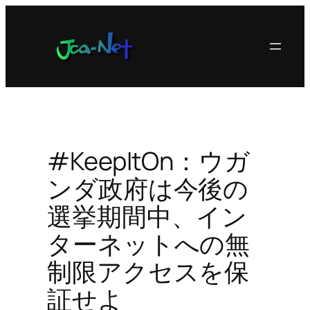
内
容
を
ス
キ
ッ
プ
#KeepItOn：ウガ
ンダ政府は今後の
選挙期間中、イン
ターネットへの無
制限アクセスを保
証せよ