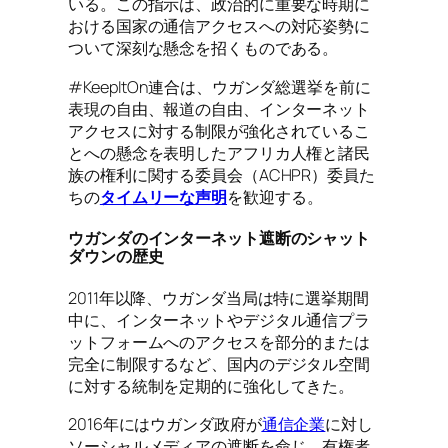
いる。この指示は、政治的に重要な時期に
おける国家の通信アクセスへの対応姿勢に
ついて深刻な懸念を招くものである。
#KeepItOn連合は、ウガンダ総選挙を前に
表現の自由、報道の自由、インターネット
アクセスに対する制限が強化されているこ
とへの懸念を表明したアフリカ人権と諸民
族の権利に関する委員会（ACHPR）委員た
ちの
タイムリーな声明
を歓迎する。
ウガンダのインターネット遮断のシャット
ダウンの歴史
2011年以降、ウガンダ当局は特に選挙期間
中に、インターネットやデジタル通信プラ
ットフォームへのアクセスを部分的または
完全に制限するなど、国内のデジタル空間
に対する統制を定期的に強化してきた。
2016年にはウガンダ政府が
通信企業
に対し
ソーシャルメディアの遮断を命じ、有権者