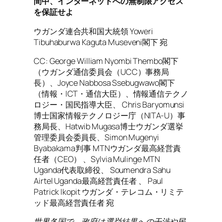
間中、インターネットへの無制限アクセス
を保証せよ
ウガンダ連合共和国大統領 Yoweri
Tibuhaburwa Kaguta Museveni閣下 宛
CC: George William Nyombi Thembo閣下
（ウガンダ通信委員会（UCC）事務局
長）、Joyce Nabbosa Ssebugwawo閣下
（情報・ICT・通信大臣）、情報通信テクノ
ロジー・国民指導大臣、 Chris Baryomunsi
博士国家情報テクノロジー庁（NITA-U）事
務局長、Hatwib Mugasa博士ウガンダ選挙
管理委員会委員長、Simon Mugenyi
Byabakama判事 MTNウガンダ最高経営責
任者（CEO） 、Sylvia Mulinge MTN
Uganda代表取締役、 Soumendra Sahu
Airtel Uganda最高経営責任者 、 Paul
Patrick Ikopit ウガンダ・テレコム・リミテ
ッド最高経営責任者 宛
世界各国で、政府は選挙結果への干渉や民