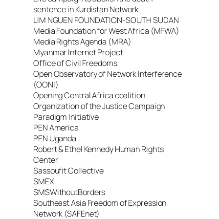
sentence in Kurdistan Network
LIM NGUEN FOUNDATION-SOUTH SUDAN
Media Foundation for West Africa (MFWA)
Media Rights Agenda (MRA)
Myanmar Internet Project
Office of Civil Freedoms
Open Observatory of Network Interference
(OONI)
Opening Central Africa coalition
Organization of the Justice Campaign
Paradigm Initiative
PEN America
PEN Uganda
Robert & Ethel Kennedy Human Rights
Center
Sassoufit Collective
SMEX
SMSWithoutBorders
Southeast Asia Freedom of Expression
Network (SAFEnet)