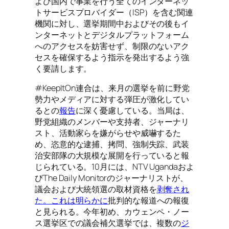
よび国内で事業を行う全てのインターネッ
トサービスプロバイダー（ISP）を含む関連
機関に対し、選挙期間中およびその後もイ
ンターネットとデジタルプラットフォーム
へのアクセスを妨害せず、制限のないアク
セスを確保するよう指示を発出するよう強
く要請します。
#KeepItOn連合は、来月の選挙を前に野党
勢力やメディアに対する弾圧が激化してい
るとの
報告
に深く憂慮している。当局は、
野党組織のメンバーや支持者、ジャーナリ
スト、活動家らを嫌がらせや威嚇するた
め、恣意的な逮捕、拷問、強制失踪、武装
治安部隊の大規模な展開を行っていると報
じられている。10月には、
NTV Uganda
およ
び
The Daily Monitor
のジャーナリストが、
議会および大統領選の取材資格を
剥奪され
た。これは明らかに
批判的な報道への報復
と見られる。今年初め、カウェンペ・ノー
ス選挙区での議会補欠選挙では、複数の
ジ