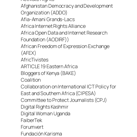
Afghanistan Democracy and Development
Organization (ADDO)
Afia-Amani Grands-Lacs
Africa Internet Rights Alliance
Africa Open Data and Internet Research
Foundation (AODIRF))
African Freedom of Expression Exchange
(AFEX)
AfricTivistes
ARTICLE 19 Eastern Africa
Bloggers of Kenya (BAKE)
Coalition
Collaboration on International ICT Policy for
East and Southern Africa (CIPESA)
Committee to Protect Journalists (CPJ)
Digital Rights Kashmir
Digital Woman Uganda
FaiberTek
Forumvert
Fundación Karisma