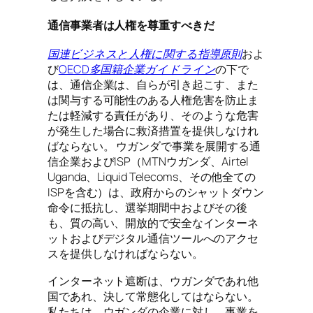
通信事業者は人権を尊重すべきだ
国連ビジネスと人権に関する指導原則
およ
び
OECD多国籍企業ガイドライン
の下で
は、通信企業は、自らが引き起こす、また
は関与する可能性のある人権危害を防止ま
たは軽減する責任があり、そのような危害
が発生した場合に救済措置を提供しなけれ
ばならない。 ウガンダで事業を展開する通
信企業およびISP（MTNウガンダ、Airtel
Uganda、Liquid Telecoms、その他全ての
ISPを含む）は、政府からのシャットダウン
命令に抵抗し、選挙期間中およびその後
も、質の高い、開放的で安全なインターネ
ットおよびデジタル通信ツールへのアクセ
スを提供しなければならない。
インターネット遮断は、ウガンダであれ他
国であれ、決して常態化してはならない。
私たちは、ウガンダの企業に対し、事業を