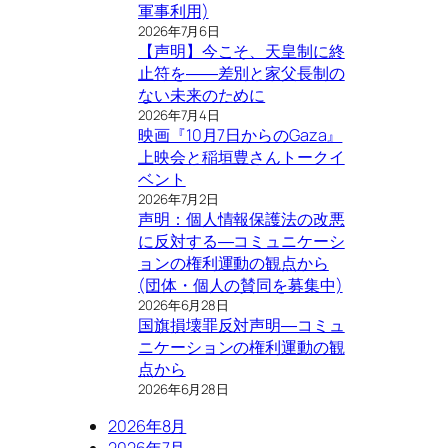
軍事利用)
2026年7月6日
【声明】今こそ、天皇制に終
止符を――差別と家父長制の
ない未来のために
2026年7月4日
映画『10月7日からのGaza』
上映会と稲垣豊さんトークイ
ベント
2026年7月2日
声明：個人情報保護法の改悪
に反対する―コミュニケーシ
ョンの権利運動の観点から
(団体・個人の賛同を募集中)
2026年6月28日
国旗損壊罪反対声明―コミュ
ニケーションの権利運動の観
点から
2026年6月28日
2026年8月
2026年7月