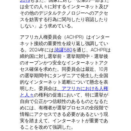
は全ての人々に対するインターネット及び
その他のデジタルテクノロジーへのアクセ
スを妨害する行為に関与したり容認したり
しない」よう求めている。
アフリカ人権委員会（ACHPR）はインター
ネット接続の重要性を繰り返し強調してい
る。2024年には
決議
580
を通じ、ACHPRは
締約国に対し選挙前・選挙期間中・選挙後
のオープンかつ安全なインターネットアク
セス確保を求めた。同委員会は最近、10月
の選挙期間中にタンザニアで発生した全国
的なインターネット遮断について懸念を表
明した。委員会は
、アフリカにおける人権
と人々
の権利の促進において、特に選挙が
自由で公正かつ信頼性のあるものとなるた
めには、有権者が選挙プロセスの全段階で
情報にアクセスできる必要があるという現
実を踏まえて、インターネットが重要であ
ることを改めて強調した。