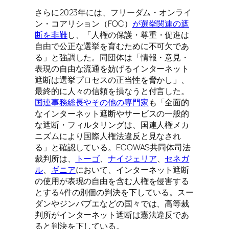
さらに2023年には、フリーダム・オンライ
ン・コアリション（FOC）
が選挙関連の遮
断を非難
し、「人権の保護・尊重・促進は
自由で公正な選挙を育むために不可欠であ
る」と強調した。同団体は「情報・意見・
表現の自由な流通を妨げるインターネット
遮断は選挙プロセスの正当性を脅かし」、
最終的に人々の信頼を損なうと付言した。
国連事務総長やその他の専門家
も「全面的
なインターネット遮断やサービスの一般的
な遮断・フィルタリングは、国連人権メカ
ニズムにより国際人権法違反と見なされ
る」と確認している。ECOWAS共同体司法
裁判所は、
トーゴ
、
ナイジェリア
、
セネガ
ル
、
ギニア
において、インターネット遮断
の使用が表現の自由を含む人権を侵害する
とする4件の別個の判決を下している。スー
ダンやジンバブエなどの国々では、高等裁
判所がインターネット遮断は憲法違反であ
ると判決を下している。