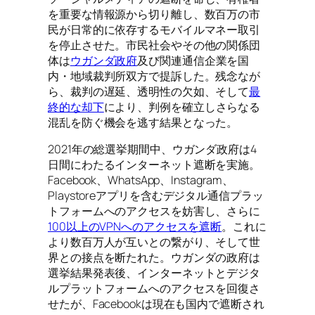
を重要な情報源から切り離し、数百万の市
民が日常的に依存するモバイルマネー取引
を停止させた。市民社会やその他の関係団
体は
ウガンダ政府
及び関連通信企業を国
内・地域裁判所双方で提訴した。残念なが
ら、裁判の遅延、透明性の欠如、そして
最
終的な却下
により、判例を確立しさらなる
混乱を防ぐ機会を逃す結果となった。
2021年の総選挙期間中、ウガンダ政府は4
日間にわたるインターネット遮断を実施。
Facebook、WhatsApp、Instagram、
Playstoreアプリを含むデジタル通信プラッ
トフォームへのアクセスを妨害し、さらに
100以上のVPNへのアクセスを遮断
。これに
より数百万人が互いとの繋がり、そして世
界との接点を断たれた。ウガンダの政府は
選挙結果発表後、インターネットとデジタ
ルプラットフォームへのアクセスを回復さ
せたが、Facebookは現在も国内で遮断され