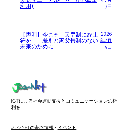
えるマニュアル作り、AIの軍事
年7月
利用)
6日
【声明】今こそ、天皇制に終止
2026
符を――差別と家父長制のない
年7月
未来のために
4日
ICTによる社会運動支援とコミュニケーションの権
利を！
JCA-NETの基本情報
イベント