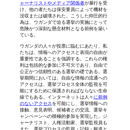
ャーナリストやメディア関係者
が暴行を受
け、他の者たちは保安要員によって機材を
没収または破壊された。こうした抑圧的行
為は、ウガンダで迫る選挙の実施にとって
危険かつ深刻な懸念材料となる前例を築い
ている。
ウガンダの人々が投票に臨むにあたり、私
たちは、情報へのアクセスと表現の自由が
重要性であることを強調する。これらの権
利は包括的な参加に不可欠であり、自由で
公正かつ信頼性のある選挙の礎である。選
挙期間においては、自由な情報の流通への
アクセスは、選挙プロセス全体の監視を可
能にするために保護されねばならない生命
線でもある。インターネットは人々
に前例
のないアクセス
を可能にし、選挙情報への
接触、意見表明、候補者との交流、選挙キ
ャンペーンへの積極的参加を実現した。ジ
ャーナリスト、人権活動家、選挙監視員も
また、選挙プロセスの監視・記録・報道と