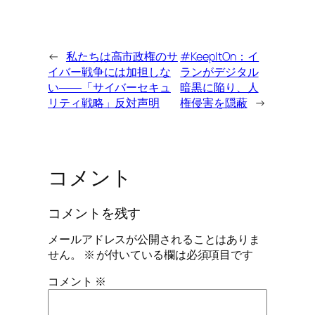
←
私たちは高市政権のサ
#KeepItOn：イ
イバー戦争には加担しな
ランがデジタル
い――「サイバーセキュ
暗黒に陥り、人
リティ戦略」反対声明
権侵害を隠蔽
→
コメント
コメントを残す
メールアドレスが公開されることはありま
せん。
※
が付いている欄は必須項目です
コメント
※