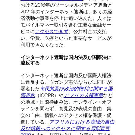
おける2016年のソーシャルメディア遮断と
2021年のインターネット遮断は、多くの経
済活動や事業を停止に追い込んだ。人々は
モバイルマネー取引を含む主要な金融サー
ビスに
アクセスできず
、公共料金の支払
い、学費、医療といった重要なサービスが
利用できなくなった。
インターネット遮断は国内法及び国際法に
違反する
インターネット遮断は国内及び国際人権法
に違反する。ウガンダ憲法ならびに同国が
署名した
市民的及び政治的権利に関する国
際規約
（ICCPR）や
アフリカ人権憲章
など
の地域・国際枠組みは、オンライン・オフ
ラインを問わず、意見及び表現の自由、集
会の自由、情報へのアクセス権を保護・促
進している。
アフリカにおける表現の自由
及び情報へのアクセスに関する原則宣言
2019
もまた、国家に対し「公衆の一部また