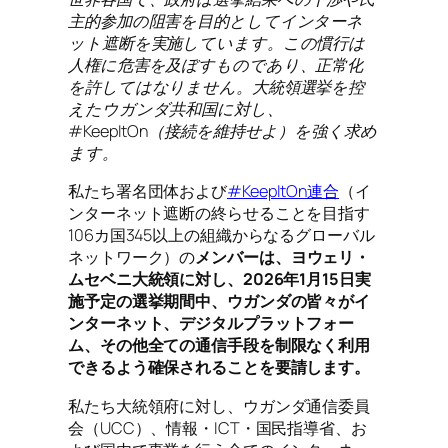
主的参加の阻害を目的としてインターネ
ット遮断を実施しています。この慣行は
人権に危害を及ぼすものであり、正常化
を許してはなりません。大統領選挙を控
えたウガンダ共和国に対し、
#KeepItOn（接続を維持せよ）を強く求め
ます。
私たち署名団体および
#KeepItOn連合
（イ
ンターネット遮断の終らせることを目指す
106カ国345以上の組織からなるグローバル
ネットワーク）の
メンバーは、ヨウェリ・
ムセベニ大統領に対し、2026年1月15日実
施予定の選挙期間中、ウガンダの皆々がイ
ンターネット、デジタルプラットフォー
ム、その他全ての通信手段を制限なく利用
できるよう確保されることを要請します。
私たち大統領府に対し、ウガンダ通信委員
会（UCC）、情報・ICT・国民指導省、お