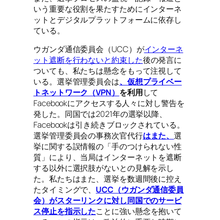
いう重要な役割を果たすためにインターネ
ットとデジタルプラットフォームに依存し
ている。
ウガンダ通信委員会（UCC）が
インターネ
ット遮断を行わないと約束した
後の発言に
ついても、私たちは懸念をもって注視して
いる。選挙管理委員会は
、仮想プライベー
トネットワーク（VPN）
を利用
して
Facebookにアクセスする人々に対し警告を
発した。同国では2021年の選挙以降、
Facebookは引き続きブロックされている。
選挙管理委員会の事務次官代行
はまた、
選
挙に関する誤情報の「手のつけられない性
質」により、当局はインターネットを遮断
する以外に選択肢がないとの見解を示し
た。私たちはまた、選挙を数週間後に控え
たタイミングで、
UCC（ウガンダ通信委員
会）がスターリンクに対し同国でのサービ
ス停止を指示した
ことに強い懸念を抱いて