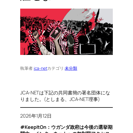
執筆者:
jca-net
カテゴリ:
未分類
JCA-NETは下記の共同書簡の署名団体にな
りました。(としまる、JCA-NET理事)
2026年1月12日
#KeepItOn：ウガンダ政府は今後の選挙期