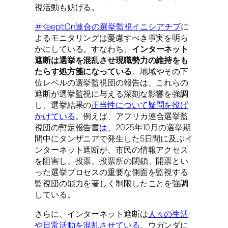
視活動も妨げる。
#KeepItOn連合の選挙監視イニシアチブ
に
よるモニタリングは憂慮すべき事実を明ら
かにしている。すなわち、
インターネット
遮断は選挙を混乱させ現職勢力の維持をも
たらす処方箋になっている
。地域やその下
位レベルの選挙監視団の報告は、これらの
遮断が選挙監視に与える深刻な影響を強調
し、選挙結果の
正当性について疑問を投げ
かけている
。例えば、アフリカ連合選挙監
視団の暫定報告書
は、
2025年10月の選挙期
間中にタンザニアで発生した5日間に及ぶイ
ンターネット遮断が、市民の情報アクセス
を阻害し、投票、投票所の閉鎖、開票とい
った選挙プロセスの重要な側面を監視する
監視団の能力を著しく制限したことを強調
している。
さらに、インターネット遮断は
人々の生活
や日常活動を混乱させている
。ウガンダに