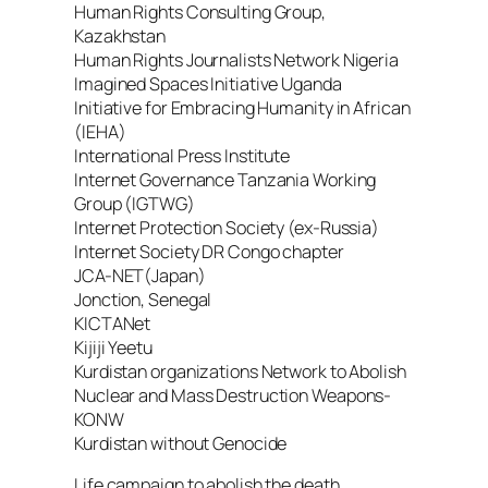
Human Rights Consulting Group,
Kazakhstan
Human Rights Journalists Network Nigeria
Imagined Spaces Initiative Uganda
Initiative for Embracing Humanity in African
(IEHA)
International Press Institute
Internet Governance Tanzania Working
Group (IGTWG)
Internet Protection Society (ex-Russia)
Internet Society DR Congo chapter
JCA-NET(Japan)
Jonction, Senegal
KICTANet
Kijiji Yeetu
Kurdistan organizations Network to Abolish
Nuclear and Mass Destruction Weapons-
KONW
Kurdistan without Genocide
Life campaign to abolish the death