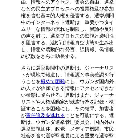
由、情報へのアクセス、集会の自由、選挙
などの民主的プロセスへの投票権及び参加
権を含む基本的人権を侵害する。選挙期間
中のインターネット遮断は、重要かつタイ
ムリーな情報の流れを制限し、異論や反対
の声を封じ、選挙プロセスの監視と透明性
を阻害する。遮断は情報真空状態を生み出
し、憎悪や扇動的な発言、誤情報、偽情報
の拡散をさらに助長する。
さらに選挙期間中の遮断は、ジャーナリス
トが現地で報道し、情報源と事実確認を行
うことを
極めて困難
にし、ウガンダ国内外
の人々が信頼できる情報にアクセスできな
い状態に陥らせる。遮断はまた、ジャーナ
リストや人権活動家が残虐行為を記録・検
証することを困難にし、その結果、加害者
が
責任追及を逃れる
ことを可能にする。遮
断は、ウガンダ選挙管理委員会、国内外の
選挙監視団体、政党、メディア機関、市民
社会を含む選挙監視員による重要な選挙監