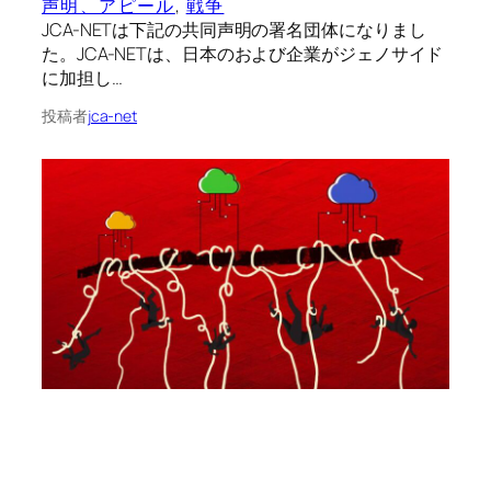
声明、アピール
, 
戦争
JCA-NETは下記の共同声明の署名団体になりまし
た。JCA-NETは、日本のおよび企業がジェノサイド
に加担し…
投稿者
jca-net