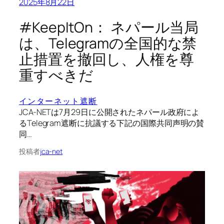
2025年8月22日
#KeepItOn： ネパール当局
は、Telegramの全国的な禁
止措置を撤回し、人権を尊
重すべきだ
インターネット遮断
JCA-NETは7月29日に公開されたネパール政府によ
るTelegram遮断に抗議する下記の国際共同声明の賛
同…
投稿者
jca-net