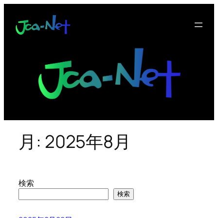
内
容
を
ス
キ
ッ
プ
月:
2025年8月
検索
検索