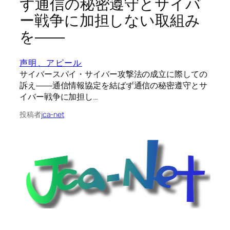
ず通信の秘密遵守とサイバ
ー戦争に加担しない取組み
を――
声明、アピール
サイバースパイ・サイバー攻撃法の成立に際しての
訴え――通信情報協定を結ばず通信の秘密遵守とサ
イバー戦争に加担し…
投稿者
jca-net