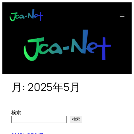
内
容
を
ス
キ
ッ
プ
月:
2025年5月
検索
検索