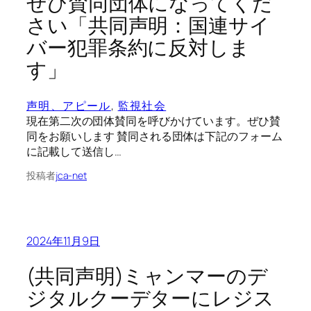
ぜひ賛同団体になってくだ
さい「共同声明：国連サイ
バー犯罪条約に反対しま
す」
声明、アピール
, 
監視社会
現在第二次の団体賛同を呼びかけています。ぜひ賛
同をお願いします 賛同される団体は下記のフォーム
に記載して送信し…
投稿者
jca-net
2024年11月9日
(共同声明)ミャンマーのデ
ジタルクーデターにレジス