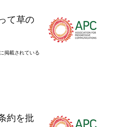
って草の
トに掲載されている
条約を批