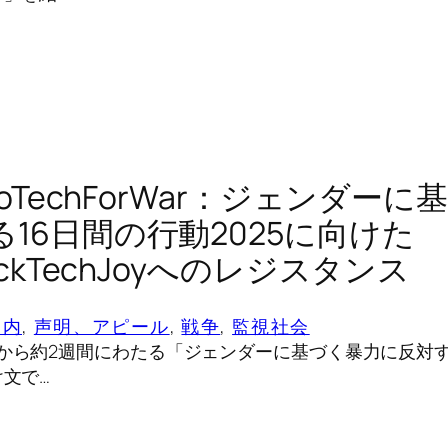
NoTechForWar：ジェンダー
16日間の行動2025に向けた
ackTechJoyへのレジスタンス
案内
, 
声明、アピール
, 
戦争
, 
監視社会
旬から約2週間にわたる「ジェンダーに基づく暴力に反対す
け文で…