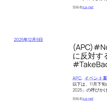
投稿者
jca-net
2025年12月9日
(APC)#
に反対する
#TakeB
APC
, 
イベント
以下は、11月下
2025」の呼びか
投稿者
jca-net