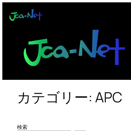
内
容
を
ス
キ
ッ
プ
カテゴリー:
APC
検索