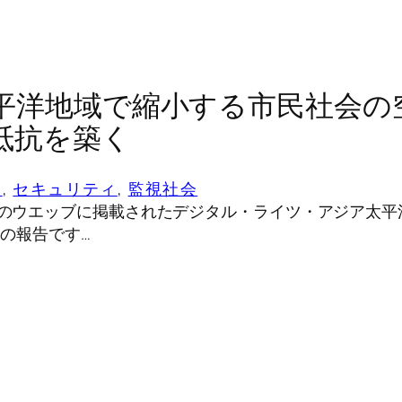
平洋地域で縮小する市民社会の
抵抗を築く
ー
, 
セキュリティ
, 
監視社会
PCのウエッブに掲載されたデジタル・ライツ・アジア太平
26の報告です…