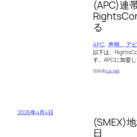
(APC)
Right
る
APC
, 
声明、ア
以下は、Right
す。APCに加盟し
投稿者
jca-net
2026年4月4日
(SMEX
日