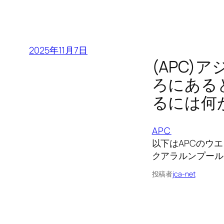
2025年11月7日
(APC
ろにある
るには何
APC
以下はAPCのウ
クアラルンプール
投稿者
jca-net