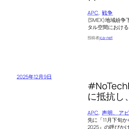
APC
, 
戦争
(SMEX)地域紛
タル空間における
投稿者
jca-net
2025年12月9日
#NoTe
に抵抗し
APC
, 
声明、ア
先に「11月下旬
2025』の呼びか