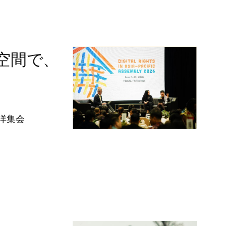
空間で、
洋集会