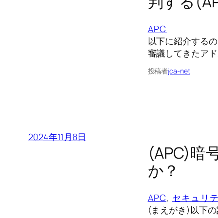
判する(APC
APC
以下に紹介するの
審議してきたアド
投稿者
jca-net
2024年11月8日
(APC
か？
APC
, 
セキュリ
(まえがき)以下