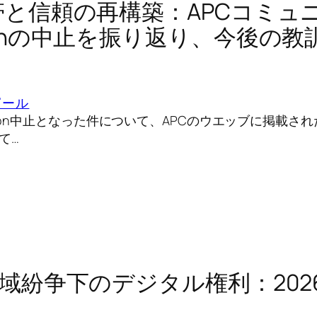
連帯と信頼の再構築：APCコミュ
sConの中止を振り返り、今後の
ピール
sCon中止となった件について、APCのウエッブに掲載さ
て…
)地域紛争下のデジタル権利：202