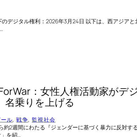
争下のデジタル権利：2026年3月24日 以下は、西アジア
…
chForWar：女性人権活動家が
、名乗りを上げる
ピール
, 
戦争
, 
監視社会
から約2週間にわたる『ジェンダーに基づく暴力に反対する
け」を紹…