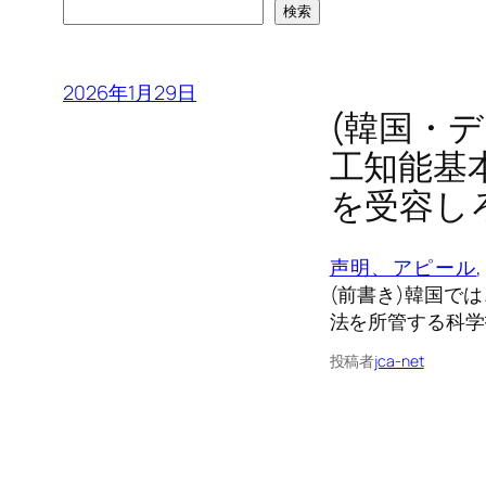
検索
2026年1月29日
(韓国・
工知能基
を受容し
声明、アピール
,
(前書き)韓国で
法を所管する科学
投稿者
jca-net