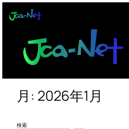
内
容
を
ス
キ
ッ
プ
月:
2026年1月
検索