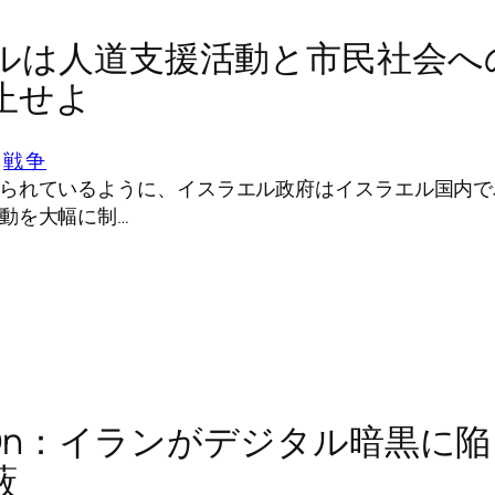
ルは人道支援活動と市民社会へ
止せよ
 
戦争
られているように、イスラエル政府はイスラエル国内で
動を大幅に制…
ItOn：イランがデジタル暗黒に
蔽