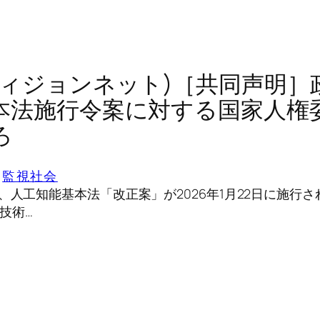
ディジョンネット)［共同声明］
本法施行令案に対する国家人権
ろ
 
監視社会
は、人工知能基本法「改正案」が2026年1月22日に施行
技術…