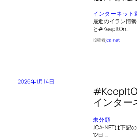
インターネット
最近のイラン情勢
と#KeepItOn…
投稿者
jca-net
2026年1月14日
#Keep
インター
未分類
JCA-NETは下記
12日 …