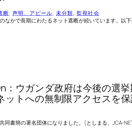
遮断
, 
声明、アピール
, 
未分類
, 
監視社会
のなかで長期にわたるネット遮断が続いています。以下は、A
ItOn：ウガンダ政府は今後の選
ネットへの無制限アクセスを保
の共同書簡の署名団体になりました。(としまる、JCA-NET理