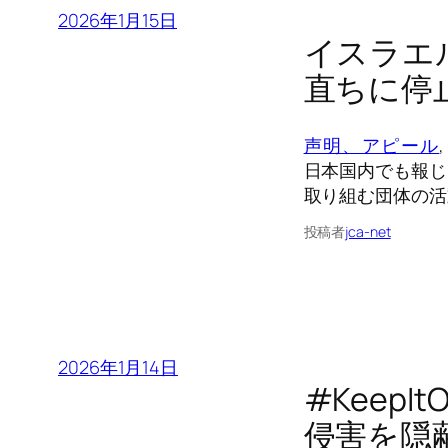
2026年1月15日
イスラエ
直ちに停
声明、アピール
,
日本国内でも報じ
取り組む団体の活
投稿者
jca-net
2026年1月14日
#Keep
侵害を隠