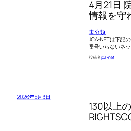
4月21
情報を守
未分類
JCA-NETは下
番号いらないネッ
投稿者
jca-net
2026年5月8日
130以
RIGHT