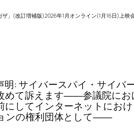
ザ」(改訂増補版)2026年1月オンライン(1月16日)上映会
ET声明: サイバースパイ・サイバ
改めて訴えます――参議院にお
前にしてインターネットにおけ
ョンの権利団体として――