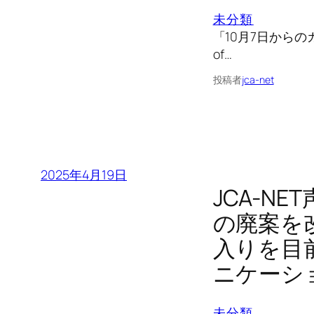
未分類
「10月7日からのガ
of…
投稿者
jca-net
2025年4月19日
JCA-N
の廃案を
入りを目
ニケーシ
未分類