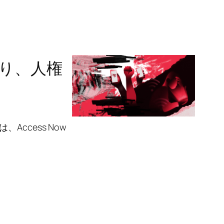
陥り、人権
ccess Now