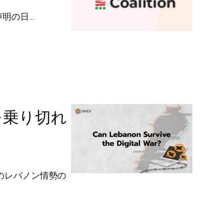
議声明の日…
争を乗り切れ
のレバノン情勢の