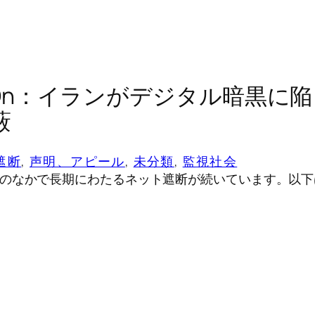
ItOn：イランがデジタル暗黒に
蔽
遮断
, 
声明、アピール
, 
未分類
, 
監視社会
のなかで長期にわたるネット遮断が続いています。以下は、A