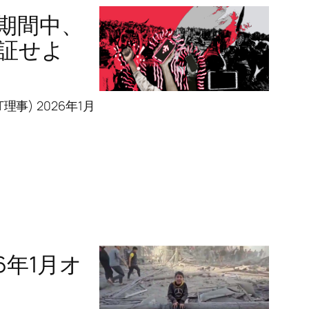
挙期間中、
証せよ
事) 2026年1月
6年1月オ