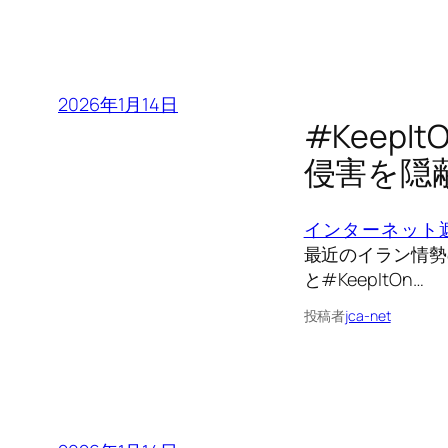
2026年1月14日
#Keep
侵害を隠
インターネット
最近のイラン情勢
と#KeepItOn…
投稿者
jca-net