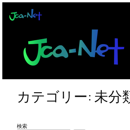
内
容
を
ス
キ
ッ
プ
カテゴリー:
未分
検索