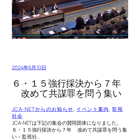
2024年6月10日
６・１５強行採決から７年
改めて共謀罪を問う集い
JCA-NETからのお知らせ
, 
イベント案内
, 
監視
社会
JCA-NETは下記の集会の賛同団体になりました。
６・１５強行採決から７年 改めて共謀罪を問う集
い－監視社…