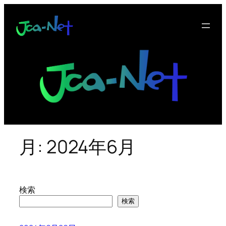
内
容
を
ス
キ
ッ
プ
月:
2024年6月
検索
検索