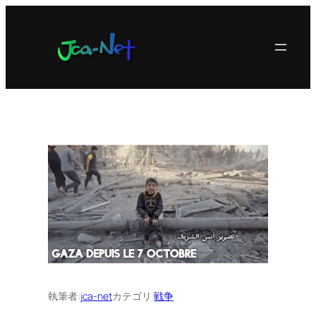
内
容
を
ス
キ
ッ
プ
執筆者:
jca-net
カテゴリ:
戦争