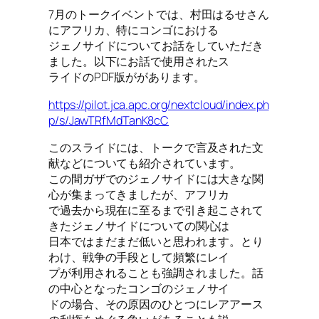
7月のトークイベントでは、村田はるせさん
にアフリカ、特にコンゴにおける
ジェノサイドについてお話をしていただき
ました。以下にお話で使用されたス
ライドのPDF版ががあります。
https://pilot.jca.apc.org/nextcloud/index.ph
p/s/JawTRfMdTanK8cC
このスライドには、トークで言及された文
献などについても紹介されています。
この間ガザでのジェノサイドには大きな関
心が集まってきましたが、アフリカ
で過去から現在に至るまで引き起こされて
きたジェノサイドについての関心は
日本ではまだまだ低いと思われます。とり
わけ、戦争の手段として頻繁にレイ
プが利用されることも強調されました。話
の中心となったコンゴのジェノサイ
ドの場合、その原因のひとつにレアアース