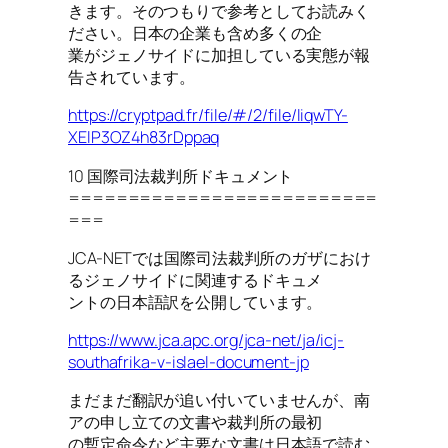
きます。そのつもりで参考としてお読みく
ださい。日本の企業も含め多くの企
業がジェノサイドに加担している実態が報
告されています。
https://cryptpad.fr/file/#/2/file/liqwTY-
XElP3OZ4h83rDppaq
10 国際司法裁判所ドキュメント
==========================
===
JCA-NETでは国際司法裁判所のガザにおけ
るジェノサイドに関連するドキュメ
ントの日本語訳を公開しています。
https://www.jca.apc.org/jca-net/ja/icj-
southafrika-v-islael-document-jp
まだまだ翻訳が追い付いていませんが、南
アの申し立ての文書や裁判所の最初
の暫定命令など主要な文書は日本語で読む