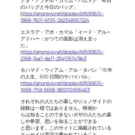
ナダ・アブデル・カリム・ハムドナ「昨日
のバッグと今日のバッグ」
https://anonsys.net/display/bf69967c-
1868-7601-6f25-2d2348957224
エスラア・アボ・カマル「イード・アル=
アドハー：かつての面影は消え去っ
た」
https://anonsys.net/display/bf69967c-
2168-74a7-da71-254176747843
モハマド・ウィアム・アル・タバン「19 年
の人生、600 日間のサバイバル」
https://anonsys.net/display/bf69967c-
1668-71fd-5658-983310906403
それぞれの人たちの暮しやジェノサイドの
経験は一様ではありません。映画か
らは知ることのできないガザの人たちの暮
しや希望、思いを知ることができる
と思います。このサイトに掲載されている
エッセイは英語で書かれていること