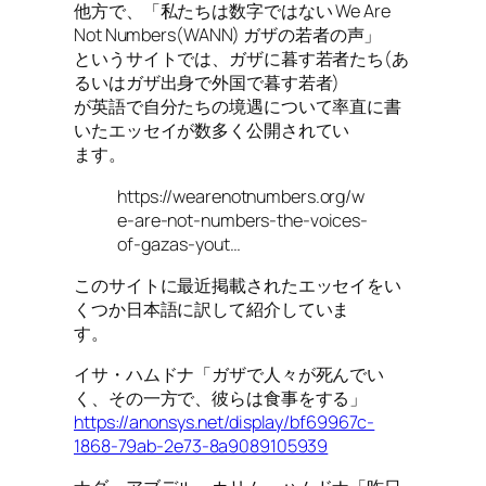
他方で、「私たちは数字ではない We Are
Not Numbers(WANN) ガザの若者の声」
というサイトでは、ガザに暮す若者たち(あ
るいはガザ出身で外国で暮す若者)
が英語で自分たちの境遇について率直に書
いたエッセイが数多く公開されてい
ます。
https://wearenotnumbers.org/w
e-are-not-numbers-the-voices-
of-gazas-yout…
このサイトに最近掲載されたエッセイをい
くつか日本語に訳して紹介していま
す。
イサ・ハムドナ「ガザで人々が死んでい
く、その一方で、彼らは食事をする」
https://anonsys.net/display/bf69967c-
1868-79ab-2e73-8a9089105939