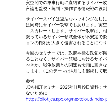
実空間での軍事行動に直結するサイバー
言論を監視・統制・操作する情報戦の役
サイバースパイは違法なハッキングなし
は同時にサイバー攻撃でもあります。実
エスカレートします。サイバー攻撃は、
繋っているサイバー領域全体が不安定で
ョンの権利が大きく侵害されることにな
今回のセミナーでは、政府や極右政党が
ることなく、サイバー領域におけるサイ
べきか、戦争放棄との関連も念頭に置き
します。(このテーマは4月にも継続して取
参考
JCA-NETセミナー2025年11月19日
ないために
https://pilot.jca.apc.org/nextcloud/ind