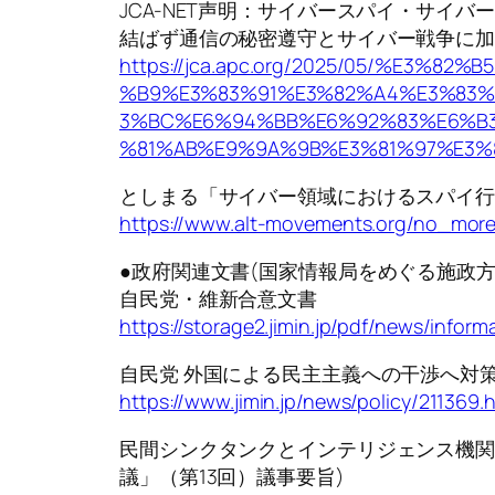
JCA-NET声明：サイバースパイ・サイ
結ばず通信の秘密遵守とサイバー戦争に
https://jca.apc.org/2025/05/%E3%
%B9%E3%83%91%E3%82%A4%E3%83%
3%BC%E6%94%BB%E6%92%83%E6%B
%81%AB%E9%9A%9B%E3%81%97%E3%
としまる「サイバー領域におけるスパイ
https://www.alt-movements.org/no_more
●政府関連文書(国家情報局をめぐる施政
自民党・維新合意文書
https://storage2.jimin.jp/pdf/news/inform
自民党 外国による民主主義への干渉へ対
https://www.jimin.jp/news/policy/211369.
民間シンクタンクとインテリジェンス機関
議」（第13回）議事要旨)