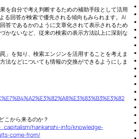
結果を自分で考え判断するための補助手段として活用
よる回答が検索で優先される傾向もみられます。AI
い回答であるかのように文章化されて表示されるため
気づかないなど、従来の検索の表示方法以上に深刻な
「罠」を知り、検索エンジンを活用することを考えま
用方法などについても情報の交換ができるようにしま
%A4%9C%E7%B4%A2%E3%82%A8%E3%83%B3%E3%82
結果はどこから来るのか？
_capitalism/hankanshi-info/knowledge-
lts-come-from/