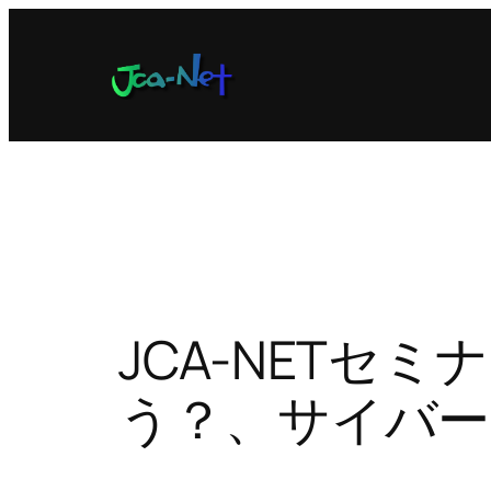
内
容
を
ス
キ
ッ
プ
JCA-NETセ
う？、サイバー