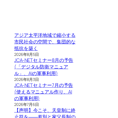
アジア太平洋地域で縮小する
市民社会の空間で、集団的な
抵抗を築く
2026年8月5日
JCA-NETセミナー8月の予告
(「デジタル防衛マニュア
ル」、AIの軍事利用)
2026年8月3日
JCA-NETセミナー7月の予告
(使えるマニュアル作り、AI
の軍事利用)
2026年7月6日
【声明】今こそ、天皇制に終
止符を――差別と家父長制の