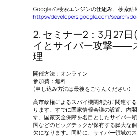
Google の検索エンジンの仕組み、検索
https://developers.google.com/search/
2. セミナー2：3月27
イとサイバー攻撃――
理
開催方法：オンライン
参加費：無料
(申し込み方法は最後をごらんください)
高市政権によるスパイ機関創設に関連す
ります。すでに国家情報会議の設置、内
す。国家安全保障を名目としたサイバー
国などのビッグテックが保有する膨大な
欠になります。同時に、サイバー領域の