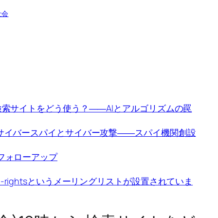
社会
から 検索サイトをどう使う？――AIとアルゴリズムの罠
時から サイバースパイとサイバー攻撃――スパイ機関創設
ら フォローアップ
al-rightsというメーリングリストが設置されていま