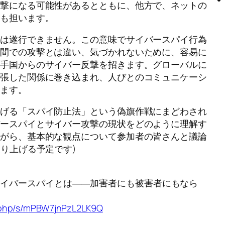
攻撃になる可能性があるとともに、他方で、ネットの
割も担います。
には遂行できません。この意味でサイバースパイ行為
空間での攻撃とは違い、気づかれないために、容易に
相手国からのサイバー反撃を招きます。グローバルに
緊張した関係に巻き込まれ、人びとのコミュニケーシ
ります。
掲げる「スパイ防止法」という偽旗作戦にまどわされ
バースパイとサイバー攻撃の現状をどのように理解す
ながら、基本的な観点について参加者の皆さんと議論
り上げる予定です)
資料：サイバースパイとは――加害者にも被害者にもなら
ex.php/s/mPBW7jnPzL2LK9Q