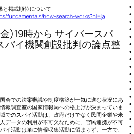
結果と掲載順位について
docs/fundamentals/how-search-works?hl=ja
日(金)19時から サイバースパ
スパイ機関創設批判の論点整
る国会での法案審議や制度構築が一気に進む状況にあ
閣情報調査室の国家情報局への格上げが決まっていま
領域でのスパイ活動は、政府だけでなく民間企業や米
個人データの利用が不可欠なために、官民連携が不可
スパイ活動は単に情報収集活動に留まらず、一方で、