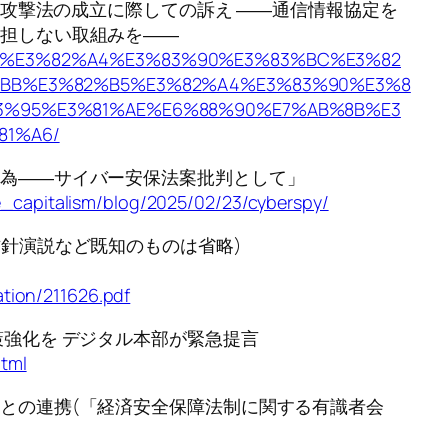
バー攻撃法の成立に際しての訴え ――通信情報協定を
加担しない取組みを――
82%B5%E3%82%A4%E3%83%90%E3%83%BC%E3%82
BB%E3%82%B5%E3%82%A4%E3%83%90%E3%8
3%95%E3%81%AE%E6%88%90%E7%AB%8B%E3
81%A6/
行為――サイバー安保法案批判として」
_capitalism/blog/2025/02/23/cyberspy/
方針演説など既知のものは省略)
ation/211626.pdf
策強化を デジタル本部が緊急提言
html
との連携(「経済安全保障法制に関する有識者会