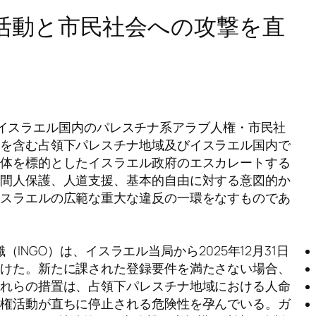
活動と市民社会への攻撃を直
名したイスラエル国内のパレスチナ系アラブ人権・市民社
ムを含む占領下パレスチナ地域及びイスラエル国内で
団体を標的としたイスラエル政府のエスカレートする
民間人保護、人道支援、基本的自由に対する意図的か
イスラエルの広範な重大な違反の一環をなすものであ
織（INGO）は、イスラエル当局から2025年12月31日
受けた。新たに課された登録要件を満たさない場合、
これらの措置は、占領下パレスチナ地域における人命
人権活動が直ちに停止される危険性を孕んでいる。ガ