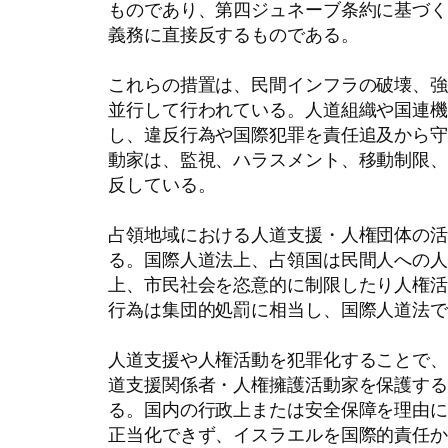
ものであり、第四ジュネーブ条約に基づ
義務に直接反するものである。
これらの措置は、民間インフラの破壊、
並行して行われている。人道組織や国連
し、違反行為や国際犯罪を責任追及から
動家は、監視、ハラスメント、移動制限
反している。
占領地域における人道支援・人権団体の
る。国際人道法上、占領国は民間人への
上、市民社会を恣意的に制限したり人権
行為は集団的処罰に相当し、国際人道法
人道支援や人権活動を犯罪化することで
道支援関係者・人権擁護活動家を保護す
る。国内の行政上または安全保障を理由
正当化できず、イスラエルを国際的責任