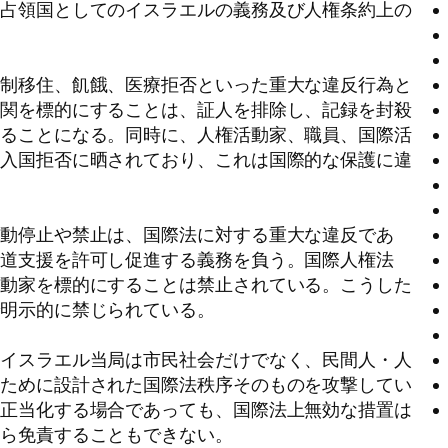
く占領国としてのイスラエルの義務及び人権条約上の
強制移住、飢餓、医療拒否といった重大な違反行為と
機関を標的にすることは、証人を排除し、記録を封殺
守ることになる。同時に、人権活動家、職員、国際活
、入国拒否に晒されており、これは国際的な保護に違
活動停止や禁止は、国際法に対する重大な違反であ
人道支援を許可し促進する義務を負う。国際人権法
活動家を標的にすることは禁止されている。こうした
で明示的に禁じられている。
、イスラエル当局は市民社会だけでなく、民間人・人
るために設計された国際法秩序そのものを攻撃してい
に正当化する場合であっても、国際法上無効な措置は
から免責することもできない。