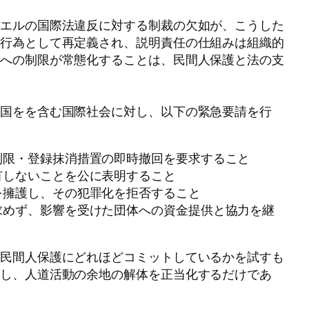
ラエルの国際法違反に対する制裁の欠如が、こうした
象行為として再定義され、説明責任の仕組みは組織的
会への制限が常態化することは、民間人保護と法の支
の国をを含む国際社会に対し、以下の緊急要請を行
制限・登録抹消措置の即時撤回を要求すること
有しないことを公に表明すること
を擁護し、その犯罪化を拒否すること
求めず、影響を受けた団体への資金提供と協力を継
と民間人保護にどれほどコミットしているかを試すも
化し、人道活動の余地の解体を正当化するだけであ