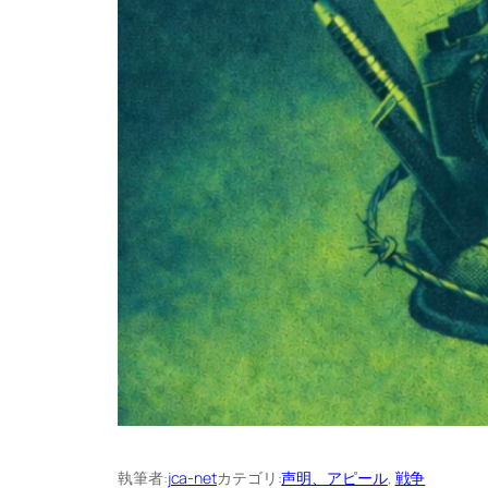
執筆者:
jca-net
カテゴリ:
声明、アピール
, 
戦争