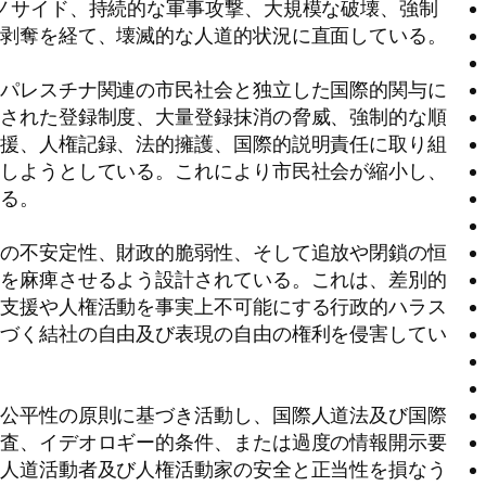
ノサイド、持続的な軍事攻撃、大規模な破壊、強制
な剥奪を経て、壊滅的な人道的状況に直面している。
、パレスチナ関連の市民社会と独立した国際的関与に
化された登録制度、大量登録抹消の脅威、強制的な順
支援、人権記録、法的擁護、国際的説明責任に取り組
定しようとしている。これにより市民社会が縮小し、
れる。
上の不安定性、財政的脆弱性、そして追放や閉鎖の恒
会を麻痺させるよう設計されている。これは、差別的
道支援や人権活動を事実上不可能にする行政的ハラス
基づく結社の自由及び表現の自由の権利を侵害してい
、公平性の原則に基づき活動し、国際人道法及び国際
審査、イデオロギー的条件、または過度の情報開示要
、人道活動者及び人権活動家の安全と正当性を損なう