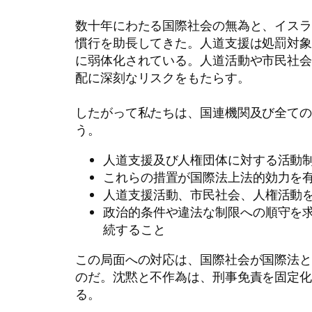
数十年にわたる国際社会の無為と、イス
慣行を助長してきた。人道支援は処罰対
に弱体化されている。人道活動や市民社
配に深刻なリスクをもたらす。
したがって私たちは、国連機関及び全て
う。
人道支援及び人権団体に対する活動
これらの措置が国際法上法的効力を
人道支援活動、市民社会、人権活動
政治的条件や違法な制限への順守を
続すること
この局面への対応は、国際社会が国際法
のだ。沈黙と不作為は、刑事免責を固定
る。