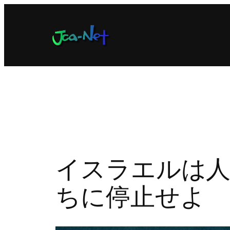
内
容
を
ス
キ
ッ
プ
イスラエルは人
ちに停止せよ