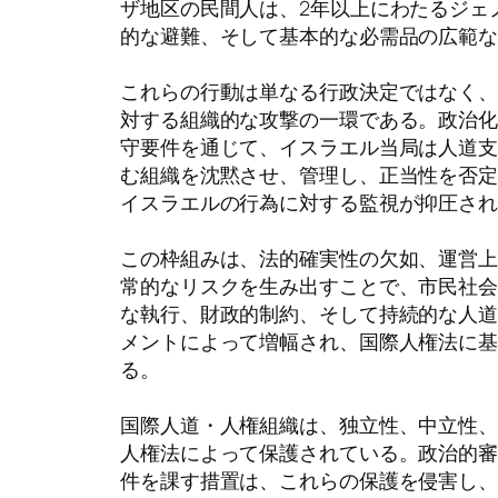
ザ地区の民間人は、2年以上にわたるジェ
的な避難、そして基本的な必需品の広範
これらの行動は単なる行政決定ではなく
対する組織的な攻撃の一環である。政治
守要件を通じて、イスラエル当局は人道
む組織を沈黙させ、管理し、正当性を否
イスラエルの行為に対する監視が抑圧さ
この枠組みは、法的確実性の欠如、運営
常的なリスクを生み出すことで、市民社
な執行、財政的制約、そして持続的な人
メントによって増幅され、国際人権法に
る。
国際人道・人権組織は、独立性、中立性
人権法によって保護されている。政治的
件を課す措置は、これらの保護を侵害し