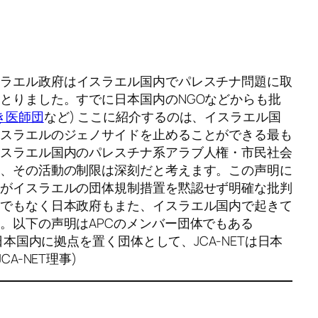
スラエル政府はイスラエル国内でパレスチナ問題に取
とりました。すでに日本国内のNGOなどからも批
き医師団
など) ここに紹介するのは、イスラエル国
イスラエルのジェノサイドを止めることができる最も
イスラエル国内のパレスチナ系アラブ人権・市民社会
り、その活動の制限は深刻だと考えます。この声明に
府がイスラエルの団体規制措置を黙認せず明確な批判
までもなく日本政府もまた、イスラエル国内で起きて
。以下の声明はAPCのメンバー団体でもある
日本国内に拠点を置く団体として、JCA-NETは日本
A-NET理事)