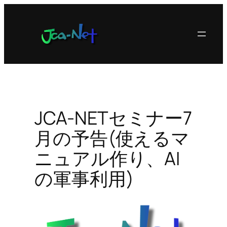
内
容
を
ス
キ
ッ
プ
JCA-NETセミナー7
月の予告(使えるマ
ニュアル作り、AI
の軍事利用)