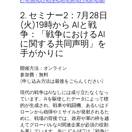
E7%9B%A3%E8%A6%96%E3%81%A8/
2. セミナー2：7月28日
(火)19時から AIと戦
争：「戦争におけるAI
に関する共同声明」を
手がかりに
開催方法：オンライン
参加費：無料
(申し込み方法は最後をごらんください)
現代の戦争はAIなしには成り立たなくなっ
ています。AIを駆使したデータによって標
的が生成され、戦車や戦闘機、あるいはド
ローンから砲弾やミサイルが発射されるた
めに、戦場の背後では、政府や軍の枠を越
えてグローバルなAI関連企業が必須の役割
を果しています。先にJCA-NETは「戦争に