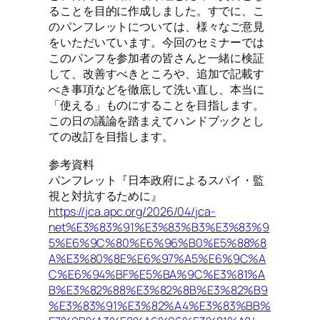
ることを目的に作成しました。すでに、こ
のパンフレットについては、様々なご意見
をいただいています。今回のセミナーでは
このパンフを参加者の皆さんと一緒に検証
して、改善すべきところや、追加で記載す
べき事項などを徹底して洗い直し、本当に
「使える」ものにすることを目指します。
この日の議論を踏まえてハンドブックとし
ての改訂を目指します。
参考資料
パンフレット『日本政府によるスパイ・監
視と対抗するために』
https://jca.apc.org/2026/04/jca-
net%E3%83%91%E3%83%B3%E3%83%9
5%E6%9C%80%E6%96%B0%E5%88%8
A%E3%80%8E%E6%97%A5%E6%9C%A
C%E6%94%BF%E5%BA%9C%E3%81%A
B%E3%82%88%E3%82%8B%E3%82%B9
%E3%83%91%E3%82%A4%E3%83%BB%