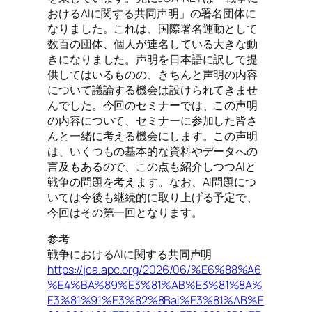
おけるAIに関する共同声明」の署名団体に
なりました。これは、国際署名運動として
数百の団体、個人が連名している大きな動
きになりました。声明を日本語に訳して提
供してはいるものの、きちんと声明の内容
について議論する機会は設けられてきませ
んでした。今回のセミナーでは、この声明
の内容について、セミナーに参加した皆さ
んと一緒に考える機会にします。この声明
は、いくつもの基本的な資料やデータへの
言及もあるので、この点も紹介しつつAIと
戦争の問題を考えます。なお、AI問題につ
いては今後も継続的に取り上げる予定で、
今回はその第一回となります。
参考
戦争におけるAIに関する共同声明
https://jca.apc.org/2026/06/%E6%88%A6
%E4%BA%89%E3%81%AB%E3%81%8A%
E3%81%91%E3%82%8Bai%E3%81%AB%E