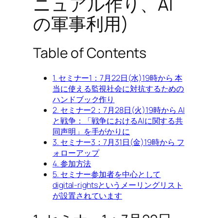
ニュアル作り、AI
の軍事利用)
Table of Contents
1. セミナー1：7月22日(水)19時から 本
当に使える監視社会に対抗するための
ハンドブック作り
2. セミナー2：7月28日(火)19時から AI
と戦争：「戦争におけるAIに関する共
同声明」を手がかりに
3. セミナー3：7月31日(金)19時から フ
ォローアップ
4. 参加方法
5. セミナー参加者を中心として
digital-rightsというメーリングリスト
が設置されています