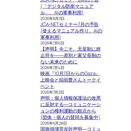
(「デジタル防衛マニュア
ル」、AIの軍事利用)
2026年8月3日
JCA-NETセミナー7月の予告
(使えるマニュアル作り、AIの
軍事利用)
2026年7月6日
【声明】今こそ、天皇制に終
止符を――差別と家父長制の
ない未来のために
2026年7月4日
映画『10月7日からのGaza』
上映会と稲垣豊さんトークイ
ベント
2026年7月2日
声明：個人情報保護法の改悪
に反対する―コミュニケーシ
ョンの権利運動の観点から
(団体・個人の賛同を募集中)
2026年6月28日
国旗損壊罪反対声明―コミュ