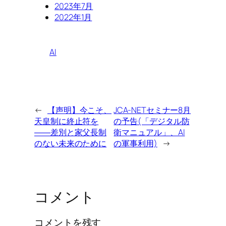
2023年7月
2022年1月
AI
←
【声明】今こそ、
JCA-NETセミナー8月
天皇制に終止符を
の予告(「デジタル防
――差別と家父長制
衛マニュアル」、AI
のない未来のために
の軍事利用)
→
コメント
コメントを残す