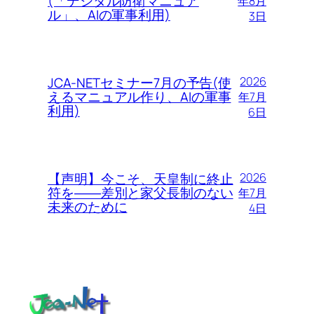
(「デジタル防衛マニュア
年8月
ル」、AIの軍事利用)
3日
JCA-NETセミナー7月の予告(使
2026
えるマニュアル作り、AIの軍事
年7月
利用)
6日
【声明】今こそ、天皇制に終止
2026
符を――差別と家父長制のない
年7月
未来のために
4日