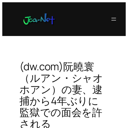
内
容
を
ス
キ
ッ
プ
(dw.com)阮曉寰
（ルアン・シャオ
ホアン）の妻、逮
捕から4年ぶりに
監獄での面会を許
される