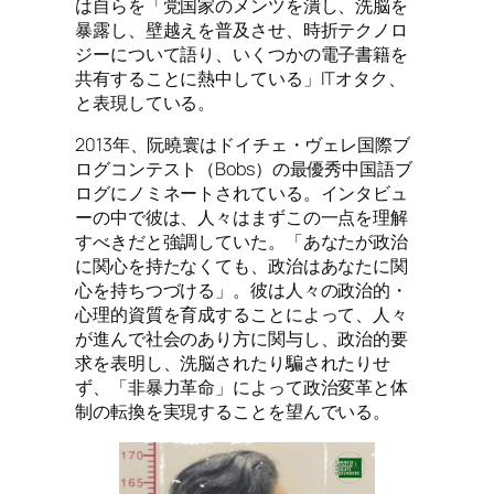
は自らを「党国家のメンツを潰し、洗脳を
暴露し、壁越えを普及させ、時折テクノロ
ジーについて語り、いくつかの電子書籍を
共有することに熱中している」ITオタク、
と表現している。
2013年、阮曉寰はドイチェ・ヴェレ国際ブ
ログコンテスト（Bobs）の最優秀中国語ブ
ログにノミネートされている。インタビュ
ーの中で彼は、人々はまずこの一点を理解
すべきだと強調していた。「あなたが政治
に関心を持たなくても、政治はあなたに関
心を持ちつづける」。彼は人々の政治的・
心理的資質を育成することによって、人々
が進んで社会のあり方に関与し、政治的要
求を表明し、洗脳されたり騙されたりせ
ず、「非暴力革命」によって政治変革と体
制の転換を実現することを望んでいる。