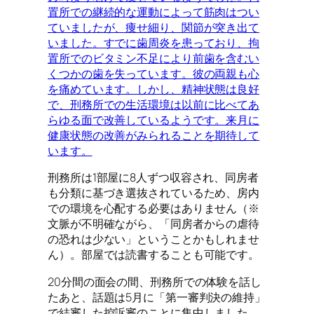
置所での継続的な運動によって筋肉はつい
ていましたが、痩せ細り、関節が突き出て
いました。すでに歯周炎を患っており、拘
置所でのビタミン不足により前歯を含むい
くつかの歯を失っています。彼の両親も心
を痛めています。しかし、精神状態は良好
で、刑務所での生活環境は以前に比べてあ
らゆる面で改善しているようです。来月に
健康状態の改善がみられることを期待して
います。
刑務所は1部屋に8人ずつ収容され、同房者
も分類に基づき選抜されているため、房内
での環境を心配する必要はありません（※
文脈が不明確ながら、「同房者からの虐待
の恐れは少ない」ということかもしれませ
ん）。部屋では読書することも可能です。
20分間の面会の間、刑務所での体験を話し
たあと、話題は5月に「第一審判決の維持」
で結審した控訴審のことに集中しました