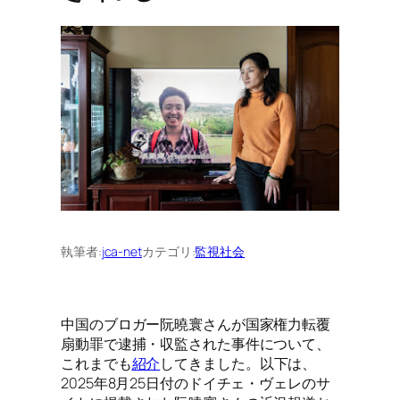
執筆者:
jca-net
カテゴリ:
監視社会
中国のブロガー阮曉寰さんが国家権力転覆
扇動罪で逮捕・収監された事件について、
これまでも
紹介
してきました。以下は、
2025年8月25日付のドイチェ・ヴェレのサ