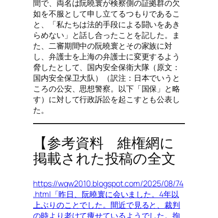
間で、両名は阮曉寰が検察側の証拠群の欠
如を不服として申し立てるつもりであるこ
と、「私たちは法的手段による闘いをあき
らめない」と話し合ったことを記した。ま
た、二審期間中の阮曉寰とその家族に対
し、弁護士を上海の弁護士に変更するよう
脅したとして、国内安全保衛大隊（原文：
国内安全保卫大队）（訳注：日本でいうと
ころの公安、思想警察。以下「国保」と略
す）に対して行政訴訟を起こすとも公表し
た。
【参考資料 維権網に
掲載された投稿の全文
https://wqw2010.blogspot.com/2025/08/74
.html「昨日、阮曉寰に会いました。4年以
上ぶりのことでした。間近で見ると、裁判
の時より老けて痩せているようでした。拘