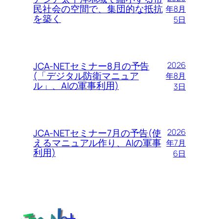
民社会の空間で、集団的な抵抗
年8月
を築く
5日
JCA-NETセミナー8月の予告
2026
(「デジタル防衛マニュア
年8月
ル」、AIの軍事利用)
3日
JCA-NETセミナー7月の予告(使
2026
えるマニュアル作り、AIの軍事
年7月
利用)
6日