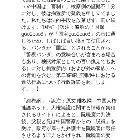
（※中国は二審制）。検察側の証拠不十分
に対し、彼は拘置所で疑義を申し立てまし
た。私たちは法的手段を放棄せず、闘い続
けます。”国宝”（訳注：略称の「国保
guo2bao3」が「国宝guo2bao3」の音に通
じるため、しばしば言い換えて使用され
る。パンダが「国宝」とされることから、
「警察パンダ」の意味合いが含まれる場合
もあり、検閲対策としての言い換えでもあ
る）に対し拘置所内（および外の家族）へ
の脅迫を含む、第二審審理期間中における
違法行為について行政訴訟を起こしま
す。」】
「維権網」（訳注：原文 维权网 中国人権
擁護ネット。人権擁護に関する情報が集積
されるサイト）によると、阮曉寰の判決
後、父親と兄は中国警察からの「説得」を
受け、政府が雇った弁護士を阮曉寰に選任
させるよう圧力をかけられ、阮曉寰の妻