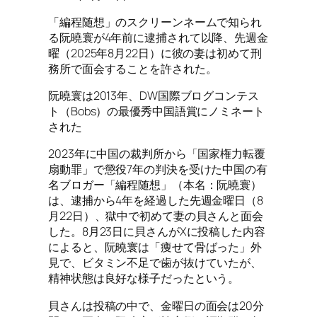
「編程随想」のスクリーンネームで知られ
る阮曉寰が4年前に逮捕されて以降、先週金
曜（2025年8月22日）に彼の妻は初めて刑
務所で面会することを許された。
阮曉寰は2013年、DW国際ブログコンテス
ト（Bobs）の最優秀中国語賞にノミネート
された
2023年に中国の裁判所から「国家権力転覆
扇動罪」で懲役7年の判決を受けた中国の有
名ブロガー「編程随想」（本名：阮曉寰）
は、逮捕から4年を経過した先週金曜日（8
月22日）、獄中で初めて妻の貝さんと面会
した。8月23日に貝さんがXに投稿した内容
によると、阮曉寰は「痩せて骨ばった」外
見で、ビタミン不足で歯が抜けていたが、
精神状態は良好な様子だったという。
貝さんは投稿の中で、金曜日の面会は20分