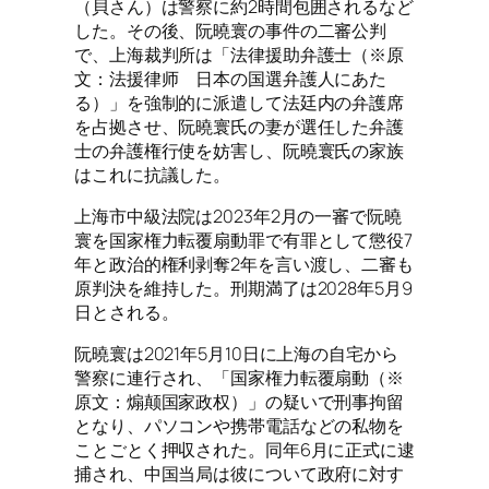
（貝さん）は警察に約2時間包囲されるなど
した。その後、阮曉寰の事件の二審公判
で、上海裁判所は「法律援助弁護士（※原
文：法援律师 日本の国選弁護人にあた
る）」を強制的に派遣して法廷内の弁護席
を占拠させ、阮曉寰氏の妻が選任した弁護
士の弁護権行使を妨害し、阮曉寰氏の家族
はこれに抗議した。
上海市中級法院は2023年2月の一審で阮曉
寰を国家権力転覆扇動罪で有罪として懲役7
年と政治的権利剥奪2年を言い渡し、二審も
原判決を維持した。刑期満了は2028年5月9
日とされる。
阮曉寰は2021年5月10日に上海の自宅から
警察に連行され、「国家権力転覆扇動（※
原文：煽颠国家政权）」の疑いで刑事拘留
となり、パソコンや携帯電話などの私物を
ことごとく押収された。同年6月に正式に逮
捕され、中国当局は彼について政府に対す