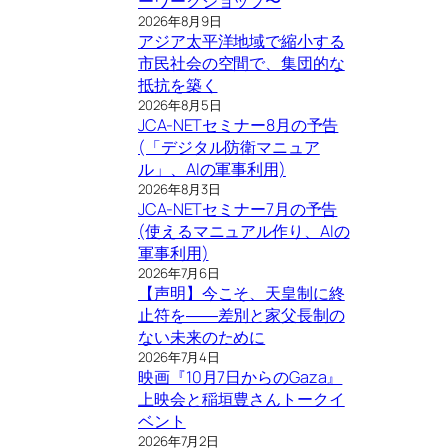
ーワークショップ〜
2026年8月9日
アジア太平洋地域で縮小する
市民社会の空間で、集団的な
抵抗を築く
2026年8月5日
JCA-NETセミナー8月の予告
(「デジタル防衛マニュア
ル」、AIの軍事利用)
2026年8月3日
JCA-NETセミナー7月の予告
(使えるマニュアル作り、AIの
軍事利用)
2026年7月6日
【声明】今こそ、天皇制に終
止符を――差別と家父長制の
ない未来のために
2026年7月4日
映画『10月7日からのGaza』
上映会と稲垣豊さんトークイ
ベント
2026年7月2日