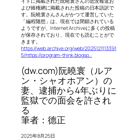
イトに掲載された阮曉寰さんの近況報道お
よび維権網に掲載された投稿の日本語訳で
す。阮曉寰さんさんがかつて運営していた
「編程随想」は、現在では閉鎖されている
ようですが、Internet Archiveに多くの投稿
が保存されており、現在でも読むことがで
きます。
https://web.archive.org/web/2025121113391
5/https://program-think.blogsp…
(dw.com)阮曉寰（ルア
ン・シャオホアン）の
妻、逮捕から4年ぶりに
監獄での面会を許され
る
筆者：德正
2025年8月25日