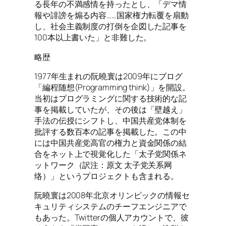
る長年の不満感情を持ったとし、「デマ情
報や誹謗を煽る内容……国家権力転覆を扇動
し、社会主義制度の打倒を企図した記事を
100本以上書いた」と非難した。
略歴
1977年生まれの阮曉寰は2009年にブログ
「編程随想(Programming think)」を開設。
当初はプログラミングに関する技術的な記
事を掲載していたが、その後は「壁越え」
手法の伝授にシフトし、中国共産党体制を
批評する数百本の記事を掲載した。この中
には中国共産党高官の権力と資金関係の結
合をネット上で視覚化した「太子党関係ネ
ットワーク（訳注：原文 太子党关系网
络）」というプロジェクトも含まれる。
阮曉寰は2008年北京オリンピックの情報セ
キュリティシステムのチーフエンジニアで
もあった。Twitterの個人アカウントで、彼