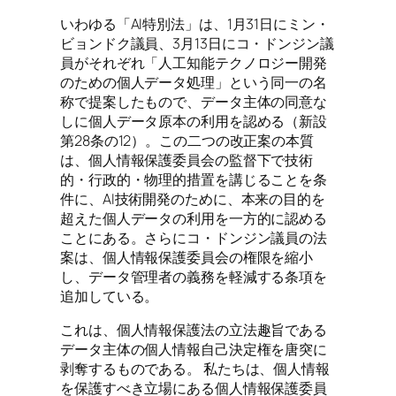
いわゆる「AI特別法」は、1月31日にミン・
ビョンドク議員、3月13日にコ・ドンジン議
員がそれぞれ「人工知能テクノロジー開発
のための個人データ処理」という同一の名
称で提案したもので、データ主体の同意な
しに個人データ原本の利用を認める（新設
第28条の12）。この二つの改正案の本質
は、個人情報保護委員会の監督下で技術
的・行政的・物理的措置を講じることを条
件に、AI技術開発のために、本来の目的を
超えた個人データの利用を一方的に認める
ことにある。さらにコ・ドンジン議員の法
案は、個人情報保護委員会の権限を縮小
し、データ管理者の義務を軽減する条項を
追加している。
これは、個人情報保護法の立法趣旨である
データ主体の個人情報自己決定権を唐突に
剥奪するものである。 私たちは、個人情報
を保護すべき立場にある個人情報保護委員