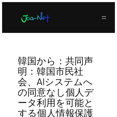
内
容
を
ス
キ
ッ
プ
韓国から：共同声
明：韓国市民社
会、AIシステムへ
の同意なし個人デ
ータ利用を可能と
する個人情報保護