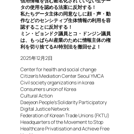
信用情報を含む匿名化されていない生デー
タの使用を認める法案に反対する！
私たちデータ主体の同意なしに顔・声・動
作などのセンシティブ生体情報の利用を容
認することに反対する！
ミン・ビョンドク議員とコ・ドンジン議員
は、もっぱらAI産業のために情報主体の権
利を切り捨てるAI特別法を撤回せよ！
2025年12月2日
Center for health and social change
Citizen’s Mediation Center Seoul YMCA
Civil society organizations in korea
Consumers union of Korea
Cultural Action
Daejeon People’s Solidarity Participatory
Digital Justice Network
Federation of Korean Trade Unions (FKTU)
Headquarters of the Movement to Stop
Healthcare Privatisation and Achieve Free