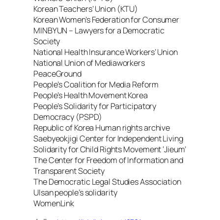
Korean Teachers’ Union (KTU)
Korean Women’s Federation for Consumer
MINBYUN – Lawyers for a Democratic
Society
National Health Insurance Workers’ Union
National Union of Mediaworkers
PeaceGround
People’s Coalition for Media Reform
People’s Health Movement Korea
People’s Solidarity for Participatory
Democracy (PSPD)
Republic of Korea Human rights archive
Saebyeokjigi Center for Independent Living
Solidarity for Child Rights Movement ‘Jieum’
The Center for Freedom of Information and
Transparent Society
The Democratic Legal Studies Association
Ulsan people’s solidarity
WomenLink