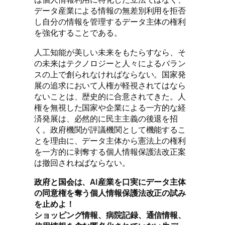
データ産業による情報の無差別利用を拒否
し自分の情報を管理するデータ主体の権利
を強化することである。
人工知能が美しい未来をもたらすなら、そ
の未来はテクノロジーと人々によるバラン
スの上で創られなければならない。国家発
展の追求において人権が軽視されてはなら
ないことは、歴史的に合意されてきた。人
権を無視した国家や企業による一方的な経
済発展は、必然的に民主主義の後退を招
く。政府機関が評議機関として機能するこ
とを理由に、データ主体から憲法上の権利
を一方的に剥奪する個人情報保護法改正案
は撤回されねばならない。
政府と国会は、AI産業を口実にデータ主体
の同意権を奪う個人情報保護法改正の試み
を止めよ！
ショッピング情報、病院記録、通信情報、