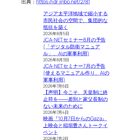
出典：
https://idr.jinbo.net/2781
アジア太平洋地域で縮小する
市民社会の空間で、集団的な
抵抗を築く
2026年8月5日
JCA-NETセミナー8月の予告
(「デジタル防衛マニュア
ル」、AIの軍事利用)
2026年8月3日
JCA-NETセミナー7月の予告
(使えるマニュアル作り、AIの
軍事利用)
2026年7月6日
【声明】今こそ、天皇制に終
止符を――差別と家父長制の
ない未来のために
2026年7月4日
映画『10月7日からのGaza』
上映会と稲垣豊さんトークイ
ベント
2026年7月2日