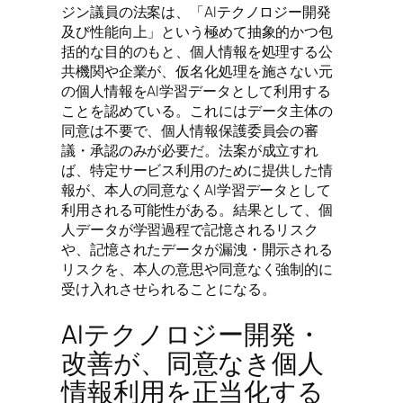
ジン議員の法案は、「AIテクノロジー開発
及び性能向上」という極めて抽象的かつ包
括的な目的のもと、個人情報を処理する公
共機関や企業が、仮名化処理を施さない元
の個人情報をAI学習データとして利用する
ことを認めている。これにはデータ主体の
同意は不要で、個人情報保護委員会の審
議・承認のみが必要だ。法案が成立すれ
ば、特定サービス利用のために提供した情
報が、本人の同意なくAI学習データとして
利用される可能性がある。結果として、個
人データが学習過程で記憶されるリスク
や、記憶されたデータが漏洩・開示される
リスクを、本人の意思や同意なく強制的に
受け入れさせられることになる。
AIテクノロジー開発・
改善が、同意なき個人
情報利用を正当化する