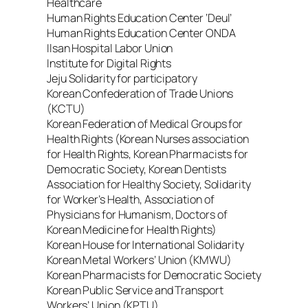
Healthcare
Human Rights Education Center ‘Deul’
Human Rights Education Center ONDA
Ilsan Hospital Labor Union
Institute for Digital Rights
Jeju Solidarity for participatory
Korean Confederation of Trade Unions
(KCTU)
Korean Federation of Medical Groups for
Health Rights (Korean Nurses association
for Health Rights, Korean Pharmacists for
Democratic Society, Korean Dentists
Association for Healthy Society, Solidarity
for Worker’s Health, Association of
Physicians for Humanism, Doctors of
Korean Medicine for Health Rights)
Korean House for International Solidarity
Korean Metal Workers’ Union (KMWU)
Korean Pharmacists for Democratic Society
Korean Public Service and Transport
Workers’ Union (KPTU)