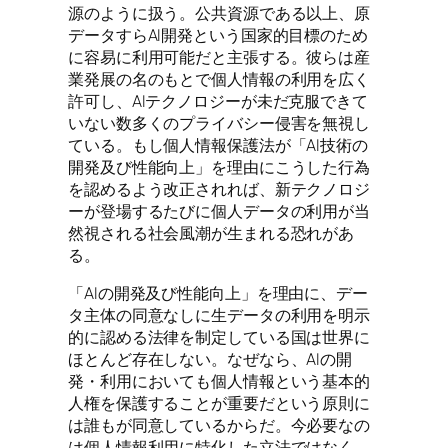
源のように扱う。公共資源である以上、原
データすらAI開発という国家的目標のため
に容易に利用可能だと主張する。彼らは産
業発展の名のもとで個人情報の利用を広く
許可し、AIテクノロジーが未だ克服できて
いない数多くのプライバシー侵害を無視し
ている。もし個人情報保護法が「AI技術の
開発及び性能向上」を理由にこうした行為
を認めるよう改正されれば、新テクノロジ
ーが登場するたびに個人データの利用が当
然視される社会風潮が生まれる恐れがあ
る。
「AIの開発及び性能向上」を理由に、デー
タ主体の同意なしに生データの利用を明示
的に認める法律を制定している国は世界に
ほとんど存在しない。なぜなら、AIの開
発・利用においても個人情報という基本的
人権を保護することが重要だという原則に
は誰もが同意しているからだ。今必要なの
は個人情報利用に特化した立法ではなく、