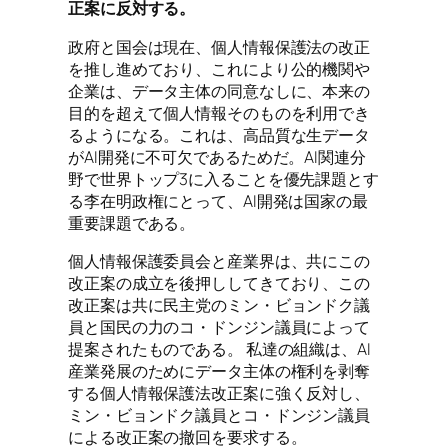
正案に反対する。
政府と国会は現在、個人情報保護法の改正
を推し進めており、これにより公的機関や
企業は、データ主体の同意なしに、本来の
目的を超えて個人情報そのものを利用でき
るようになる。これは、高品質な生データ
がAI開発に不可欠であるためだ。AI関連分
野で世界トップ3に入ることを優先課題とす
る李在明政権にとって、AI開発は国家の最
重要課題である。
個人情報保護委員会と産業界は、共にこの
改正案の成立を後押ししてきており、この
改正案は共に民主党のミン・ビョンドク議
員と国民の力のコ・ドンジン議員によって
提案されたものである。 私達の組織は、AI
産業発展のためにデータ主体の権利を剥奪
する個人情報保護法改正案に強く反対し、
ミン・ビョンドク議員とコ・ドンジン議員
による改正案の撤回を要求する。