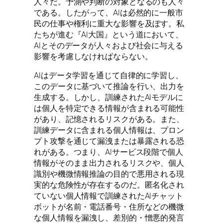
人々だ。予測や判断の対象となるのも人々
である。したがって、AIは必然的に一般市
民の仕事や権利に重大な影響を及ぼす。私
たちが進む『AI大国』という道において、
AIとそのデータが人々および社会に与える
影響を考慮しなければならない。
AIはデータ学習を通じて自律的に学習し、
このデータに基づいて推論を行い、出力を
生成する。しかし、訓練されたAIモデルに
は個人を特定できる情報が含まれる可能性
があり、記憶されるリスクがある。また、
訓練データに含まれる個人情報は、プロン
プト攻撃を通じて漏洩または暴露される恐
れがある。つまり、AIサービス段階で個人
情報がそのまま出力されるリスクや、個人
識別や機微情報推論の目的で悪用される現
実的な危険性が存在するのだ。匿名化され
ていない個人情報で訓練されたAIチャット
ボットが名前・電話番号・住所などの機微
な個人情報を漏洩し、差別的・憎悪的発言