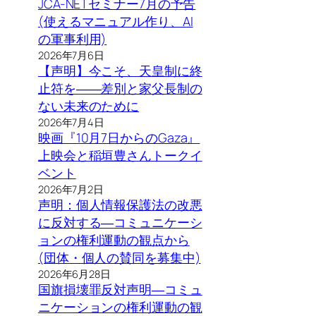
JCA-NETセミナー7月の予告
(使えるマニュアル作り、AI
の軍事利用)
2026年7月6日
【声明】今こそ、天皇制に終
止符を――差別と家父長制の
ない未来のために
2026年7月4日
映画『10月7日からのGaza』
上映会と稲垣豊さんトークイ
ベント
2026年7月2日
声明：個人情報保護法の改悪
に反対する―コミュニケーシ
ョンの権利運動の観点から
(団体・個人の賛同を募集中)
2026年6月28日
国旗損壊罪反対声明―コミュ
ニケーションの権利運動の観