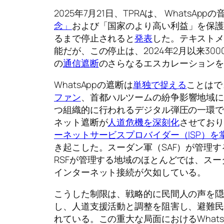
2025年7月21日、TPRAは、 WhatsA
念」
および「国家のより高い利益」を保護
るまで停止されると
発表
した。テキスト
能だが、この停止は、2024年2月以来3
の
通信遮断
のさらなるエスカレーション
WhatsAppの遮断は
単独で捉える
ことはで
ファン
、首都ハルツームの紛争影響地域
つ組織的に行われるデジタル弾圧の一環
ネット遮断が
人道危機を深刻化
させてお
ーネットサービスプロバイダー（ISP）を
き起こした。スーダン軍（SAF）が管理す
RSFが管理する地域のほとんどでは、ス
インターネット接続が欠如している。
こうした制限は、戦略的に民間人の声を
し、人道支援活動と調整を阻害し、避難
れている。この重大な局面におけるWhat