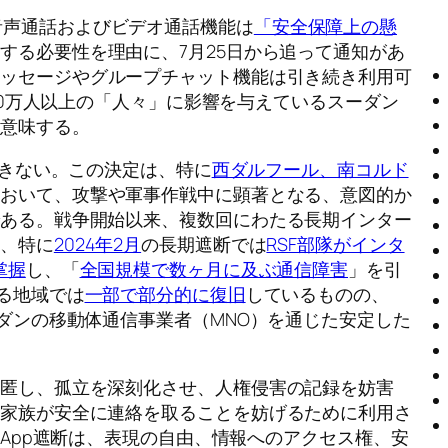
ppの音声通話およびビデオ通話機能は
「安全保障上の懸
する必要性を理由に、7月25日から追って通知があ
メッセージやグループチャット機能は引き続き利用可
000万人以上の「人々」に影響を与えているスーダン
を意味する。
きない。この決定は、特に
西ダルフール、南コルド
において、攻撃や軍事作戦中に顕著となる、意図的か
である。戦争開始以来、複数回にわたる長期インター
り、特に
2024年2月
の長期遮断では
RSF部隊がインタ
掌握
し、「
全国規模で数ヶ月に及ぶ通信障害
」を引
る地域では
一部で部分的に復旧
しているものの、
ーダンの移動体通信事業者（MNO）を通じた安定した
隠匿し、孤立を深刻化させ、人権侵害の記録を妨害
民家族が安全に連絡を取ることを妨げるために利用さ
sApp遮断は、表現の自由、情報へのアクセス権、安