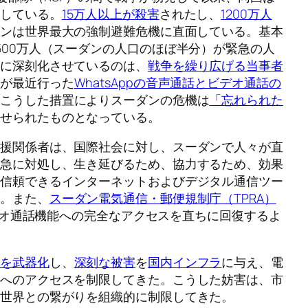
面している。
15万人以上が殺害
されたし、
1200万人
ダンは世界最大の強制避難危機に直面している。基本
500万人（スーダンの人口のほぼ半分）が緊急の人
らに深刻化させているのは、
戦争を繰り広げる当事者
局が最近行った
WhatsAppの音声通話とビデオ通話の
、こうした措置によりスーダンの危機は
「忘れられた
させられたものとなっている。
支援関係者は、国際社会に対し、スーダンで人々が直
緊急に対処し、生き延びるため、協力するため、効果
で信頼できるインターネットおよびデジタル通信ツー
る。また、
スーダン電気通信・郵便規制庁（TPRA）
ビデオ通話機能への完全なアクセスを直ちに回復するよ
スを武器化
し、
深刻な被害
を
国内インフラ
に与え、電
トへのアクセスを制限してきた。こうした妨害は、市
部世界との繋がりを組織的に制限してきた。