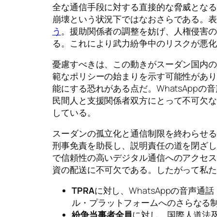
全な通信手段に対する直接的な脅威となる
崩壊という状況下ではなおさらである。
う
。援助関係者の調整を妨げ、人権侵害
る。これにより武力紛争中のリスクが悪
憂慮すべきは、この動きがスーダン国内
範なポリシーの始まりを示す可能性があ
能にする恐れがある点だ。WhatsApp
民間人と支援関係者双方にとって不可欠
している。
スーダンの孤立化と通信制限を終わらせ
刑事免責を助長し、説明責任の道を閉ざ
で信頼性の高いデジタル通信へのアクセ
資の配送に不可欠である。したがって私
TPRA
に対し、WhatsAppの音声
ル・プラットフォームへのさらなる
紛争当事者全員
に対し、国際人道法