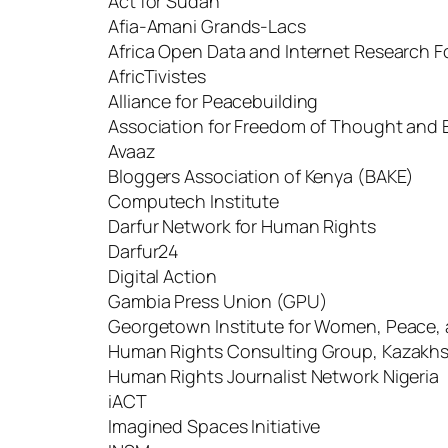
Act for Sudan
Afia-Amani Grands-Lacs
Africa Open Data and Internet Research 
AfricTivistes
Alliance for Peacebuilding
Association for Freedom of Thought and 
Avaaz
Bloggers Association of Kenya (BAKE)
Computech Institute
Darfur Network for Human Rights
Darfur24
Digital Action
Gambia Press Union (GPU)
Georgetown Institute for Women, Peace, 
Human Rights Consulting Group, Kazakh
Human Rights Journalist Network Nigeria
iACT
Imagined Spaces Initiative