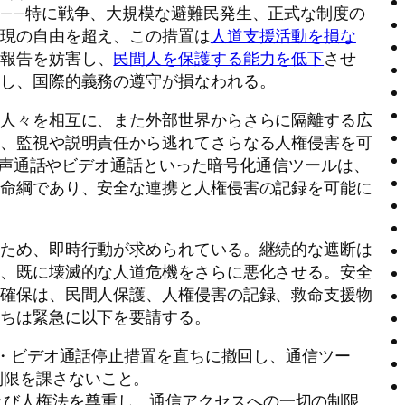
——特に戦争、大規模な避難民発生、正式な制度の
表現の自由を超え、この措置は
人道支援活動を損な
の報告を妨害し、
民間人を保護する能力を低下
させ
化し、国際的義務の遵守が損なわれる。
の人々を相互に、また外部世界からさらに隔離する広
り、監視や説明責任から逃れてさらなる人権侵害を可
の音声通話やビデオ通話といった暗号化通信ツールは、
な命綱であり、安全な連携と人権侵害の記録を可能に
るため、即時行動が求められている。継続的な遮断は
し、既に壊滅的な人道危機をさらに悪化させる。安全
ス確保は、民間人保護、人権侵害の記録、救命支援物
たちは緊急に以下を要請する。
通話・ビデオ通話停止措置を直ちに撤回し、通信ツー
制限を課さないこと。
及び人権法を尊重し、通信アクセスへの一切の制限