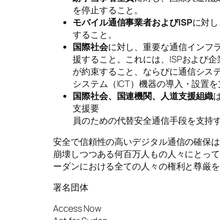
を停止すること。
モバイル通信事業者およびISP
に対し
すること。
国際社会
に対し、重要な通信インフ
援すること。これには、ISPおよび
が約束すること、ならびに通信シス
システム（ICT）機器の導入・設置
国際社会、国連機関、人道支援組織
支援要
員のための代替安全通信手段を支持
安全で信頼性の高いデジタル通信の確保
崩壊しつつある何百万人もの人々にとっ
ーダンにおける全ての人々の権利と尊厳
署名団体
Access Now