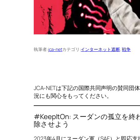
執筆者:
jca-net
カテゴリ:
インターネット遮断
, 
戦争
JCA-NETは下記の国際共同声明の賛同
況にも関心をもってください。
#KeepItOn: スーダンの孤立を
除させよう
2023年4月にスーダン軍（SAF）と即応