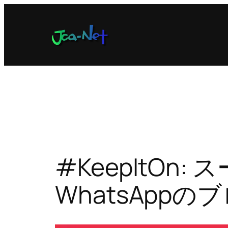
内
容
を
ス
キ
ッ
プ
#KeepItO
WhatsApp