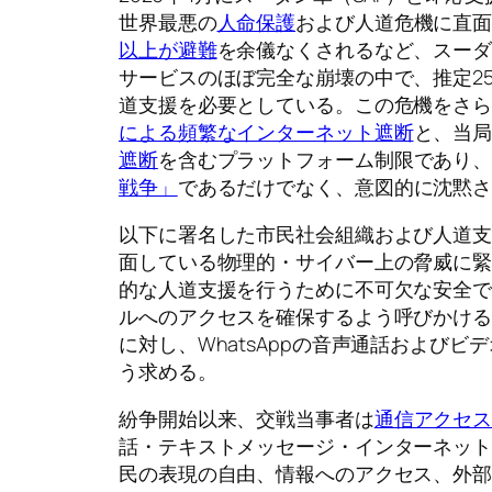
世界最悪の
人命保護
および人道危機に直
以上が避難
を余儀なくされるなど、スー
サービスのほぼ完全な崩壊の中で、推定2
道支援を必要としている。この危機をさ
による頻繁なインターネット遮断
と、当
遮断
を含むプラットフォーム制限であり
戦争」
であるだけでなく、意図的に沈黙
以下に署名した市民社会組織および人道
面している物理的・サイバー上の脅威に
的な人道支援を行うために不可欠な安全
ルへのアクセスを確保するよう呼びかけ
に対し、WhatsAppの音声通話および
う求める。
紛争開始以来、交戦当事者は
通信アクセ
話・テキストメッセージ・インターネッ
民の表現の自由、情報へのアクセス、外