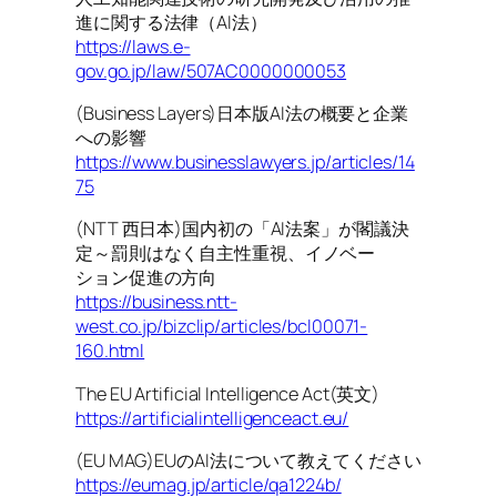
進に関する法律（AI法）
https://laws.e-
gov.go.jp/law/507AC0000000053
(Business Layers)日本版AI法の概要と企業
への影響
https://www.businesslawyers.jp/articles/14
75
(NTT 西日本)国内初の「AI法案」が閣議決
定～罰則はなく自主性重視、イノベー
ション促進の方向
https://business.ntt-
west.co.jp/bizclip/articles/bcl00071-
160.html
The EU Artificial Intelligence Act(英文)
https://artificialintelligenceact.eu/
(EU MAG)EUのAI法について教えてください
https://eumag.jp/article/qa1224b/