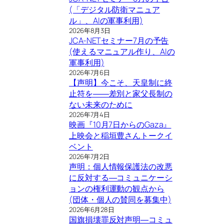
(「デジタル防衛マニュア
ル」、AIの軍事利用)
2026年8月3日
JCA-NETセミナー7月の予告
(使えるマニュアル作り、AIの
軍事利用)
2026年7月6日
【声明】今こそ、天皇制に終
止符を――差別と家父長制の
ない未来のために
2026年7月4日
映画『10月7日からのGaza』
上映会と稲垣豊さんトークイ
ベント
2026年7月2日
声明：個人情報保護法の改悪
に反対する―コミュニケーシ
ョンの権利運動の観点から
(団体・個人の賛同を募集中)
2026年6月28日
国旗損壊罪反対声明―コミュ