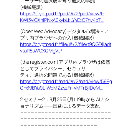
ユーザーの選択肢を奪う最悪の事態
(機械翻訳)
https://cryptpad.fr/pad/#/2/pad/view/l-
KWi3viGXhlPNxA0kybLkLY4ExC7hv4bT…
(Open Web Advocacy)デジタル市場法 – ア
プリ内ブラウザへの介入(機械翻訳)
https://cryptpad.fr/file/#/2/file/t9QGDljadt
vtaR5sWOXQMgVJ/
(the register.com)アプリ内ブラウザは依然
としてプライバシー、セキュリ
ティ、選択の問題である(機械翻訳)
https://cryptpad.fr/pad/#/2/pad/view/59Eg
Cn69BYa9L-WqMZzszFr-vMTrBjIDeM…
2 セミナー2：8月25日(月) 19時から AIナシ
ョナリズム――国益によるデータ支配
==========================
==========================
======================