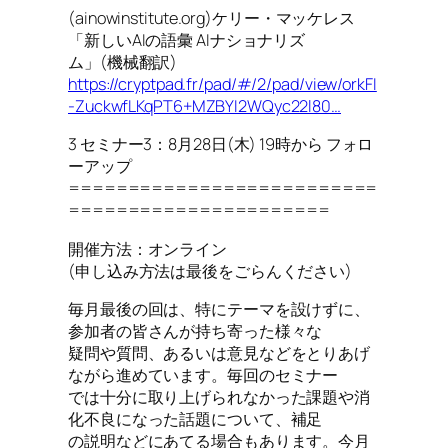
(ainowinstitute.org)ケリー・マッケレス
「新しいAIの語彙 AIナショナリズ
ム」(機械翻訳)
https://cryptpad.fr/pad/#/2/pad/view/orkFI
-ZuckwfLKqPT6+MZBYI2WQyc22l80…
3 セミナー3：8月28日(木) 19時から フォロ
ーアップ
==========================
======================
開催方法：オンライン
(申し込み方法は最後をごらんください)
毎月最後の回は、特にテーマを設けずに、
参加者の皆さんが持ち寄った様々な
疑問や質問、あるいは意見などをとりあげ
ながら進めています。毎回のセミナー
では十分に取り上げられなかった課題や消
化不良になった話題について、補足
の説明などにあてる場合もあります。今月