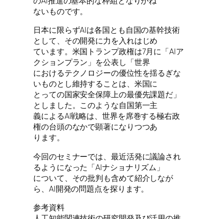
のAI推進の基本的な枠組となりかね
ないものです。
日本に限らずAIは各国とも自国の基幹技術
として、その開発に力を入れはじめ
ています。米国トランプ政権は7月に「AIア
クションプラン」を公表し「世界
におけるテクノロジーの優位性を揺るぎな
いものとし維持することは、米国に
とっての国家安全保障上の最優先課題だ」
としました。このような自国第一主
義によるAI戦略は、世界を席巻する極右政
権の台頭のなかで顕著になりつつあ
ります。
今回のセミナーでは、最近活発に議論され
るようになった「AIナショナリズム」
について、その批判も含めて紹介しなが
ら、AI開発の問題点を探ります。
参考資料
人工知能関連技術の研究開発及び活用の推