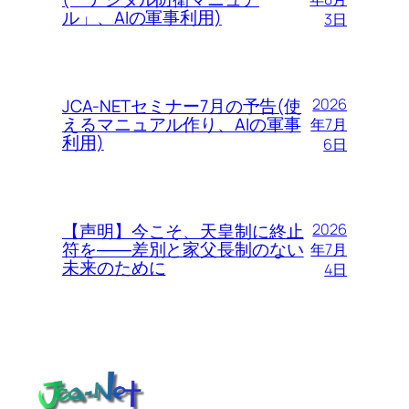
ル」、AIの軍事利用)
3日
JCA-NETセミナー7月の予告(使
2026
えるマニュアル作り、AIの軍事
年7月
利用)
6日
【声明】今こそ、天皇制に終止
2026
符を――差別と家父長制のない
年7月
未来のために
4日