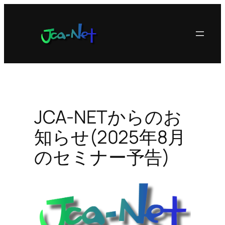
内
容
を
ス
キ
ッ
プ
JCA-NETからのお
知らせ(2025年8月
のセミナー予告)