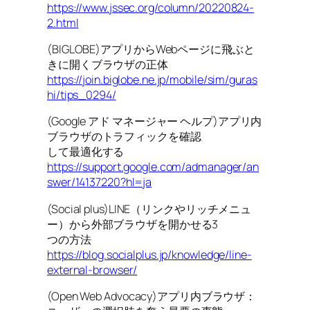
https://www.jssec.org/column/20220824-
2.html
(BIGLOBE)アプリからWebページに飛ぶと
きに開くブラウザの正体
https://join.biglobe.ne.jp/mobile/sim/guras
hi/tips_0294/
(Google アド マネージャー ヘルプ)アプリ内
ブラウザのトラフィックを確認
して最適化する
https://support.google.com/admanager/an
swer/14137220?hl=ja
(Social plus)LINE（リンクやリッチメニュ
ー）から外部ブラウザを開かせる3
つの方法
https://blog.socialplus.jp/knowledge/line-
external-browser/
(Open Web Advocacy)アプリ内ブラウザ：