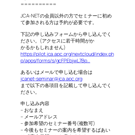
==========
JCA-NETの会員以外の方でセミナーに初め
て参加される方は予約が必要です。
下記の申し込みフォームから申し込んでく
ださい。(アクセスに若干時間がか
かるかもしれません)
https://pilot.jca.apc.org/nextcloud/index.ph
p/apps/forms/s/gcFPEbjwL7Bp…
あるいはメールで申し込む場合は
jcanet-seminar@jca.apc.org
まで以下の各項目を記載して申し込んでく
ださい。
申し込み内容
– おなまえ
– メールアドレス
– 参加希望のセミナー番号(複数可)
– 今後もセミナーの案内を希望するばあい