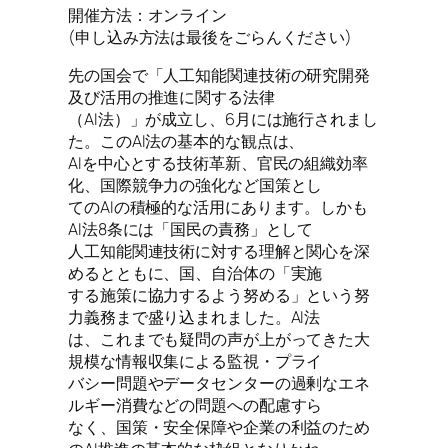
開催方法：オンライン
(申し込み方法は最後をごらんください)
先の国会で「人工知能関連技術の研究開発
及び活用の推進に関する法律
（AI法）」が成立し、6月には施行されまし
た。このAI法の基本的な観点は、
AIを中心とする技術革新、官民の組織効率
化、国際競争力の強化など国策とし
てのAIの積極的な活用にあります。しかも
AI法8条には「国民の責務」として
人工知能関連技術に対する理解と関心を深
めるとともに、国、自治体の「実施
する施策に協力するよう努める」という努
力義務まで盛り込まれました。AI法
は、これまでも疑問の声が上がってきた大
規模な情報収集による監視・プライ
バシー問題やデータセンターの過剰なエネ
ルギー消費などの問題への配慮すら
なく、国策・安全保障や企業の利益のため