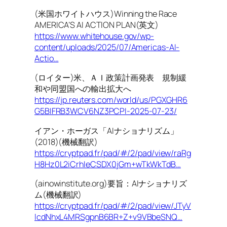
(米国ホワイトハウス)Winning the Race
AMERICA’S AI ACTION PLAN(英文)
https://www.whitehouse.gov/wp-
content/uploads/2025/07/Americas-AI-
Actio…
(ロイター)米、ＡＩ政策計画発表 規制緩
和や同盟国への輸出拡大へ
https://jp.reuters.com/world/us/PGXGHR6
G5BIFRB3WCV6NZ3PCPI-2025-07-23/
イアン・ホーガス「AIナショナリズム」
(2018)(機械翻訳)
https://cryptpad.fr/pad/#/2/pad/view/raRg
H8Hz0L2iCrhIeCSDX0jGm+wTkWkTdB…
(ainowinstitute.org)要旨：AIナショナリズ
ム(機械翻訳)
https://cryptpad.fr/pad/#/2/pad/view/JTyV
lcdNhxL4MRSgpnB6BR+Z+v9VBbeSNQ…