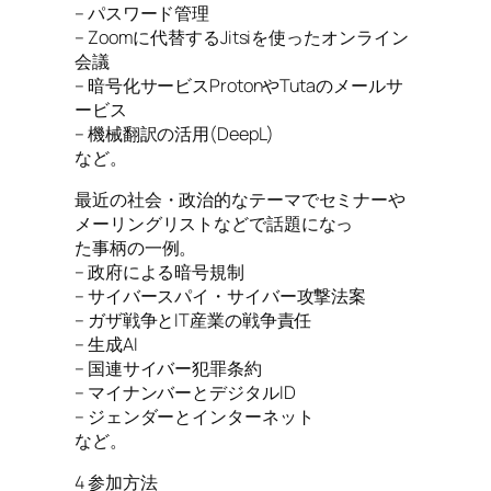
– パスワード管理
– Zoomに代替するJitsiを使ったオンライン
会議
– 暗号化サービスProtonやTutaのメールサ
ービス
– 機械翻訳の活用(DeepL)
など。
最近の社会・政治的なテーマでセミナーや
メーリングリストなどで話題になっ
た事柄の一例。
– 政府による暗号規制
– サイバースパイ・サイバー攻撃法案
– ガザ戦争とIT産業の戦争責任
– 生成AI
– 国連サイバー犯罪条約
– マイナンバーとデジタルID
– ジェンダーとインターネット
など。
4 参加方法