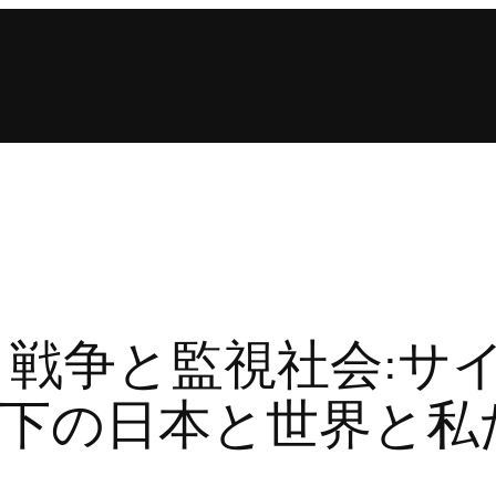
会 戦争と監視社会:サ
下の日本と世界と私