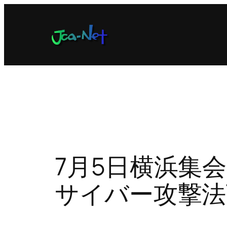
内
容
を
ス
キ
ッ
プ
7月5日横浜集
サイバー攻撃法