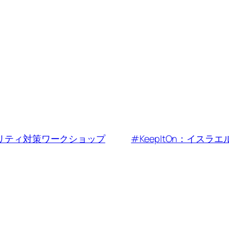
リティ対策ワークショップ
#KeepItOn：イス