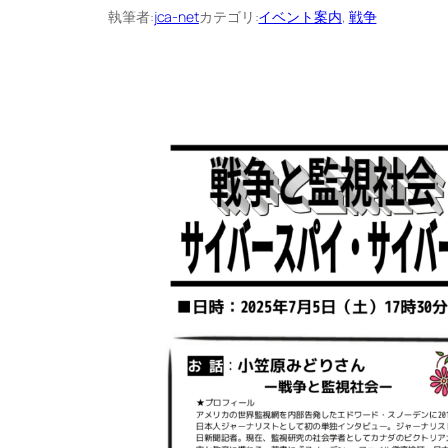
執筆者:
jca-net
カテゴリ:
イベント案内
, 
戦争