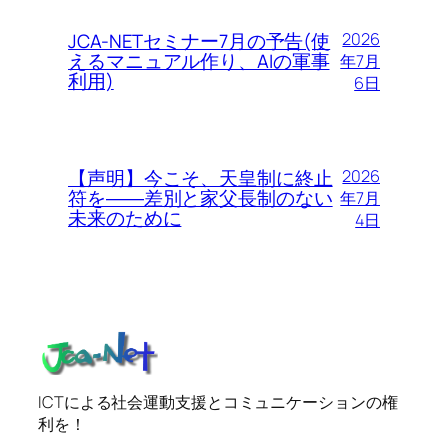
JCA-NETセミナー7月の予告(使
2026
えるマニュアル作り、AIの軍事
年7月
利用)
6日
【声明】今こそ、天皇制に終止
2026
符を――差別と家父長制のない
年7月
未来のために
4日
ICTによる社会運動支援とコミュニケーションの権
利を！