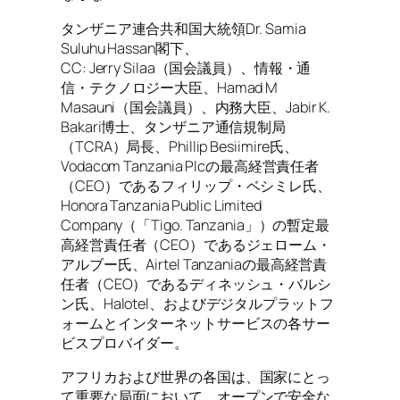
タンザニア連合共和国大統領Dr. Samia
Suluhu Hassan閣下、
CC: Jerry Silaa（国会議員）、情報・通
信・テクノロジー大臣、Hamad M
Masauni（国会議員）、内務大臣、Jabir K.
Bakari博士、タンザニア通信規制局
（TCRA）局長、Phillip Besiimire氏、
Vodacom Tanzania Plcの最高経営責任者
（CEO）であるフィリップ・ベシミレ氏、
Honora Tanzania Public Limited
Company（「Tigo. Tanzania」）の暫定最
高経営責任者（CEO）であるジェローム・
アルブー氏、Airtel Tanzaniaの最高経営責
任者（CEO）であるディネッシュ・バルシ
ン氏、Halotel、およびデジタルプラットフ
ォームとインターネットサービスの各サー
ビスプロバイダー。
アフリカおよび世界の各国は、国家にとっ
て重要な局面において、オープンで安全な