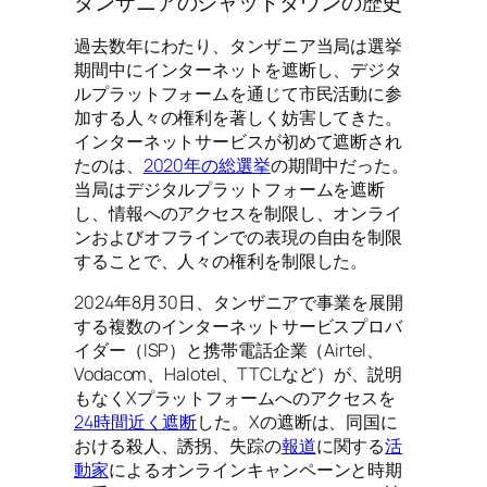
タンザニアのシャットダウンの歴史
過去数年にわたり、タンザニア当局は選挙
期間中にインターネットを遮断し、デジタ
ルプラットフォームを通じて市民活動に参
加する人々の権利を著しく妨害してきた。
インターネットサービスが初めて遮断され
たのは、
2020年の総選挙
の期間中だった。
当局はデジタルプラットフォームを遮断
し、情報へのアクセスを制限し、オンライ
ンおよびオフラインでの表現の自由を制限
することで、人々の権利を制限した。
2024年8月30日、タンザニアで事業を展開
する複数のインターネットサービスプロバ
イダー（ISP）と携帯電話企業（Airtel、
Vodacom、Halotel、TTCLなど）が、説明
もなくXプラットフォームへのアクセスを
24時間近く遮断
した。Xの遮断は、同国に
おける殺人、誘拐、失踪の
報道
に関する
活
動家
によるオンラインキャンペーンと時期