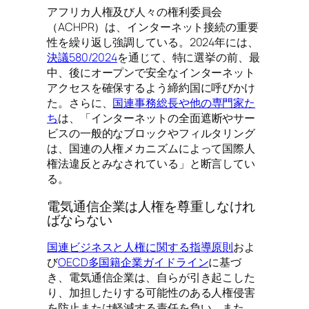
アフリカ人権及び人々の権利委員会
（ACHPR）は、インターネット接続の重要
性を繰り返し強調している。2024年には、
決議580/2024
を通じて、特に選挙の前、最
中、後にオープンで安全なインターネット
アクセスを確保するよう締約国に呼びかけ
た。さらに、
国連事務総長や他の専門家た
ち
は、「インターネットの全面遮断やサー
ビスの一般的なブロックやフィルタリング
は、国連の人権メカニズムによって国際人
権法違反とみなされている」と断言してい
る。
電気通信企業は人権を尊重しなけれ
ばならない
国連ビジネスと人権に関する指導原則
およ
び
OECD多国籍企業ガイドライン
に基づ
き、電気通信企業は、自らが引き起こした
り、加担したりする可能性のある人権侵害
を防止または軽減する責任を負い、また、