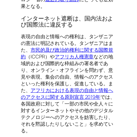
果となる。
インターネット遮断は、国内法およ
び国際法に違反する
表現の自由と情報への権利は、タンザニア
の憲法に明記されている。タンザニアはま
た、
市民的及び政治的権利に関する国際規
約
（ICCPR）や
アフリカ人権憲章
などの地
域的および国際的な枠組みの署名者であ
り、オンライン・オフラインを問わず、意
見や表現、集会の自由、情報へのアクセス
といった権利を保護し、促進している。ま
た、
アフリカにおける表現の自由と情報へ
のアクセスに関する原則宣言 2019年
では、
各国政府に対して「一部の市民や全人々に
対するインターネットやその他のデジタル
テクノロジーへのアクセスを妨害したり、
それを黙認したりしないこと」を求めてい
る。