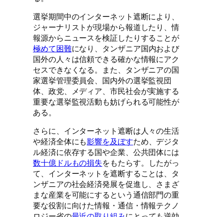
選挙期間中のインターネット遮断により、
ジャーナリストが現場から報道したり、情
報源からニュースを検証したりすることが
極めて困難
になり、タンザニア国内および
国外の人々は信頼できる確かな情報にアク
セスできなくなる。また、タンザニアの国
家選挙管理委員会、国内外の選挙監視団
体、政党、メディア、市民社会が実施する
重要な選挙監視活動も妨げられる可能性が
ある。
さらに、インターネット遮断は人々の生活
や経済全体にも
影響を及ぼす
ため、デジタ
ル経済に依存する国や企業、公共団体には
数十億ドルもの損失
をもたらす。したがっ
て、インターネットを遮断することは、タ
ンザニアの社会経済発展を促進し、さまざ
まな産業を可能にするという通信部門の重
要な役割に向けた情報・通信・情報テクノ
ロジー省の
最近の取り組み
にとっても逆効