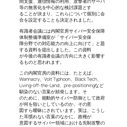
間支援、通信情報の利用、攻撃者のサーバ
等の無害化を中心的な検討課題とす
ることが決まり、これらについて個別に会
合を設定することも決定されました。
有識者会議には内閣官房サイバー安全保障
体制整備準備室が「サイバー安全保
障分野での対応能力の向上に向けて」と題
する資料を提出しました。この資料
が今後の有識者会議の方向に大きく影響す
るものと思われます。
この内閣官房の資料には、たとえば、
Wannacry、Volt Typhoon、Black Tech、
Living-off-the-Land、pre-positioningなど
馴染のない言葉が頻発します。そ
のために、能動的サイバー防御として政府
が何を狙いとしているのか、その意
図すら曖昧にされています。実は、こうし
た耳慣れない言葉のなかに、政権が
意図するサイバー領域における先制攻撃の