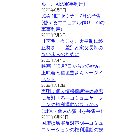
ル」、AIの軍事利用)
2026年8月3日
JCA-NETセミナー7月の予告
(使えるマニュアル作り、AIの
軍事利用)
2026年7月6日
【声明】今こそ、天皇制に終
止符を――差別と家父長制の
ない未来のために
2026年7月4日
映画『10月7日からのGaza』
上映会と稲垣豊さんトークイ
ベント
2026年7月2日
声明：個人情報保護法の改悪
に反対する―コミュニケーシ
ョンの権利運動の観点から
(団体・個人の賛同を募集中)
2026年6月28日
国旗損壊罪反対声明―コミュ
ニケーションの権利運動の観