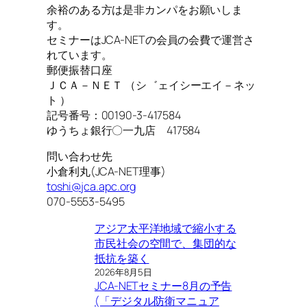
余裕のある方は是非カンパをお願いしま
す。
セミナーはJCA-NETの会員の会費で運営さ
れています。
郵便振替口座
ＪＣＡ－ＮＥＴ （シ゛ェイシーエイ－ネッ
ト ）
記号番号：00190-3-417584
ゆうちょ銀行〇一九店 417584
問い合わせ先
小倉利丸(JCA-NET理事)
toshi@jca.apc.org
070-5553-5495
アジア太平洋地域で縮小する
市民社会の空間で、集団的な
抵抗を築く
2026年8月5日
JCA-NETセミナー8月の予告
(「デジタル防衛マニュア