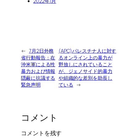
2022年1月
←
7月2日外務
(APC)パレスチナ人に対す
省行動報告：在
るオンライン上の暴力が
沖米軍による性
野放しにされていること
暴力および情報
が、ジェノサイド的暴力
隠蔽に抗議する
や組織的な差別を助長し
緊急声明
ている
→
コメント
コメントを残す