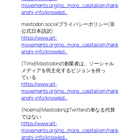
movements.org/no_more_capitalism/hank
anshi-info/knowled…
mastodon.socialプライバシーポリシー(非
公式日本語訳)
https://www.alt-
movements.org/no_more_capitalism/hank
anshi-info/knowled…
(Time)Mastodonの創業者は、ソーシャル
メディアを民主化するビジョンを持っ
ている
https://www.alt-
movements.org/no_more_capitalism/hank
anshi-info/knowled…
(Noema)MastodonはTwitterの単なる代替
ではない
https://www.alt-
movements.org/no_more_capitalism/hank
anshi-info/knowled…