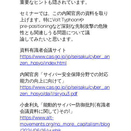
重要なヒントも隠されています。
セミナーでは、この内閣官房の資料を取り
上げます。特にVolt Typhoonや
pre-positioningなど深刻な先制攻撃の危険
性とも関連しうる問題について議
論してみたいと思います。
資料有識者会議サイト
https://www.cas.go.jp/jp/seisaku/cyber_an
zen_hosyo/index.html
内閣官房「サイバー安全保障分野での対応
能力の向上に向けて」
https://www.cas.go.jp/jp/seisaku/cyber_an
zen_hosyo/dai1/siryou3.pdf
小倉利丸「能動的サイバー防御批判(有識者
会議資料に関して)その1」
https://www.alt-
movements.org/no_more_capitalism/blog
/2024/06/16/yushik…