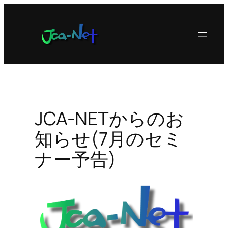
内
容
を
ス
キ
ッ
プ
JCA-NETからのお
知らせ(7月のセミ
ナー予告)