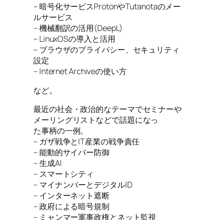
– 暗号化サービスProtonやTutanotaのメー
ルサービス
– 機械翻訳の活用(DeepL)
– LinuxOSの導入と活用
– ブラウザのプライバシー、セキュリティ
設定
– Internet Archiveの使い方
など。
最近の社会・政治的なテーマでセミナーや
メーリングリストなどで話題になっ
た事柄の一例。
– ガザ戦争とIT産業の戦争責任
– 能動的サイバー防御
– 生成AI
– スマートシティ
– マイナンバーとデジタルID
– インターネット遮断
– 政府による暗号規制
– ミャンマー軍事政権とネット監視