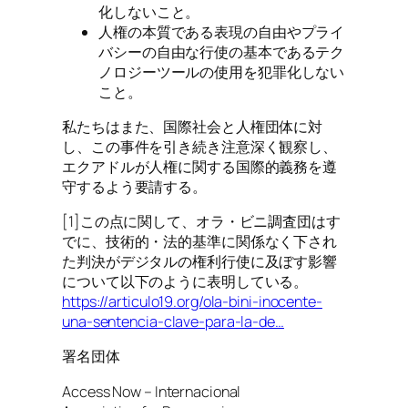
化しないこと。
人権の本質である表現の自由やプライ
バシーの自由な行使の基本であるテク
ノロジーツールの使用を犯罪化しない
こと。
私たちはまた、国際社会と人権団体に対
し、この事件を引き続き注意深く観察し、
エクアドルが人権に関する国際的義務を遵
守するよう要請する。
[1]この点に関して、オラ・ビニ調査団はす
でに、技術的・法的基準に関係なく下され
た判決がデジタルの権利行使に及ぼす影響
について以下のように表明している。
https://articulo19.org/ola-bini-inocente-
una-sentencia-clave-para-la-de…
署名団体
Access Now – Internacional