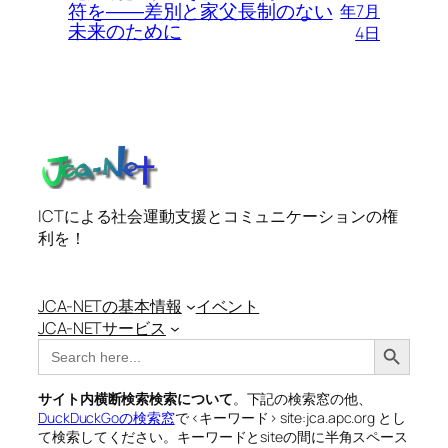
符を――差別と家父長制のない
年7月
未来のために
4日
ICTによる社会運動支援とコミュニケーションの権
利を！
JCA-NETの基本情報
イベント
JCA-NETサービス
Search Button
Search
for:
サイト内横断検索検索について
。下記の検索窓の他、
DuckDuckGoの検索窓
で <キーワード> site:jca.apc.org とし
て検索してください。キーワードとsiteの間に半角スペース