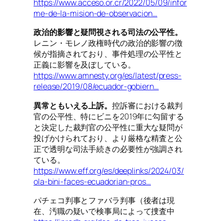
https://www.acceso.or.cr/2022/05/09/infor
me-de-la-mision-de-observacion…
政治的影響と疑問視される司法の公平性。
レニン・モレノ政権時代の政治的影響の徴
候が指摘されており、事件処理の公平性と
正義に影響を及ぼしている。
https://www.amnesty.org/es/latest/press-
release/2019/08/ecuador-gobiern…
異常ともいえる上訴。
控訴審における裁判
官の公平性、特にビニを2019年に勾留する
と決定した裁判官の公平性に重大な疑問が
投げかけられており、より厳格な精査と公
正で透明な司法手続きの必要性が強調され
ている。
https://www.eff.org/es/deeplinks/2024/03/
ola-bini-faces-ecuadorian-pros…
パチェコ判事とファバラ判事（後者は現
在、汚職の疑いで検事局によって捜査中