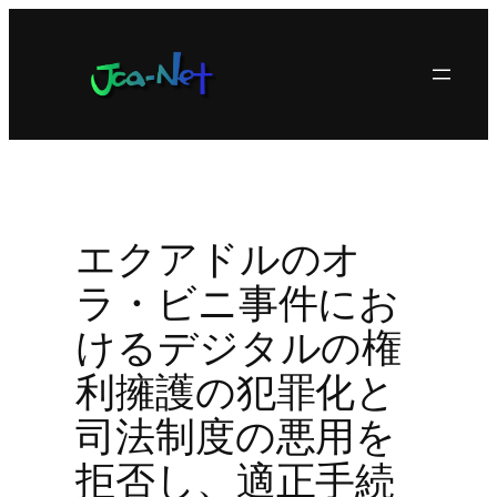
内
容
を
ス
キ
ッ
プ
エクアドルのオ
ラ・ビニ事件にお
けるデジタルの権
利擁護の犯罪化と
司法制度の悪用を
拒否し、適正手続