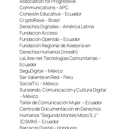
Association for Progressive
Communications – APC
Conexión Educativa – Ecuador
CryptoRave – Brasil
Derechos Digitales – América Latina
Fundacion Acceso
Fundación Openlab – Ecuador
Fundación Regional de Asesoría en
Derechos Humanos (Inredh)
LaLibre.net Tecnologías Comunitarias –
Ecuador
SeguDigital – México
Ser Valiente en Red – Perú
SocialTic – México
Sursiendo, Comunicación y Cultura Digital
– México
Taller de Comunicación Mujer – Ecuador
Centro de Documentación en Derechos
Humanos “Segundo Montes Mozo S.J.”
(CSMM) – Ecuador
Barracon Digital – Honduras