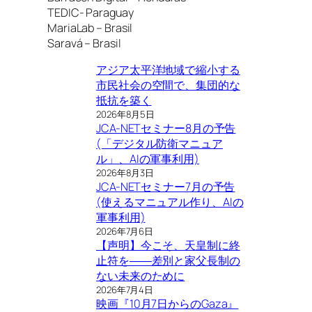
TEDIC- Paraguay
MariaLab – Brasil
Saravá – Brasil
アジア太平洋地域で縮小する
市民社会の空間で、集団的な
抵抗を築く
2026年8月5日
JCA-NETセミナー8月の予告
(「デジタル防衛マニュア
ル」、AIの軍事利用)
2026年8月3日
JCA-NETセミナー7月の予告
(使えるマニュアル作り、AIの
軍事利用)
2026年7月6日
【声明】今こそ、天皇制に終
止符を――差別と家父長制の
ない未来のために
2026年7月4日
映画『10月7日からのGaza』