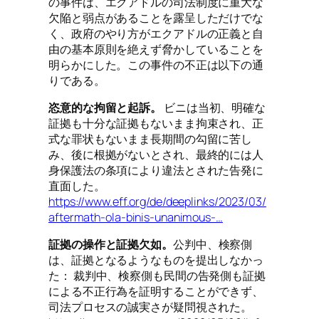
の事件は、エクアドルの司法制度に重大な
欠陥と弱点があることを露呈しただけでな
く、政府のやり方がエクアドルの正義と自
由の基本原則を絶えず脅かしていることを
明らかにした。この事件の不正は以下の通
りである。
恣意的な拘留と起訴。
ビニは当初、明確な
証拠も十分な証拠もないまま拘束され、正
式な罪状もないまま長期間の勾留に苦し
み、後に根拠がないとされ、最終的には人
身保護法の条項により違法とされた告発に
直面した。
https://www.eff.org/de/deeplinks/2023/03/
aftermath-ola-binis-unanimous-…
証拠の操作と証拠欠如。
公判中、検察側
は、証拠となるようなものを提出しなかっ
た： 裁判中、検察側も民間の告発側も証拠
による不正行為を証明することができず、
司法プロセスの誠実さが疑問視された。