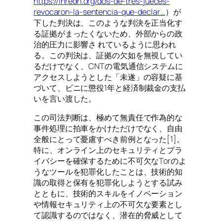
https://inredh.org/dos-de-tres-jueces-
revocaron-la-sentencia-que-declar…
）が
下した判決は、このような判決を正当化す
る証拠がまったくないため、外部からの政
治的圧力に影響さ れているように思われ
る。この判決は、証拠の欠如を無視してい
るだけでなく、CNTの電気通信システムに
アクセスしようとした「未遂」の容疑に基
づいて、ビニに懲役1年と経済制裁金の支払
いを言い渡した。
この司法判断は、極めて無責任で作為的な
事件処理に拍車をかけただけでなく、自由
全般にとって憂慮すべき前例となった[1]。
特に、オンライン上のセキュリティとプラ
イバシーを確保するために不可欠なTorのよ
うなツールを犯罪化したことは、技術的知
識の取得と保有を犯罪化しようとする試み
とともに、技術的スキルをイノベーション
や情報セキュリティ上の不可欠な要素とし
て認識するのではなく、潜在的脅威として