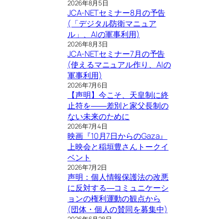
2026年8月5日
JCA-NETセミナー8月の予告
(「デジタル防衛マニュア
ル」、AIの軍事利用)
2026年8月3日
JCA-NETセミナー7月の予告
(使えるマニュアル作り、AIの
軍事利用)
2026年7月6日
【声明】今こそ、天皇制に終
止符を――差別と家父長制の
ない未来のために
2026年7月4日
映画『10月7日からのGaza』
上映会と稲垣豊さんトークイ
ベント
2026年7月2日
声明：個人情報保護法の改悪
に反対する―コミュニケーシ
ョンの権利運動の観点から
(団体・個人の賛同を募集中)