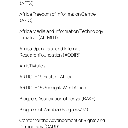
(AFEX)
Africa Freedom of Information Centre
(AFIC)
Africa Media and Information Technology
Initiative (AfriMITI)
Africa Open Data and Internet
ResearchFoundation (AODIRF)
AfricTivistes
ARTICLE 19 Eastern Africa
ARTICLE 19 Senegal/ West Africa
Bloggers Association of Kenya (BAKE)
Bloggers of Zambia (BloggersZM)
Center for the Advancement of Rights and
Democracy (CARD)