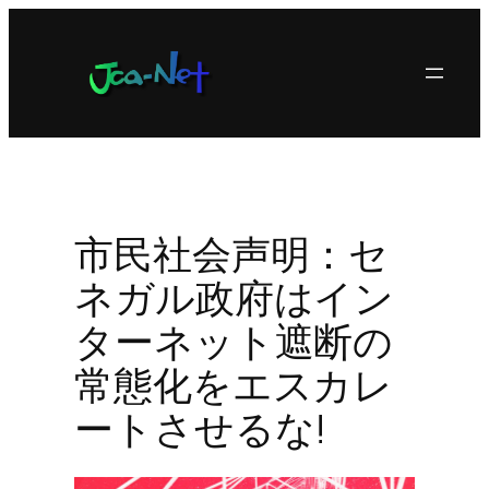
内
容
を
ス
キ
ッ
プ
市民社会声明：セ
ネガル政府はイン
ターネット遮断の
常態化をエスカレ
ートさせるな!