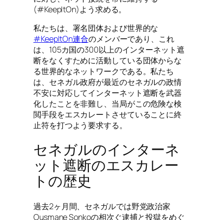
(#KeepItOn)よう求める。
私たちは、署名団体および世界的な
#KeepItOn連合
のメンバーであり、これ
は、105カ国の300以上のインターネット遮
断をなくすために活動している団体からな
る世界的なネットワークである。私たち
は、セネガル政府が最近のセネガルの政情
不安に対応してインターネット遮断を武器
化したことを非難し、当局がこの危険な検
閲手段をエスカレートさせていることに終
止符を打つよう要求する。
セネガルのインターネ
ット遮断のエスカレー
トの歴史
過去2ヶ月間、セネガルでは野党政治家
Ousmane Sonkoの相次ぐ逮捕と投獄をめぐ