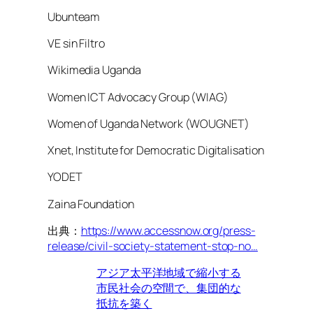
Ubunteam
VE sin Filtro
Wikimedia Uganda
Women ICT Advocacy Group (WIAG)
Women of Uganda Network (WOUGNET)
Xnet, Institute for Democratic Digitalisation
YODET
Zaina Foundation
出典：
https://www.accessnow.org/press-
release/civil-society-statement-stop-no…
アジア太平洋地域で縮小する
市民社会の空間で、集団的な
抵抗を築く