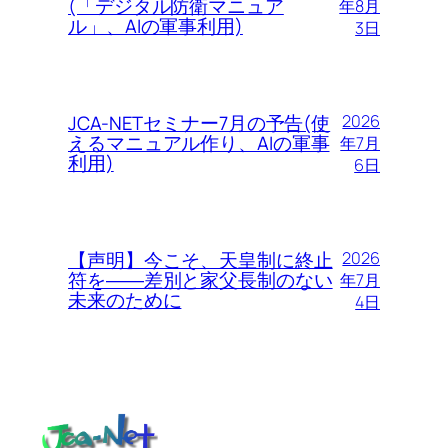
(「デジタル防衛マニュア
年8月
ル」、AIの軍事利用)
3日
JCA-NETセミナー7月の予告(使
2026
えるマニュアル作り、AIの軍事
年7月
利用)
6日
【声明】今こそ、天皇制に終止
2026
符を――差別と家父長制のない
年7月
未来のために
4日