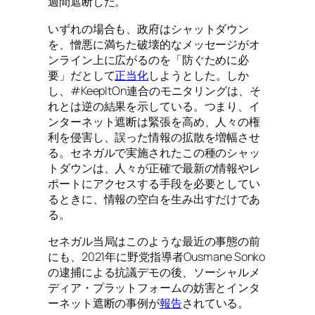
週間遮断した。
いずれの場合も、政府はシャットダウン
を、憎悪に満ちた破壊的なメッセージがオ
ンライン上に広がるのを「防ぐために必
要」だとして
正当化
しようとした。しか
し、#KeepItOn連合のモニタリングは、そ
れとは逆の結果を示している。つまり、イ
ンターネット遮断は緊張を高め、人々の権
利を侵害し、誤った情報の拡散を増幅させ
る。セネガルで実施されたこの種のシャッ
トダウンは、人々が正確で最新の情報やレ
ポートにアクセスする手段を必要としてい
るときに、情報の空白を生み出すだけであ
る。
セネガル当局はこのような最近の事態の前
にも、2021年に野党指導者Ousmane Sonko
の逮捕による抗議デモの後、ソーシャルメ
ディア・プラットフォームの妨害とインタ
ーネット遮断の事例が
報告
されている。