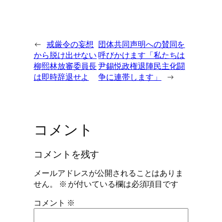
←
戒厳令の妄想
団体共同声明への賛同を
から脱け出せない
呼びかけます「私たちは
柳熙林放審委員長
尹錫悦政権退陣民主化闘
は即時辞退せよ
争に連帯します」
→
コメント
コメントを残す
メールアドレスが公開されることはありま
せん。
※
が付いている欄は必須項目です
コメント
※