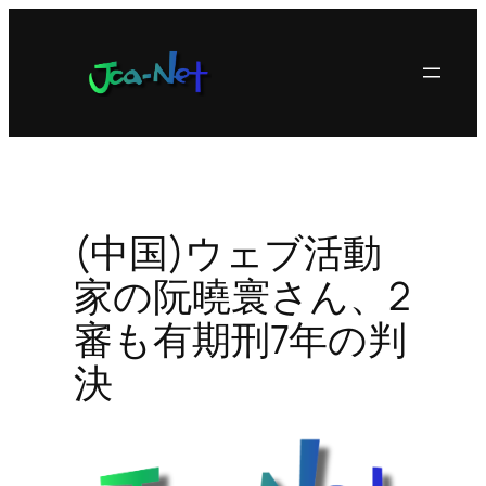
内
容
を
ス
キ
ッ
プ
(中国)ウェブ活動
家の阮曉寰さん、2
審も有期刑7年の判
決