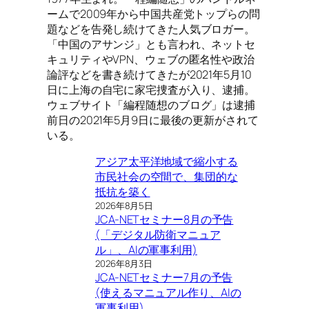
ームで2009年から中国共産党トップらの問
題などを告発し続けてきた人気ブロガー。
「中国のアサンジ」とも言われ、ネットセ
キュリティやVPN、ウェブの匿名性や政治
論評などを書き続けてきたが2021年5月10
日に上海の自宅に家宅捜査が入り、逮捕。
ウェブサイト「編程随想のブログ」は逮捕
前日の2021年5月9日に最後の更新がされて
いる。
アジア太平洋地域で縮小する
市民社会の空間で、集団的な
抵抗を築く
2026年8月5日
JCA-NETセミナー8月の予告
(「デジタル防衛マニュア
ル」、AIの軍事利用)
2026年8月3日
JCA-NETセミナー7月の予告
(使えるマニュアル作り、AIの
軍事利用)