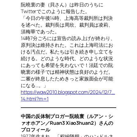
阮曉寰の妻（貝さん）は昨日のうちに
Twitterでこのように報告した。
「今日の午後14時、上海高等裁判所は判決
を述べた。裁判長は周欣、裁判員は凌莉、
須梅華であった。
14時7分ごろには宣告の読み上げが終わり、
原判決は維持された。これは上海司法にお
ける汚点だ。私たちは引き続き申し立てを
続ける。どのような時代、どのような状況
にあっても希望を失わないで！法廷での阮
晓寰の様子では精神状態は良好のようだ。
二審が終息したためきっと家族面会が可能
になる…。」
https://wqw2010.blogspot.com/2024/12/7_
14.html?m=1
中国の反体制ブロガー阮暁寰（ルアン・シ
ァオホアン／Ruan3 Xiao3huan2）さんの
プロフィール
1977年生まれ。「程編随想」のハンドルネ