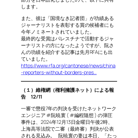
します。
また、彼は「国境なき記者団」が功績ある
ジャーナリストを表彰する賞の候補者にも
今年ノミネートされていました。
最終的な受賞はパレスチナで活動するジャ
ーナリストの方になったようですが、阮さ
んの功績を紹介する記事は先月RFAにも出
ていました。
https://www.rfa.org/cantonese/news/china
-reporters-without-borders-pres…
（１）維権網（権利擁護ネット）による報
告 12/11
一審で懲役7年の判決を受けたネットワーク
エンジニア #阮暁寰 ( #編程隨想 ) の弾圧
事件は、2024年12月13日金曜日午後2時、
上海高等法院で二審（最終審）判決が公表
される見込み。 阮暁寰の妻は本日、「たっ