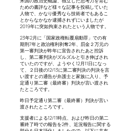
米国の政治史概論、独立した思考力を育む
ための書評など様々な記事を投稿していた
人物で、かなり優秀なら技術者でもあるこ
とからなかなか逮捕されずにいましたが
2019年に突如拘束されたという人物です。
23年2月に「国家政権転覆扇動罪」での有
期刑7年と政治権利剥奪2年、罰金２万元の
第一審判決が昨年に宣告されたあと控訴
し、第二審判決がズルズルと引き伸ばされ
ていたのですが、ようやく12月11日になっ
て、２日後の12/13に第二審判決の判決を言
い渡すとの通告が弁護士と家族に入り、予
定通り第二審（最終審）判決が言い渡され
たところです。
昨日予定通り第二審（最終審）判決が言い
渡されたところです。
支援者による12/11時点、および昨日の第二
審終了時での報告を2件、近況報告に関する
部分を日本語化しましたので、以下に共有