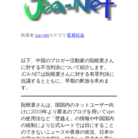
執筆者:
jca-net
カテゴリ:
監視社会
以下、中国のブロガー活動家の阮曉寰さん
に対する不当判決について紹介します。
JCA-NETは阮曉寰さんに対する有罪判決に
抗議するとともに、早期の釈放を求めま
す。
阮曉寰さんは、国国内のネットユーザー向
けに2009年より匿名のブログを用いてvpn
の使用法など「壁越え」の情報や中国国内
の統制により公式ルートでは目にすること
のできないニュースや香港の状況、日本や