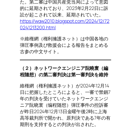
た。第二審は中国共産党当局によって意図
的に延期されており、2023年2月22日に訴
訟が起こされて以来、延期されていた。
https://wqw2010.blogspot.com/2024/12/72
0241213200.html
※維権網（権利擁護ネット）は中国各地の
弾圧事例及び救援会による報告をまとめる
古参の中文サイト。
（２）ネットワークエンジニア阮曉寰（編
程隨想）の第二審判決は第一審判決を維持
維権網（権利擁護ネット）が2024年12月14
日に把握したところによると、一審で禁錮7
年の判決を受けていたネットワークエンジ
ニア阮晓寰（编程随想）弾圧事件の控訴審
が昨日2024年12月13日金曜午後2時に上海
高等裁判所で開かれ、原判決である7年の有
期刑を支持するとの判決が出された。