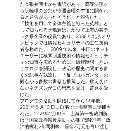
た今張弁護士から電話があり、高等法院か
ら阮暁環の公判が今週金曜の午後に開かれ
ると通告があったそうだ」と報告した。
「技術を用いて全体主義と戦った英雄」と
して知られる阮暁寰は、かつて上海の某テ
ック系企業の役員であり、2008 年北京オリ
ンピックでは情報セキュリティの主任技術
者を務めた。 2009 年以来、中国のネット
ユーザーに検閲回避技術や情報セキュリテ
ィの知識を広めるために「編程隨想」とい
うブログを開設し、政治や歴史に関する多
くの記事を執筆し、「反プロパガンダ」の
観点から多数の書籍も推薦した。数え切れ
ないネチズンがこの恩恵を受け、啓発を受
けた。
ブログでの活動を開始してから 12 年後、
2021 年 5 月 10 日に自宅で上海警察に逮捕さ
れた。2023年2月10日、上海第一審裁判所
は「国家政権転覆扇動」の罪で懲役7年、政
治的権利2年間剥奪、罰金2万元を言い渡し