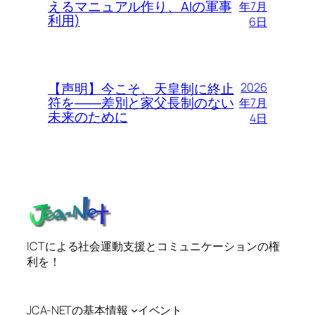
えるマニュアル作り、AIの軍事
年7月
利用)
6日
【声明】今こそ、天皇制に終止
2026
符を――差別と家父長制のない
年7月
未来のために
4日
ICTによる社会運動支援とコミュニケーションの権
利を！
JCA-NETの基本情報
イベント