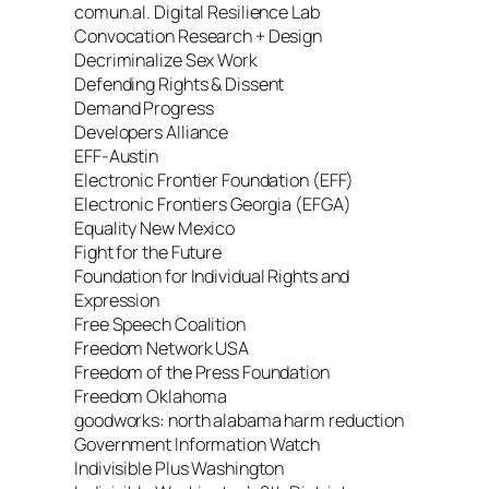
comun.al. Digital Resilience Lab
Convocation Research + Design
Decriminalize Sex Work
Defending Rights & Dissent
Demand Progress
Developers Alliance
EFF-Austin
Electronic Frontier Foundation (EFF)
Electronic Frontiers Georgia (EFGA)
Equality New Mexico
Fight for the Future
Foundation for Individual Rights and
Expression
Free Speech Coalition
Freedom Network USA
Freedom of the Press Foundation
Freedom Oklahoma
goodworks: north alabama harm reduction
Government Information Watch
Indivisible Plus Washington