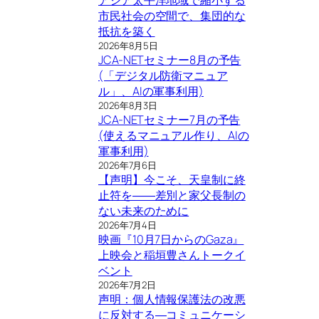
市民社会の空間で、集団的な
抵抗を築く
2026年8月5日
JCA-NETセミナー8月の予告
(「デジタル防衛マニュア
ル」、AIの軍事利用)
2026年8月3日
JCA-NETセミナー7月の予告
(使えるマニュアル作り、AIの
軍事利用)
2026年7月6日
【声明】今こそ、天皇制に終
止符を――差別と家父長制の
ない未来のために
2026年7月4日
映画『10月7日からのGaza』
上映会と稲垣豊さんトークイ
ベント
2026年7月2日
声明：個人情報保護法の改悪
に反対する―コミュニケーシ