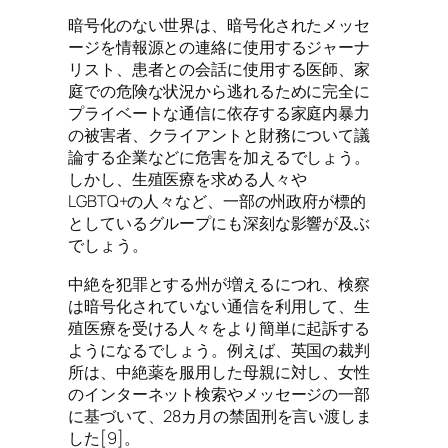
暗号化のない世界は、暗号化されたメッセ
ージを情報源との連絡に使用するジャーナ
リスト、患者との会話に使用する医師、家
庭での危険な状況から逃れるために完全に
プライベートな通信に依存する家庭内暴力
の被害者、クライアントと財務について議
論する企業などに危害を加えるでしょう。
しかし、生殖医療を求める人々や
LGBTQ+の人々など、一部の州政府が標的
としているグループにも深刻な影響が及ぶ
でしょう。
中絶を犯罪とする州が増えるにつれ、検察
は暗号化されていない通信を利用して、生
殖医療を受ける人々をより簡単に起訴する
ようになるでしょう。例えば、英国の裁判
所は、中絶薬を服用した母親に対し、女性
のインターネット検索やメッセージの一部
に基づいて、28カ月の禁固刑を言い渡しま
した[9]。