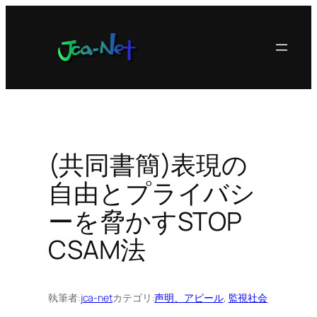
内
容
を
ス
キ
ッ
プ
(共同書簡)表現の
自由とプライバシ
ーを脅かすSTOP
CSAM法
執筆者:
jca-net
カテゴリ:
声明、アピール
, 
監視社会