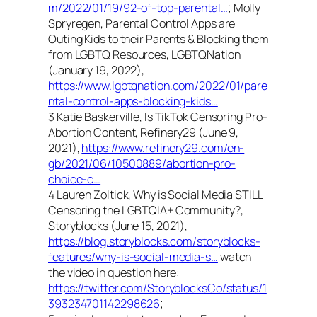
m/2022/01/19/92-of-top-parental…
; Molly
Spryregen, Parental Control Apps are
Outing Kids to their Parents & Blocking them
from LGBTQ Resources, LGBTQNation
(January 19, 2022),
https://www.lgbtqnation.com/2022/01/pare
ntal-control-apps-blocking-kids…
3 Katie Baskerville, Is TikTok Censoring Pro-
Abortion Content, Refinery29 (June 9,
2021),
https://www.refinery29.com/en-
gb/2021/06/10500889/abortion-pro-
choice-c…
4 Lauren Zoltick, Why is Social Media STILL
Censoring the LGBTQIA+ Community?,
Storyblocks (June 15, 2021),
https://blog.storyblocks.com/storyblocks-
features/why-is-social-media-s…
watch
the video in question here:
https://twitter.com/StoryblocksCo/status/1
393234701142298626
;