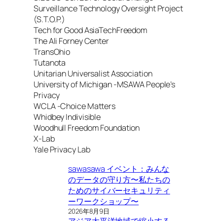
Surveillance Technology Oversight Project
(S.T.O.P.)
Tech for Good AsiaTechFreedom
The Ali Forney Center
TransOhio
Tutanota
Unitarian Universalist Association
University of Michigan -MSAWA People’s
Privacy
WCLA -Choice Matters
Whidbey Indivisible
Woodhull Freedom Foundation
X-Lab
Yale Privacy Lab
sawasawa イベント：みんな
のデータの守り方〜私たちの
ためのサイバーセキュリティ
ーワークショップ〜
2026年8月9日
アジア太平洋地域で縮小する