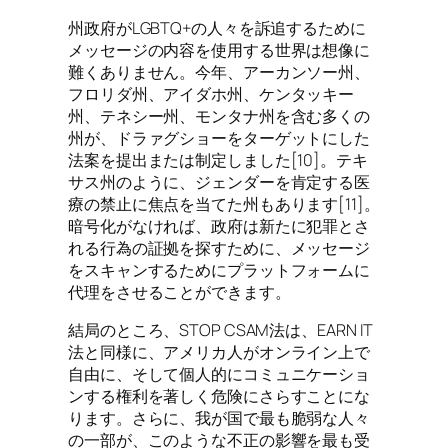
州政府がLGBTQ+の人々を訴追するために
メッセージの内容を使用する世界は想像に
難くありません。今年、アーカンソー州、
フロリダ州、アイダホ州、ケンタッキー
州、テネシー州、モンタナ州を含む多くの
州が、ドラァグショーをターゲットにした
法案を提出または制定しました[10]。テキ
サス州のように、ジェンダーを肯定する医
療の禁止に焦点を当てた州もあります[11]。
暗号化がなければ、政府は新たに犯罪とさ
れる行為の証拠を探すために、メッセージ
をスキャンするためにプラットフォームに
代理をさせることができます。
結局のところ、STOP CSAM法は、EARN IT
法と同様に、アメリカ人がオンライン上で
自由に、そして個人的にコミュニケーショ
ンする権利を著しく危険にさらすことにな
ります。さらに、我が国で最も脆弱な人々
の一部が、このような不正の影響を最も受