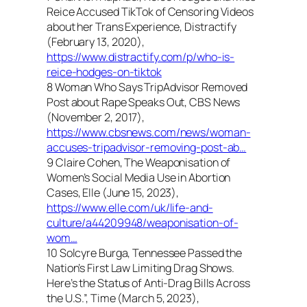
Reice Accused TikTok of Censoring Videos
about her Trans Experience, Distractify
(February 13, 2020),
https://www.distractify.com/p/who-is-
reice-hodges-on-tiktok
8 Woman Who Says TripAdvisor Removed
Post about Rape Speaks Out, CBS News
(November 2, 2017),
https://www.cbsnews.com/news/woman-
accuses-tripadvisor-removing-post-ab…
9 Claire Cohen, The Weaponisation of
Women’s Social Media Use in Abortion
Cases, Elle (June 15, 2023),
https://www.elle.com/uk/life-and-
culture/a44209948/weaponisation-of-
wom…
10 Solcyre Burga, Tennessee Passed the
Nation’s First Law Limiting Drag Shows.
Here’s the Status of Anti-Drag Bills Across
the U.S.”, Time (March 5, 2023),