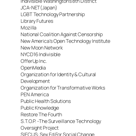
Indivisible Washington’s 8th District
JCA-NET(Japan)
LGBT Technology Partnership
Library Futures
Mozilla
National Coalition Against Censorship
New America’s Open Technology Institute
New Moon Network
NYCD16 Indivisible
OfferUp Inc.
OpenMedia
Organization for Identity & Cultural
Development
Organization for Transformative Works
PEN America
Public Health Solutions
Public Knowledge
Restore The Fourth
S.T.O.P. -The Surveillance Technology
Oversight Project
SIECUS: Sex Ed For Social Change