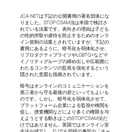
JCA-NETは下記の公開書簡の署名団体にな
りました。STOP CSAM法は米国で検討さ
れている法案です。表向きの理由は子ども
の性的搾取や虐待を防止するためのオンラ
イン規制の法案とされていますが、下記の
書簡にあるように、暗号化を弱体化させ、
リプロダクティブライツやLGBTQ+などマ
イノリティグループの締め出しや広範囲に
わたるコンテンツの監視を強化するという
隠された意図も指摘されています。
暗号はオンラインのコミュニケーションを
第三者から守る最後の砦といってもよいも
のです。しかし、暗号化を弱体化させて、
プラットフォーム企業による監視や検閲を
促し、捜査機関などにより多くの権限を与
えようとする動きはこのSTOP CSAM法だ
けではありません。英国ではオンライン安
全法が成立し、EUでも同様の趣旨の「チャ