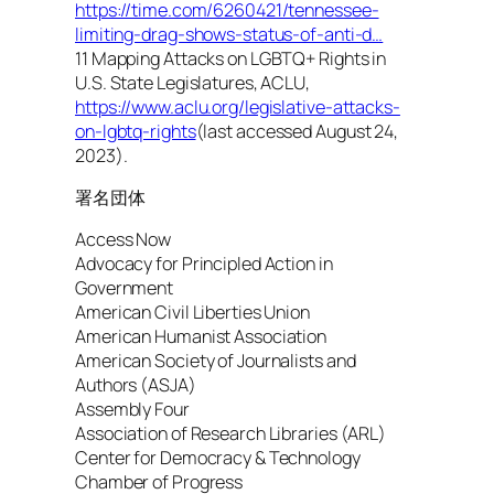
https://time.com/6260421/tennessee-
limiting-drag-shows-status-of-anti-d…
11 Mapping Attacks on LGBTQ+ Rights in
U.S. State Legislatures, ACLU,
https://www.aclu.org/legislative-attacks-
on-lgbtq-rights
(last accessed August 24,
2023).
署名団体
Access Now
Advocacy for Principled Action in
Government
American Civil Liberties Union
American Humanist Association
American Society of Journalists and
Authors (ASJA)
Assembly Four
Association of Research Libraries (ARL)
Center for Democracy & Technology
Chamber of Progress