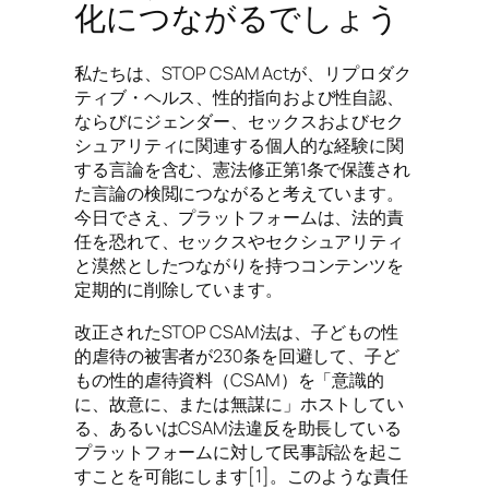
化につながるでしょう
私たちは、STOP CSAM Actが、リプロダク
ティブ・ヘルス、性的指向および性自認、
ならびにジェンダー、セックスおよびセク
シュアリティに関連する個人的な経験に関
する言論を含む、憲法修正第1条で保護され
た言論の検閲につながると考えています。
今日でさえ、プラットフォームは、法的責
任を恐れて、セックスやセクシュアリティ
と漠然としたつながりを持つコンテンツを
定期的に削除しています。
改正されたSTOP CSAM法は、子どもの性
的虐待の被害者が230条を回避して、子ど
もの性的虐待資料（CSAM）を「意識的
に、故意に、または無謀に」ホストしてい
る、あるいはCSAM法違反を助長している
プラットフォームに対して民事訴訟を起こ
すことを可能にします[1]。このような責任