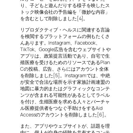
り、子どもと遊んだりする様子を映したス
トック映像会社の予告編を「微妙な内容」
を含むとして削除しました[4]。
リプロダクティブ・ヘルスに関連する言論
を検閲するプラットフォームの例もたくさ
んあります。Instagram、Facebook、
TikTok、Google広告を含むウェブサイトや
アプリは、政策提言活動であり、自宅で生
殖医療を受けるためのリソースであるPlan
Cの投稿、広告、さらにはアカウント全体
を削除しました[5]。Instagramでは、中絶
が安全で合法な場所を示す家族計画連盟の
地図に暴力的またはグラフィックなコンテ
ンツが含まれる可能性があるとしてラベル
を付け、生殖医療を求める人々とバーチャ
ル医療提供者をつなぐ手助けをするAid
Accessのアカウントを削除しました[6]。
また、アプリやウェブサイトが、話題を理
由に、個人が自身の経験を共有するコンテ