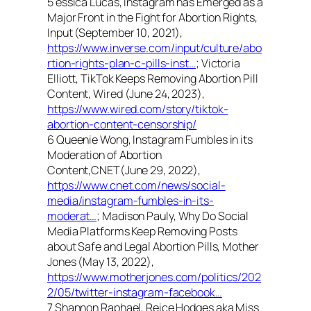
5 essica Lucas, Instagram has Emerged as a
Major Front in the Fight for Abortion Rights,
Input (September 10, 2021),
https://www.inverse.com/input/culture/abo
rtion-rights-plan-c-pills-inst…
; Victoria
Elliott, TikTok Keeps Removing Abortion Pill
Content, Wired (June 24, 2023),
https://www.wired.com/story/tiktok-
abortion-content-censorship/
6 Queenie Wong, Instagram Fumbles in its
Moderation of Abortion
Content,CNET(June 29, 2022),
https://www.cnet.com/news/social-
media/instagram-fumbles-in-its-
moderat…
; Madison Pauly, Why Do Social
Media Platforms Keep Removing Posts
about Safe and Legal Abortion Pills, Mother
Jones (May 13, 2022),
https://www.motherjones.com/politics/202
2/05/twitter-instagram-facebook…
7 Shannon Raphael, Reice Hodges aka Miss