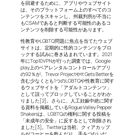
を回避するために、アプリやウェブサイト
は、そのプラットフォーム上のすべてのコ
ンテンツをスキャンし、州裁判所が不当に
もCSAMであると判断する可能性のあるコ
ンテンツを削除する可能性があります。
性教育やLGBTQ問題に焦点を当てたウェブ
サイトは、定期的に性的コンテンツをブロ
ックする試みに巻き込まれています。2021
年にTop10VPNが行った調査では、Google
play上のペアレンタルコントロールアプリ
の92％が、Trevor ProjectやIt Gets Betterを
含む少なくとも1つのLGBTQや性教育に関す
るウェブサイトを「アダルトコンテンツ」
として誤ってブロックしていることがわか
りました[2]。さらに、人工妊娠中絶に関す
る資料を掲載しているRogue Valley Pepper
Shakersは、LGBTQの権利に関する投稿を
「未成年の安全」に反するとして削除され
ました[3]。Twitterは当初、クィアカップ
ルがコーヒーを飲んだり、手をつないだ