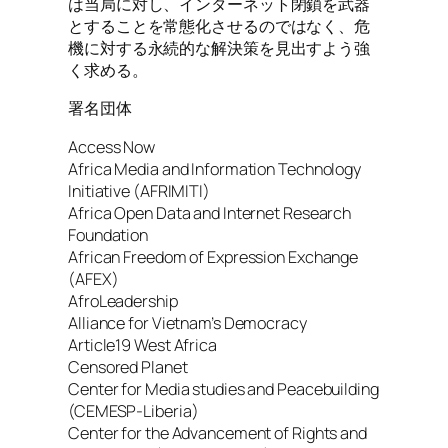
は当局に対し、インターネット閉鎖を武器
とすることを常態化させるのではなく、危
機に対する永続的な解決策を見出すよう強
く求める。
署名団体
Access Now
Africa Media and Information Technology
Initiative (AFRIMITI)
Africa Open Data and Internet Research
Foundation
African Freedom of Expression Exchange
(AFEX)
AfroLeadership
Alliance for Vietnam’s Democracy
Article19 West Africa
Censored Planet
Center for Media studies and Peacebuilding
(CEMESP-Liberia)
Center for the Advancement of Rights and