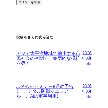
投稿をさらに読み込む
アジア太平洋地域で縮小する市
2026
民社会の空間で、集団的な抵抗
年8月
を築く
5日
JCA-NETセミナー8月の予告
2026
(「デジタル防衛マニュア
年8月
ル」、AIの軍事利用)
3日