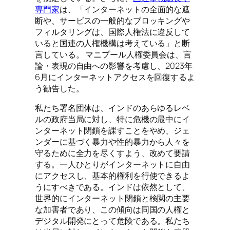
専門家
は、「インターネットの全面的な遮
断や、サービスの一般的なブロッキングや
フィルタリングは、国際人権法に違反して
いると国連の人権機構は考えている」と断
言している。 マニプール人権委員会は、言
論・表現の自由への影響を考慮し、2023年
6月にインターネットアクセスを回復するよ
う勧告した。
私たち署名団体は、インドのあらゆるレベ
ルの政府当局に対し、特に危機の最中にイ
ンターネット閉鎖を課すことをやめ、ジェ
ンダーに基づく暴力や性的暴力から人々を
守るために全力を尽くすよう、改めて要請
する。一人ひとりがインターネットに自由
にアクセスし、基本的権利を行使できるよ
うにすべきである。インドは依然として、
世界的にインターネット閉鎖と検閲の主要
な加害者であり、この傾向は同国の人権と
デジタル開発にとって危険である。私たち