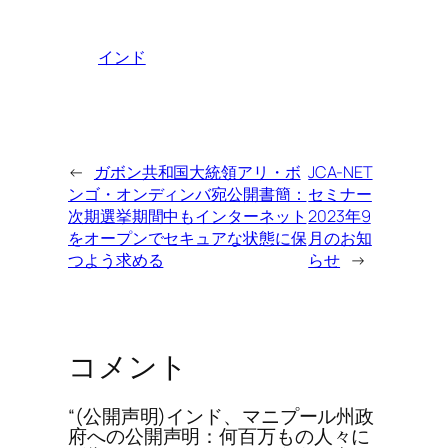
インド
←
ガボン共和国大統領アリ・ボ
JCA-NET
ンゴ・オンディンバ宛公開書簡：
セミナー
次期選挙期間中もインターネット
2023年9
をオープンでセキュアな状態に保
月のお知
つよう求める
らせ
→
コメント
“(公開声明)インド、マニプール州政
府への公開声明：何百万もの人々に