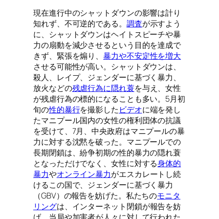
現在進行中のシャットダウンの影響は計り
知れず、不可逆的である。
調査
が示すよう
に、シャットダウンはヘイトスピーチや暴
力の扇動を減少させるという目的を達成で
きず、緊張を煽り、
暴力や不安定性を増大
させる可能性が高い。シャットダウンは、
殺人、レイプ、ジェンダーに基づく暴力、
放火などの
残虐行為に隠れ蓑
を与え、女性
が残虐行為の標的になることも多い。5月初
旬の
性的暴行
を撮影した
ビデオ
に端を発し
たマニプール国内の女性の権利団体の抗議
を受けて、7月、中央政府はマニプールの暴
力に対する沈黙を破った。マニプールでの
長期閉鎖は、紛争初期の性的暴力の隠れ蓑
となっただけでなく、女性に対する
身体的
暴力
や
オンライン暴力
がエスカレートし続
けるこの国で、ジェンダーに基づく暴力
（GBV）の報告を妨げた。私たちの
モニタ
リング
は、インターネット閉鎖が報告を妨
げ、当局や加害者が人々に対して行われた