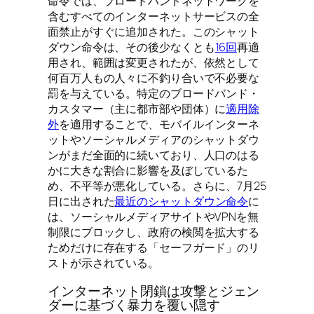
命令では、ブロードバンドネットワークを
含むすべてのインターネットサービスの全
面禁止がすぐに追加された。このシャット
ダウン命令は、その後少なくとも
16回
再適
用され、範囲は変更されたが、依然として
何百万人もの人々に不釣り合いで不必要な
罰を与えている。特定のブロードバンド・
カスタマー（主に都市部や団体）に
適用除
外
を適用することで、モバイルインターネ
ットやソーシャルメディアのシャットダウ
ンがまだ全面的に続いており、人口のはる
かに大きな割合に影響を及ぼしているた
め、不平等が悪化している。さらに、7月25
日に出された
最近のシャットダウン命令
に
は、ソーシャルメディアサイトやVPNを無
制限にブロックし、政府の検閲を拡大する
ためだけに存在する「セーフガード」のリ
ストが示されている。
インターネット閉鎖は攻撃とジェン
ダーに基づく暴力を覆い隠す