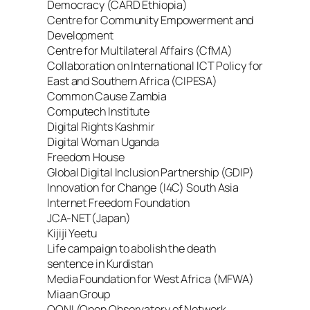
Democracy (CARD Ethiopia)
Centre for Community Empowerment and
Development
Centre for Multilateral Affairs (CfMA)
Collaboration on International ICT Policy for
East and Southern Africa (CIPESA)
Common Cause Zambia
Computech Institute
Digital Rights Kashmir
Digital Woman Uganda
Freedom House
Global Digital Inclusion Partnership (GDIP)
Innovation for Change (I4C) South Asia
Internet Freedom Foundation
JCA-NET(Japan)
Kijiji Yeetu
Life campaign to abolish the death
sentence in Kurdistan
Media Foundation for West Africa (MFWA)
Miaan Group
OONI (Open Observatory of Network