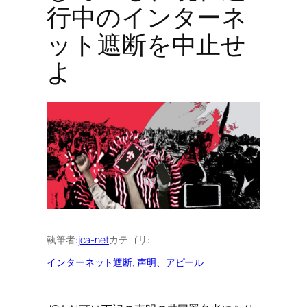
行中のインターネ
ット遮断を中止せ
よ
執筆者:
jca-net
カテゴリ:
インターネット遮断
, 
声明、アピール