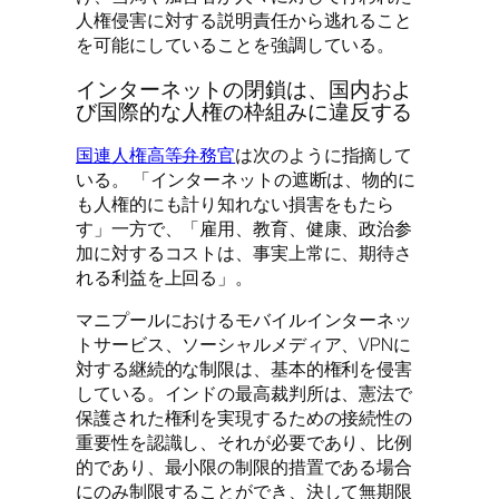
人権侵害に対する説明責任から逃れること
を可能にしていることを強調している。
インターネットの閉鎖は、国内およ
び国際的な人権の枠組みに違反する
国連人権高等弁務官
は次のように指摘して
いる。 「インターネットの遮断は、物的に
も人権的にも計り知れない損害をもたら
す」一方で、「雇用、教育、健康、政治参
加に対するコストは、事実上常に、期待さ
れる利益を上回る」。
マニプールにおけるモバイルインターネッ
トサービス、ソーシャルメディア、VPNに
対する継続的な制限は、基本的権利を侵害
している。インドの最高裁判所は、憲法で
保護された権利を実現するための接続性の
重要性を認識し、それが必要であり、比例
的であり、最小限の制限的措置である場合
にのみ制限することができ、決して無期限