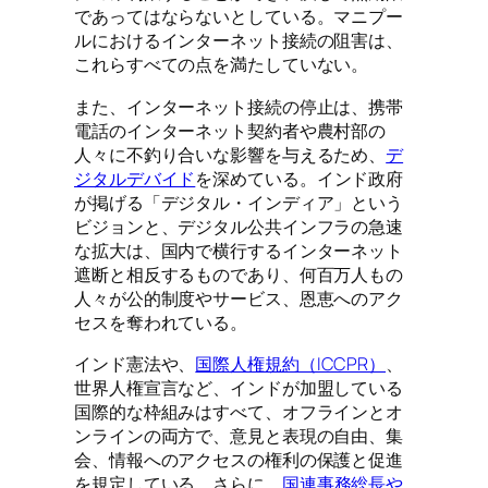
であってはならないとしている。マニプー
ルにおけるインターネット接続の阻害は、
これらすべての点を満たしていない。
また、インターネット接続の停止は、携帯
電話のインターネット契約者や農村部の
人々に不釣り合いな影響を与えるため、
デ
ジタルデバイド
を深めている。インド政府
が掲げる「デジタル・インディア」という
ビジョンと、デジタル公共インフラの急速
な拡大は、国内で横行するインターネット
遮断と相反するものであり、何百万人もの
人々が公的制度やサービス、恩恵へのアク
セスを奪われている。
インド憲法や、
国際人権規約（ICCPR）
、
世界人権宣言など、インドが加盟している
国際的な枠組みはすべて、オフラインとオ
ンラインの両方で、意見と表現の自由、集
会、情報へのアクセスの権利の保護と促進
を規定している。さらに、
国連事務総長や