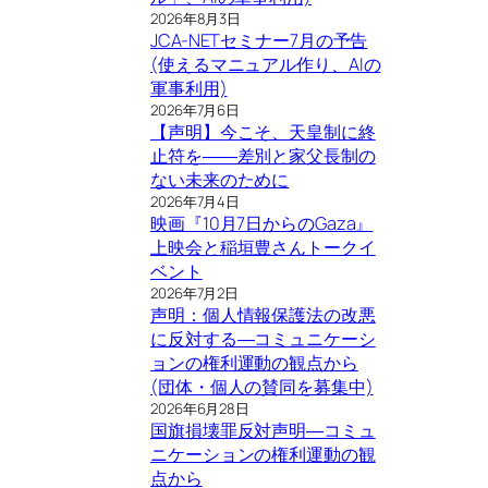
2026年8月3日
JCA-NETセミナー7月の予告
(使えるマニュアル作り、AIの
軍事利用)
2026年7月6日
【声明】今こそ、天皇制に終
止符を――差別と家父長制の
ない未来のために
2026年7月4日
映画『10月7日からのGaza』
上映会と稲垣豊さんトークイ
ベント
2026年7月2日
声明：個人情報保護法の改悪
に反対する―コミュニケーシ
ョンの権利運動の観点から
(団体・個人の賛同を募集中)
2026年6月28日
国旗損壊罪反対声明―コミュ
ニケーションの権利運動の観
点から