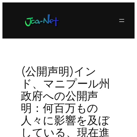
内
容
を
ス
キ
ッ
プ
(公開声明)イン
ド、マニプール州
政府への公開声
明：何百万もの
人々に影響を及ぼ
している、現在進