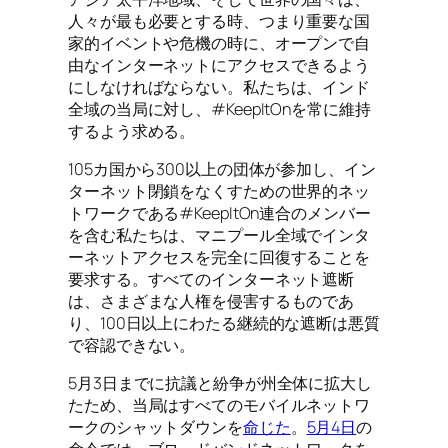
人々が最も必要とする時、つまり重要な国
家的イベントや危機の時に、オープンで自
由なインターネットにアクセスできるよう
にしなければならない。私たちは、インド
全域の当局に対し、#KeepItOnを常に維持
するよう求める。
105カ国から300以上の団体が参加し、イン
ターネット閉鎖をなくすための世界的ネッ
トワークである#KeepItOn連合のメンバー
を含む私たちは、マニプール全域でインタ
ーネットアクセスを完全に回復することを
要求する。すべてのインターネット遮断
は、さまざまな人権を侵害するものであ
り、100日以上にわたる継続的な遮断は悪質
で容認できない。
5月3日までに抗議と紛争が州全体に拡大し
たため、当局はすべてのモバイルネットワ
ークのシャットダウンを
命じた
。
5月4日
の