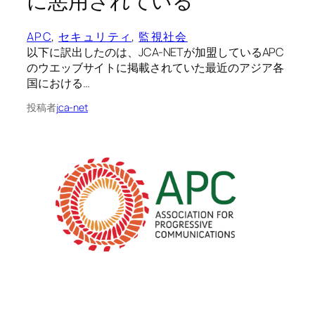
に悪用されている
APC
, 
セキュリティ
, 
監視社会
以下に訳出したのは、JCA-NETが加盟しているAPC
のウエッブサイトに掲載されていた最近のアジア各
国における…
投稿者
jca-net