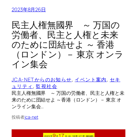
2023年8月26日
民主人権無國界 ～ 万国の
労働者、民主と人権と未来
のために団結せよ ～ 香港
（ロンドン）－ 東京 オンラ
イン集会
JCA-NETからのお知らせ
, 
イベント案内
, 
セキ
ュリティ
, 
監視社会
民主人権無國界 ～ 万国の労働者、民主と人権と未
来のために団結せよ ～香港（ロンドン）－ 東京 オ
ンライン集会…
投稿者
jca-net