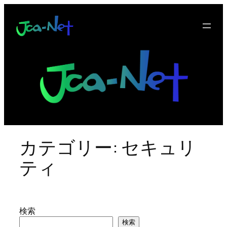
内
容
を
ス
キ
ッ
プ
カテゴリー:
セキュリ
ティ
検索
検索