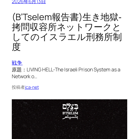
2026年6月13日
(B’Tselem報告書)生き地獄‐
拷問収容所ネットワークと
してのイスラエル刑務所制
度
戦争
原題：LIVING HELL-The Israeli Prison System as a
Network o…
投稿者
jca-net