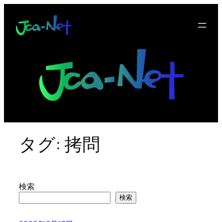
内
容
を
ス
キ
ッ
プ
タグ:
拷問
検索
検索