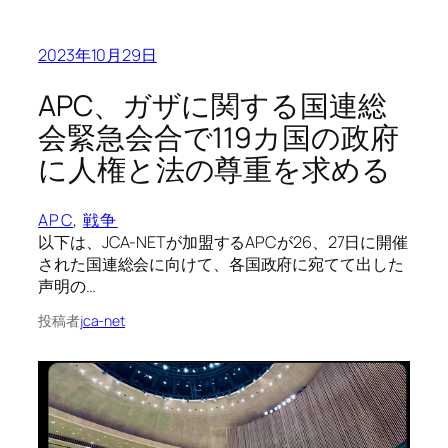
2023年10月29日
APC、ガザに関する国連総
会緊急会合で119カ国の政府
に人権と法の尊重を求める
APC
, 
戦争
以下は、JCA-NETが加盟するAPCが26、27日に開催
された国連総会に向けて、各国政府に宛てて出した
声明の…
投稿者
jca-net