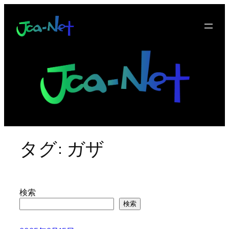
内
容
を
ス
キ
ッ
プ
タグ:
ガザ
検索
検索