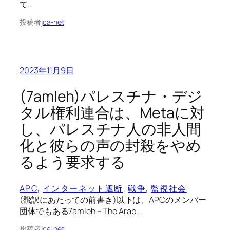
て…
投稿者
jca-net
2023年11月9日
(7amleh)パレスチナ・デジ
タル権利連合は、Metaに対
し、パレスチナ人の非人間
化と彼らの声の封殺をやめ
るよう要求する
APC
, 
インターネット遮断
, 
戦争
, 
監視社会
(飜訳にあたっての前書き)以下は、APCのメンバー
団体でもある7amleh – The Arab …
投稿者
jca-net