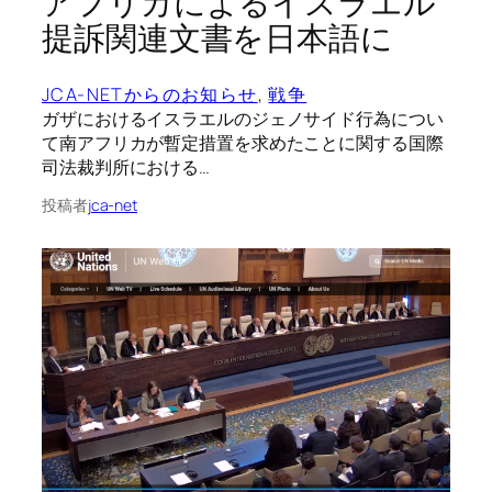
アフリカによるイスラエル
提訴関連文書を日本語に
JCA-NETからのお知らせ
, 
戦争
ガザにおけるイスラエルのジェノサイド行為につい
て南アフリカが暫定措置を求めたことに関する国際
司法裁判所における…
投稿者
jca-net