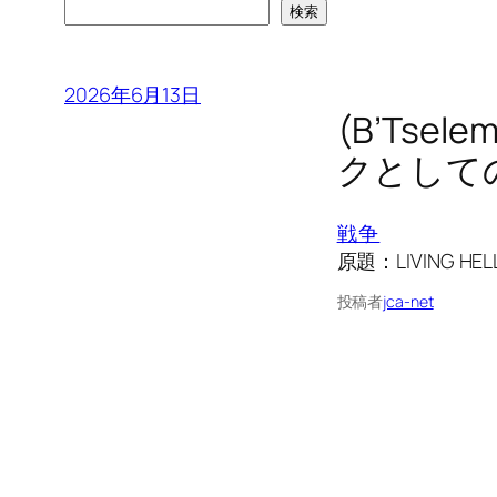
検索
2026年6月13日
(B’Ts
クとして
戦争
原題：LIVING HELL-T
投稿者
jca-net