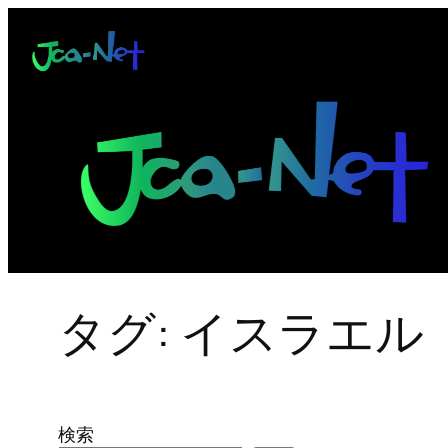
内
容
を
ス
キ
ッ
プ
タグ:
イスラエル
検索