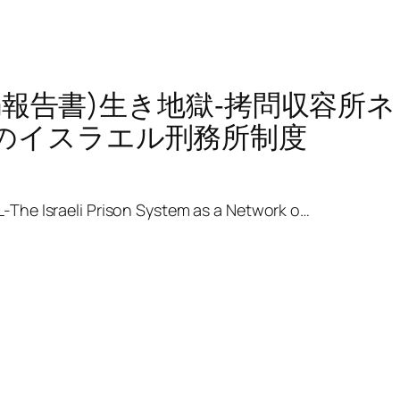
elem報告書)生き地獄‐拷問収容所
のイスラエル刑務所制度
he Israeli Prison System as a Network o…