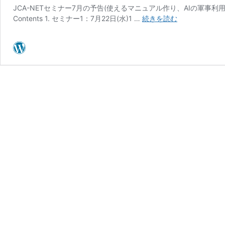
JCA-NETセミナー7月の予告(使えるマニュアル作り、AIの軍事利用) 
JCA-
Contents 1. セミナー1：7月22日(水)1 …
続きを読む
NET
セ
ミ
ナ
ー
7
月
の
予
告
(使
え
る
マ
ニ
ュ
ア
ル
作