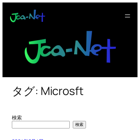
内
容
を
ス
キ
ッ
プ
タグ:
Microsft
検索
検索