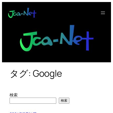
内
容
を
ス
キ
ッ
プ
タグ:
Google
検索
検索