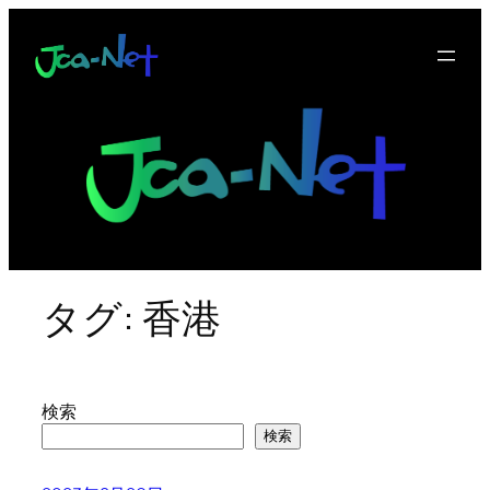
内
容
を
ス
キ
ッ
プ
タグ:
香港
検索
検索