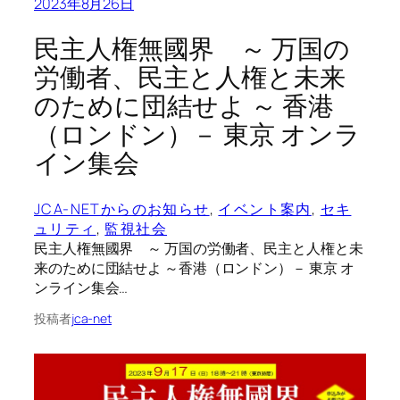
2023年8月26日
民主人権無國界 ～ 万国の
労働者、民主と人権と未来
のために団結せよ ～ 香港
（ロンドン）－ 東京 オンラ
イン集会
JCA-NETからのお知らせ
, 
イベント案内
, 
セキ
ュリティ
, 
監視社会
民主人権無國界 ～ 万国の労働者、民主と人権と未
来のために団結せよ ～香港（ロンドン）－ 東京 オ
ンライン集会…
投稿者
jca-net