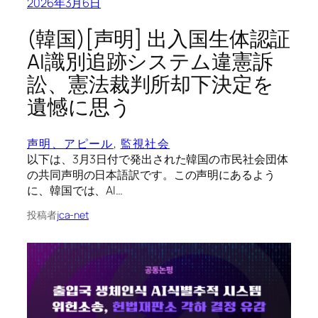
2026年3月6日
(韓国)[声明] 出入国生体認証
AI識別追跡システム違憲訴
訟、憲法裁判所却下決定を
遺憾に思う
声明、アピール
, 
監視社会
以下は、3月3日付で発出された韓国の市民社会団体
の共同声明の日本語訳です。この声明にあるよう
に、韓国では、AI…
投稿者
jca-net