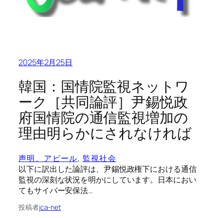
2025年2月25日
韓国：国情院監視ネットワ
ーク［共同論評］尹錫悦政
府国情院の通信監視増加の
理由明らかにされなければ
声明、アピール
, 
監視社会
以下に訳出した論評は、尹錫悦政権下における通信
監視の深刻な状況を明かにしています。日本におい
てもサイバー安保法…
投稿者
jca-net