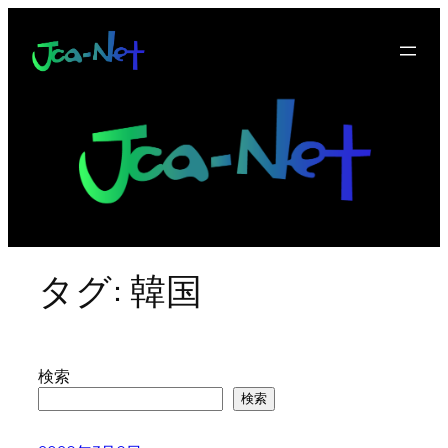
内
容
を
ス
キ
ッ
プ
タグ:
韓国
検索
検索