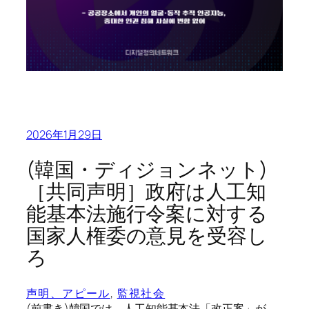
2026年1月29日
(韓国・ディジョンネット)
［共同声明］政府は人工知
能基本法施行令案に対する
国家人権委の意見を受容し
ろ
声明、アピール
, 
監視社会
(前書き)韓国では、人工知能基本法「改正案」が