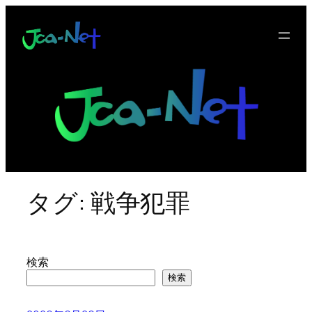
内
容
を
ス
キ
ッ
プ
タグ:
戦争犯罪
検索
検索