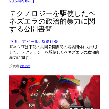
2024年9月4日
テクノロジーを駆使したベ
ネズエラの政治的暴力に関
する公開書簡
声明、アピール
, 
監視社会
JCA-NETは下記の共同公開書簡の署名団体になりま
した。 テクノロジーを駆使したベネズエラの政治的
暴力に関す…
投稿者
jca-net