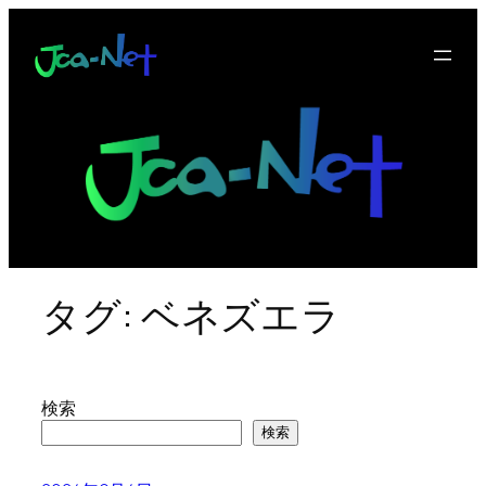
内
容
を
ス
キ
ッ
プ
タグ:
ベネズエラ
検索
検索