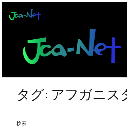
内
容
を
ス
キ
ッ
プ
タグ:
アフガニス
検索