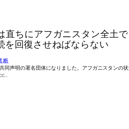
は直ちにアフガニスタン全土で
続を回復させねばならない
遮断
下記の共同声明の署名団体になりました。アフガニスタンの
c…