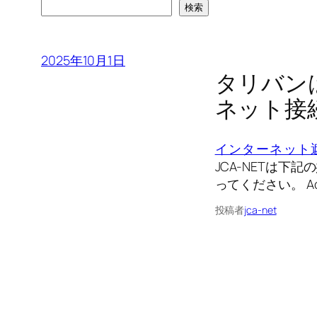
検索
2025年10月1日
タリバン
ネット接
インターネット
JCA-NETは
ってください。 Ac
投稿者
jca-net