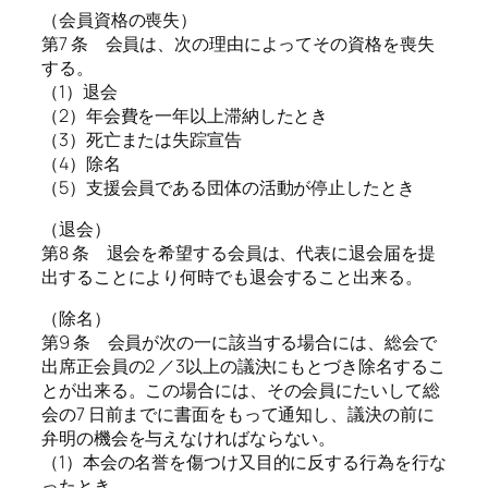
（会員資格の喪失）
第7 条 会員は、次の理由によってその資格を喪失
する。
（1）退会
（2）年会費を一年以上滞納したとき
（3）死亡または失踪宣告
（4）除名
（5）支援会員である団体の活動が停止したとき
（退会）
第8 条 退会を希望する会員は、代表に退会届を提
出することにより何時でも退会すること出来る。
（除名）
第9 条 会員が次の一に該当する場合には、総会で
出席正会員の2 ／3以上の議決にもとづき除名するこ
とが出来る。この場合には、その会員にたいして総
会の7 日前までに書面をもって通知し、議決の前に
弁明の機会を与えなければならない。
（1）本会の名誉を傷つけ又目的に反する行為を行な
ったとき。