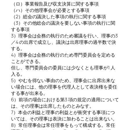
（ロ）事業報告及び収支決算に関する事項
（ハ）その他理事会が必要とする事項
（2）総会の議決した事項の執行に関する事項
（3）その他総会の議決を要しない事項の執行に関
する事項
3）理事会は会務の執行のため審議を行い、理事の3
／4 の出席で成立し、議決は出席理事の過半数で決
する。
4）理事会は会務の執行のため専門委員会を定める
ことができる。
但し、専門委員会の委員には少なくとも理事が1 人
入る。
5）やむを得ない事由のため、理事会に出席出来な
い場合には、他の理事を代理人として表決権を委任
する事が出来る。
6）前項の場合における第3 項の規定の適用について
は、その理事は出席したものとみなす。
7）本会の利益と理事の利益とが衝突する事項につ
いては、その理事は表決に加わることは出来ない。
8）常任理事会は常任理事をもって構成する。常任