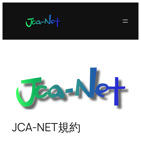
内
容
を
ス
キ
ッ
プ
JCA-NET規約