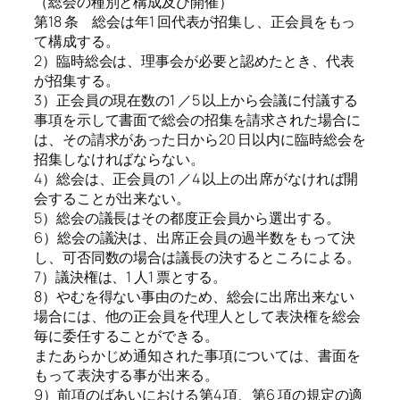
（総会の種別と構成及び開催）
第18 条 総会は年1 回代表が招集し、正会員をもっ
て構成する。
2）臨時総会は、理事会が必要と認めたとき、代表
が招集する。
3）正会員の現在数の1 ／5 以上から会議に付議する
事項を示して書面で総会の招集を請求された場合に
は、その請求があった日から20 日以内に臨時総会を
招集しなければならない。
4）総会は、正会員の1 ／4 以上の出席がなければ開
会することが出来ない。
5）総会の議長はその都度正会員から選出する。
6）総会の議決は、出席正会員の過半数をもって決
し、可否同数の場合は議長の決するところによる。
7）議決権は、1 人1 票とする。
8）やむを得ない事由のため、総会に出席出来ない
場合には、他の正会員を代理人として表決権を総会
毎に委任することができる。
またあらかじめ通知された事項については、書面を
もって表決する事が出来る。
9）前項のばあいにおける第4 項、第6 項の規定の適