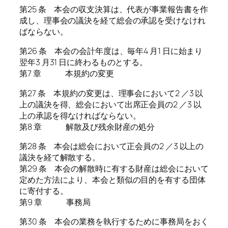
第25 条 本会の収支決算は、代表が事業報告書を作
成し、理事会の議決を経て総会の承認を受けなけれ
ばならない。
第26 条 本会の会計年度は、毎年4 月1 日に始まり
翌年3 月31 日に終わるものとする。
第7 章 本規約の変更
第27 条 本規約の変更は、理事会において2 ／3 以
上の議決を得、総会において出席正会員の2 ／3 以
上の承認を得なければならない。
第8 章 解散及び残余財産の処分
第28 条 本会は総会において正会員の2 ／3 以上の
議決を経て解散する。
第29 条 本会の解散時に有する財産は総会において
定めた方法により、本会と類似の目的を有する団体
に寄付する。
第9 章 事務局
第30 条 本会の業務を執行するために事務局をおく