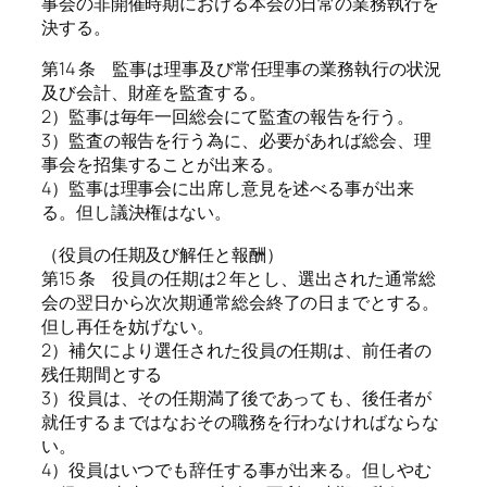
事会の非開催時期における本会の日常の業務執行を
決する。
第14 条 監事は理事及び常任理事の業務執行の状況
及び会計、財産を監査する。
2）監事は毎年一回総会にて監査の報告を行う。
3）監査の報告を行う為に、必要があれば総会、理
事会を招集することが出来る。
4）監事は理事会に出席し意見を述べる事が出来
る。但し議決権はない。
（役員の任期及び解任と報酬）
第15 条 役員の任期は2 年とし、選出された通常総
会の翌日から次次期通常総会終了の日までとする。
但し再任を妨げない。
2）補欠により選任された役員の任期は、前任者の
残任期間とする
3）役員は、その任期満了後であっても、後任者が
就任するまではなおその職務を行わなければならな
い。
4）役員はいつでも辞任する事が出来る。但しやむ