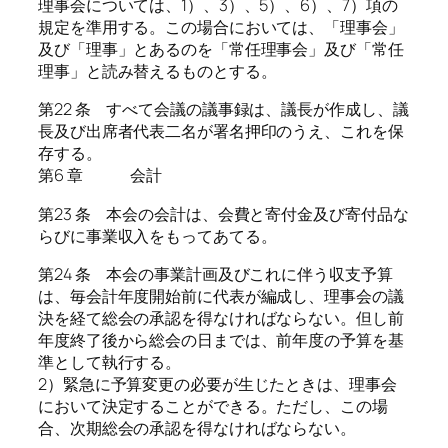
理事会については、1）、3）、5）、6）、7）項の
規定を準用する。この場合においては、「理事会」
及び「理事」とあるのを「常任理事会」及び「常任
理事」と読み替えるものとする。
第22 条 すべて会議の議事録は、議長が作成し、議
長及び出席者代表二名が署名押印のうえ、これを保
存する。
第6 章 会計
第23 条 本会の会計は、会費と寄付金及び寄付品な
らびに事業収入をもってあてる。
第24 条 本会の事業計画及びこれに伴う収支予算
は、毎会計年度開始前に代表が編成し、理事会の議
決を経て総会の承認を得なければならない。但し前
年度終了後から総会の日までは、前年度の予算を基
準として執行する。
2）緊急に予算変更の必要が生じたときは、理事会
において決定することができる。ただし、この場
合、次期総会の承認を得なければならない。