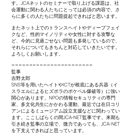
す。JCAネットのセミナーで取り上げる課題は、社
会運動に関わる人たちにとっては必須の内容で、さ
らに多くの人たちに問題提起できればと思います。
またネット上でのトランスヘイトやディープフェイ
クなど、性的マイノリティや女性に対する攻撃な
ど、今的に見過ごせない問題も多発しているので、
それらについてもきちんと対応していきたいです。
よろしくお願いします。
=======================
監事
吉野太郎
SNS等を用いたヘイトやICTが根底にある兵器（イ
スラエルによるヒズボラのポケベル爆破等）に強い
関心があります。NPOの情報セキュリティの専門
家、多文化共生にかかわる運動、最近では在日コリ
アンによるミュージアム設立支援などに関わってい
ます。ここしばらくの間JCA-NET監事です。来期も
引き続き監事の立場で、微力であっても、JCA-NET
を下支えできればと思っています。