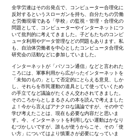
全学労連はその出発点で、コンピューター合理化に
反対するというスローガンを持ち、自分たちの労働
と労働現場である「学校」の監視・管理・合理化の
問題として、コンピューターやインターネットにつ
いて批判的に考えてきました。子どもたちのコンピ
ュータ利用やデータ管理などの問題もあります。私
も、自治体労働者を中心としたコンピュータ合理化
研究会の活動などに参加していました。
インターネットが「パソコン通信」などと言われた
ころには、軍事利用から広がったインターネットを
「未知のもの」として否定的にとらえる意見、しか
し、それらを市民運動の道具として使っていくため
の手立てなど議論がたくさん交わされてきました。
そのころからとしまるさんの本を読んで考えました
よ！今から言えばアナクロな議論ですが、その中で
学び考えたことは、現在も必要な内容だと思いま
す。今、インターネットを利用しない運動はかなり
むづかしいですが、誰もが使うからこそ、その「使
い方」についてはより慎重さが必要になっていま