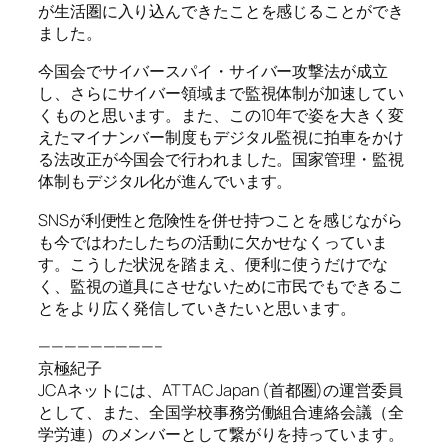
が生活圏に入り込んできたことを感じることができ
ました。
今国会でサイバースパイ・サイバー攻撃法が成立
し、さらにサイバー領域まで監視体制が加速してい
くものと思います。また、この10年で姿を大きく変
えたマイナンバー制度もデジタル監視に拍車をかけ
る法改正が今国会で行われました。国家管理・監視
体制もデジタル化が進んでいます。
SNSが利便性と危険性を併せ持つことを感じながら
も今ではわたしたちの活動に欠かせなくっていま
す。こうした状況を踏まえ、便利に使うだけでな
く、監視の道具にさせないために市民でもできるこ
とをより広く発信していきたいと思います。
—————————–
京極紀子
JCAネットには、ATTAC Japan (首都圏)の運営委員
として、また、全国学校事務労働組合連絡会議（全
学労連）のメンバーとして繋がりを持っています。