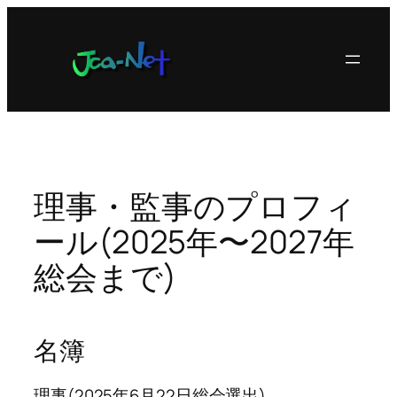
内
容
を
ス
キ
ッ
プ
理事・監事のプロフィ
ール(2025年〜2027年
総会まで)
名簿
理事(2025年6月22日総会選出)