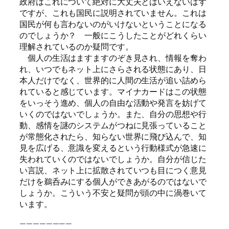
政府はこれについて絶対に大丈夫とはいえないはず
ですが、これも国民に説明されていません。これは
国民が何も言わないのがいけないということになる
のでしょうか？ 一般にこうしたことがどれくらい
理解されているのか疑問です。
個人の生活はますますのぞき見され、情報を奪わ
れ、いつでもネット上にさらされる状態にあり、日
本人だけでなく、世界的に人間の生活が追い詰めら
れていると感じています。マイナカードはこの状態
をいっそう進め、個人の自由な活動や発言を妨げて
いくのではないでしょうか。また、自分の思想や行
動、感情を謎のシステムがつねに見張っていること
が常態化されたら、知らない世界に飛び込んで、知
見を広げる、意識を変えるという行動様式が急速に
失われていくのではないでしょうか。自分が信じた
い言説、ネット上に拡散されていつも目につく意見
だけを鵜呑みにする個人ができあがるのではないで
しょうか。こういう不安と疑問が頭の中に渦巻いて
います。
————————