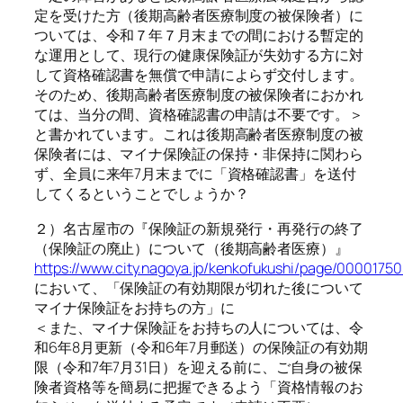
定を受けた方（後期高齢者医療制度の被保険者）に
ついては、令和７年７月末までの間における暫定的
な運用として、現行の健康保険証が失効する方に対
して資格確認書を無償で申請によらず交付します。
そのため、後期高齢者医療制度の被保険者におかれ
ては、当分の間、資格確認書の申請は不要です。＞
と書かれています。これは後期高齢者医療制度の被
保険者には、マイナ保険証の保持・非保持に関わら
ず、全員に来年7月末までに「資格確認書」を送付
してくるということでしょうか？
２）名古屋市の『保険証の新規発行・再発行の終了
（保険証の廃止）について（後期高齢者医療）』
https://www.city.nagoya.jp/kenkofukushi/page/00001750
において、「保険証の有効期限が切れた後について
マイナ保険証をお持ちの方」に
＜また、マイナ保険証をお持ちの人については、令
和6年8月更新（令和6年7月郵送）の保険証の有効期
限（令和7年7月31日）を迎える前に、ご自身の被保
険者資格等を簡易に把握できるよう「資格情報のお