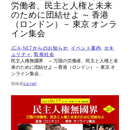
労働者、民主と人権と未来
のために団結せよ ～ 香港
（ロンドン）－ 東京 オンラ
イン集会
JCA-NETからのお知らせ
, 
イベント案内
, 
セキ
ュリティ
, 
監視社会
民主人権無國界 ～ 万国の労働者、民主と人権と未
来のために団結せよ ～香港（ロンドン）－ 東京 オ
ンライン集会…
投稿者
jca-net