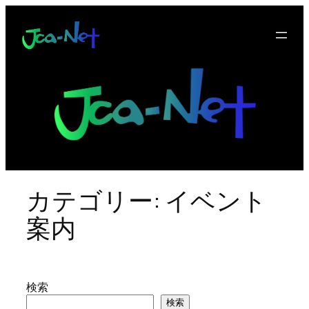
内
容
を
ス
キ
ッ
プ
カテゴリー:
イベント
案内
検索
検索