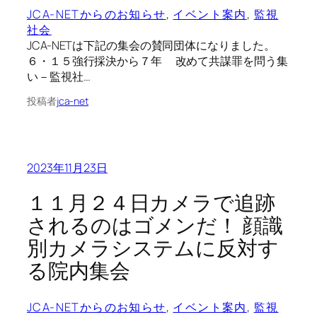
JCA-NETからのお知らせ
, 
イベント案内
, 
監視
社会
JCA-NETは下記の集会の賛同団体になりました。
６・１５強行採決から７年 改めて共謀罪を問う集
い－監視社…
投稿者
jca-net
2023年11月23日
１１月２４日カメラで追跡
されるのはゴメンだ！ 顔識
別カメラシステムに反対す
る院内集会
JCA-NETからのお知らせ
, 
イベント案内
, 
監視