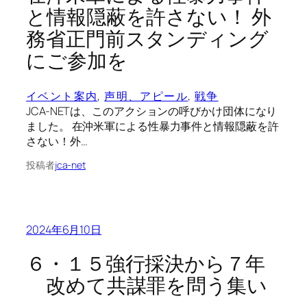
と情報隠蔽を許さない！ 外
務省正門前スタンディング
にご参加を
イベント案内
, 
声明、アピール
, 
戦争
JCA-NETは、このアクションの呼びかけ団体になり
ました。 在沖米軍による性暴力事件と情報隠蔽を許
さない！外…
投稿者
jca-net
2024年6月10日
６・１５強行採決から７年
改めて共謀罪を問う集い