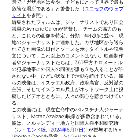
階で「ガザ地区は今や、子どもにとって世界で最も
危険な場所である」と警告した（
ユニセフのウェブ
サイト
を参照）。
編集されたフィルムは、ジャーナリストであり国会
議員のAymeric Caronが監督し、チームの協力のも
と、これらの画像を特定、分類、年代順に並べ、現
地のジャーナリストに連絡した。ガザ地区から送ら
れてきた画像の日付とソースを示すタイトルや説明
文について、これ以上のコメントはない。映画制作
者やジャーナリストたちは、360平方キロメートル
の犯罪地帯に外国人の同僚が誰も立ち入ることが許
されない中、ひどい状況下で活動を続けている。彼
らの映像は、イスラエル政府、政府高官、反対派の
主張、そしてイスラエル兵士がネットワーク上に投
稿したビデオとともに、人々の関心を惹きつけてい
る。
この映画には、現在亡命中のパレスチナ人ジャーナ
リスト、Motaz Azaizaの映像が多数含まれている。
彼は、ノルマンディー地方と国際人権平和研究所
（
ル・モンド紙、2024年6月17日
）が授与するPrix
Liberté à Caenを受賞したばかりである。