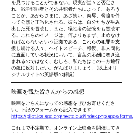
を見つけることができない。現実が堂々と否定さ
れ、戦争犯罪者とその共犯者たちによって、あろう
ことか、あからさまに、あざ笑い、侮辱、脅迫を伴
って公然と正当化される。彼らは、自分たちが生み
出した死を冒涜し、また、犠牲者の記憶をも冒涜す
る。これらのイメージは、何よりもまず、止めなけ
ればならないという証拠である。これらの犯罪を支
援し続ける人々、ヘイトスピーチ、報復、非人間化
に直面している状況において、言葉の応酬に巻き込
まれるのではなく、むしろ、私たちはこの一方通行
の鏡に反対したい。がんばりましょう。(以上オリ
ジナルサイトの英語版の解説)
映画を観た皆さんからの感想
映画をごらんになっての感想をぜひお寄せくださ
い。下記のフォームから記入できます。
https://pilot.jca.apc.org/nextcloud/index.php/apps/for
これまで不定期で、オンライン上映会を開催してき