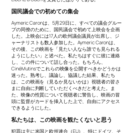
国民議会での初めての集会
Aymeric Caronは、5月29日に、すべての議会グルー
プの同僚のために、国民議会で初めて上映会を企画
した。上映会には17人の欧州議会議員が出席し、ジ
ャーナリストも数人参加した。Aymeric Caronは、
その後、この映画を「見たい人なら誰でも見られる
ようにしたい」と述べた。私たちはすぐに彼に連絡
し、この件について話し合った。もちろん、
CinéMutinsでこれらの映像を公開すべきかどうかは
迷った。熟考し、議論し、協議した結果、私たち
は、この映画を（見るか見ないかは）視聴者の皆さ
まに自由に判断していただくべきだと考えた。ま
た、映像の性質について視聴者に警告し、映画の冒
頭に監督がカードを挿入した上で、自由にアクセス
できるようにした。
私たちは、この映画を観たくないと思う
犯罪は主に米国と欧州連合（EU）、特にドイツ、そ