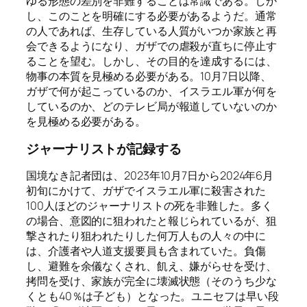
ゆる形態の差別を非難することは常識である。しか
し、このことを明確にする必要があるようだ。通常
の人であれば、生存している人質がいつか家族と再
会できるようになり、ガザでの虐殺が直ちに停止す
ることを望む。しかし、その目的を達成するには、
物事の本質を見極める必要がある。10月7日以降、
ガザで何が起こっているのか、イスラエル軍が何を
しているのか、どのテレビ局が報道していないのか
を見極める必要がある。
ジャーナリストが記録する
国境なき記者団は、2023年10月7日から2024年6月
初旬にかけて、ガザでイスラエル軍に殺害された
100人ほどのジャーナリストの死を非難した。多く
の場合、意図的に狙われたと報じられているが、狙
撃されたり狙われたりした何万人もの人々の中に
は、介護者や人道支援要員も含まれていた。負傷
し、避難を余儀なくされ、飢え、嫌がらせを受け、
拷問を受け、家族が完全に壊滅状態（そのうち少な
くとも40％は子ども）となった。ユニセフは早い段