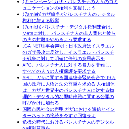
(キャンペーン)ガザ・パレスチナの人々のコミ
ュニケーションの権利を支援しよう
(7amleh)ガザ紛争がパレスチナ人のデジタル
権利に与える影響
(7amleh)パレスチナ・デジタル権利連合は、
Metaに対し、パレスチナ人の非人間化と彼ら
の声の封殺をやめるよう要求する
JCA-NET理事会声明：日本政府はイスラエル
のガザ侵攻に反対し、イスラエル・パレスチ
ナ戦争に対して明確に停戦の意思表示を
APC、パレスチナ人に対する暴力を非難し、
すべての人々の人権保護を要求する
APC、ガザに関する国連総会緊急会合で119カ
国の政府に人権と法の尊重を求める
人権団体
は、ガザと世界中のパレスチナ人に対する物
理的・デジタル的な即時停戦に関する公開の
呼びかけに加わる
国際市民社会の声明 ガザにおける通信とイン
ターネットの接続を今すぐ回復せよ
危機の時代におけるパレスチナ人のデジタル
の権利尊重を