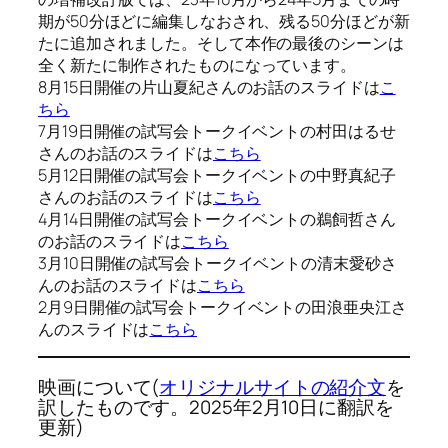
期が50分ほどに編集しなおされ、残る50分ほどが新
たに追加されました。そして本作の最後のシーンは
全く新たに制作されたものになっています。
8月15日開催の片山夏紀さんのお話のスライドは
こ
ちら
7月19日開催の試写会トークイベントの村田はるせ
さんのお話のスライドは
こちら
5月12日開催の試写会トークイベントの中野真紀子
さんのお話のスライドは
こちら
4月14日開催の試写会トークイベントの鵜飼哲さん
のお話のスライドは
こちら
3月10日開催の試写会トークイベントの清末愛砂さ
んのお話のスライドは
こちら
2月9日開催の試写会トークイベントの田浪亜央江さ
んのスライドは
こちら
映画について(
オリジナルサイトの紹介文
を
訳したものです。2025年2月10日に翻訳を
更新)