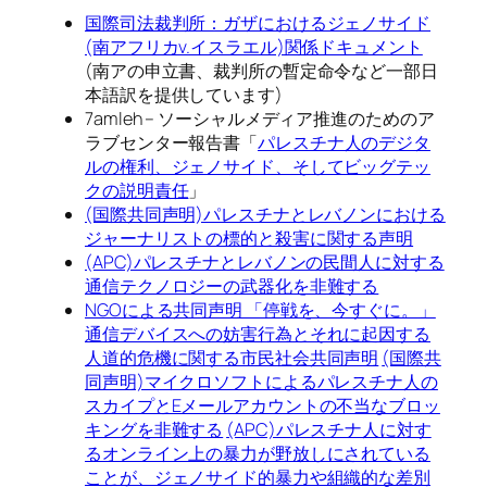
国際司法裁判所：ガザにおけるジェノサイド
(南アフリカv.イスラエル)関係ドキュメント
(南アの申立書、裁判所の暫定命令など一部日
本語訳を提供しています)
7amleh – ソーシャルメディア推進のためのア
ラブセンター報告書「
パレスチナ人のデジタ
ルの権利、ジェノサイド、そしてビッグテッ
クの説明責任
」
(国際共同声明)パレスチナとレバノンにおける
ジャーナリストの標的と殺害に関する声明
(APC)パレスチナとレバノンの民間人に対する
通信テクノロジーの武器化を非難する
NGOによる共同声明 「停戦を、今すぐに。」
通信デバイスへの妨害行為とそれに起因する
人道的危機に関する市民社会共同声明
(国際共
同声明)マイクロソフトによるパレスチナ人の
スカイプとEメールアカウントの不当なブロッ
キングを非難する
(APC)パレスチナ人に対す
るオンライン上の暴力が野放しにされている
ことが、ジェノサイド的暴力や組織的な差別