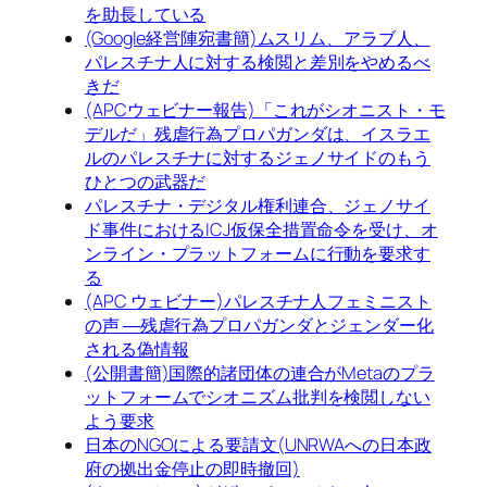
を助長している
(Google経営陣宛書簡)ムスリム、アラブ人、
パレスチナ人に対する検閲と差別をやめるべ
きだ
(APCウェビナー報告)「これがシオニスト・モ
デルだ」残虐行為プロパガンダは、イスラエ
ルのパレスチナに対するジェノサイドのもう
ひとつの武器だ
パレスチナ・デジタル権利連合、ジェノサイ
ド事件におけるICJ仮保全措置命令を受け、オ
ンライン・プラットフォームに行動を要求す
る
(APC ウェビナー)パレスチナ人フェミニスト
の声 ―残虐行為プロパガンダとジェンダー化
される偽情報
(公開書簡)国際的諸団体の連合がMetaのプラ
ットフォームでシオニズム批判を検閲しない
よう要求
日本のNGOによる要請文(UNRWAへの日本政
府の拠出金停止の即時撤回)