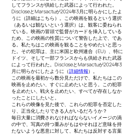
してフランスが供給した武器によって行われた。
DiscloseとMarsactuが2024年3月に明らかにしたよ
うに（詳細はこちら）。この映画を観るという選択
（あるいは観ないという選択）は、観客に委ねられ
ている。映画の冒頭で監督がカードを挿入している
ため、この映画の性質について警告した上で、であ
る。私たちはこの映画を観ることをやめたいと思っ
た。その犯罪は、主に米国と欧州連合（EU）、特に
ドイツ、そして一部フランスからも供給された武器
によって行われた。DiscloseとMarsactuが2024年3
月に明らかにしたように（
詳細情報
）。
この映画を最初から数分見ただけで、私たちはこの
映画を止めたい、すぐに止めたいと思う。この犯罪
を止めたい、戦火を止めたい、すべてが存在しなか
ったことにしたいと。
これらの映像を見た後で、これらの犯罪を否定した
り、正当化したりできる人がいるだろうか？
毎日大量に消費されなければならないイメージの渦
の中で、写真の持つ重みがもはやそれほど意味を持
たないような悪意に対して、私たちは反対する言葉