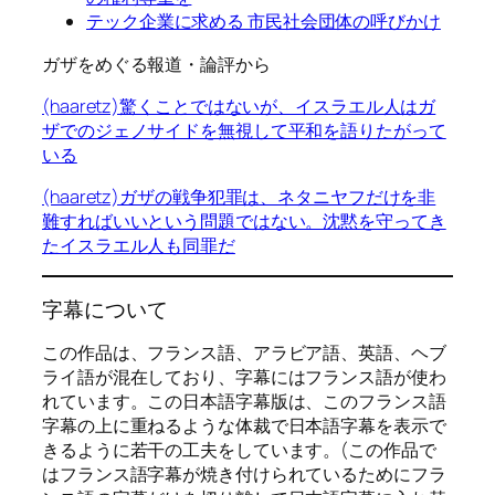
テック企業に求める 市民社会団体の呼びかけ
ガザをめぐる報道・論評から
(haaretz)驚くことではないが、イスラエル人はガ
ザでのジェノサイドを無視して平和を語りたがって
いる
(haaretz)ガザの戦争犯罪は、ネタニヤフだけを非
難すればいいという問題ではない。沈黙を守ってき
たイスラエル人も同罪だ
字幕について
この作品は、フランス語、アラビア語、英語、ヘブ
ライ語が混在しており、字幕にはフランス語が使わ
れています。この日本語字幕版は、このフランス語
字幕の上に重ねるような体裁で日本語字幕を表示で
きるように若干の工夫をしています。(この作品で
はフランス語字幕が焼き付けられているためにフラ