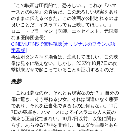
「この映画は圧倒的で、恐ろしい…。これが『ハマ
ースとの戦争』の真実だ。この恐ろしい現実をあり
のままに伝えるべきだ。この映画が公開されるのは
良いことだ。イスラエルでも上映してほしい。」
ロニー・ブラーマン（医師、エッセイスト、元国境
なき医師団会長）
CINEMUTINSで無料視聴[オリジナルのフランス語
字幕版]
再生ボタンを押す場合は、注意してほしい。この映
像は見るに堪えない。しかし、2023年10月7日の攻
撃以来ガザで起こっていることを証明するものだ。
悪夢
「これは夢なのか、それとも現実なのか？」 自分の
傷に驚き、そう尋ねる少女。それは間違いなく悪夢
であり、それを正当化できるものは何もない。10月
7日の犯罪も、ハマースによるイスラエル人人質の
拘束も正当化できない。10月7日以前、以後に関わ
らず、あらゆる犯罪を非難し、反ユダヤ主義とあら