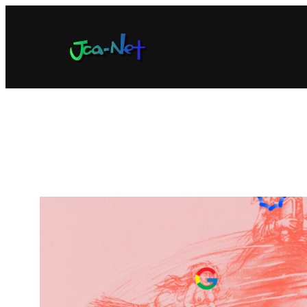
内
容
を
ス
キ
ッ
プ