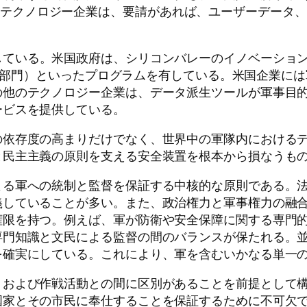
いった中国のテクノロジー企業は、要請があれば、ユーザーデ
している。米国政府は、シリコンバレーのイノベーショ
部門）といったプログラムを有している。米国企業には
の他のテクノロジー企業は、データ派生ツールが軍事目
ービスを提供している。
の依存度の高まりだけでなく、世界中の軍隊内における
と民主主義の原則を支える安全装置を根本から損なうも
よる軍への統制と監督を保証する中核的な原則である。
義していることが多い。また、政治権力と軍事権力の融
権限を持つ。例えば、軍が防衛や安全保障に関する専門
専門知識と文民による監督の間のバランスが保たれる。
を確実にしている。これにより、軍を含むいかなる単一
、および作戦活動との間に区別があることを前提として
国家とその市民に奉仕することを保証するために不可欠