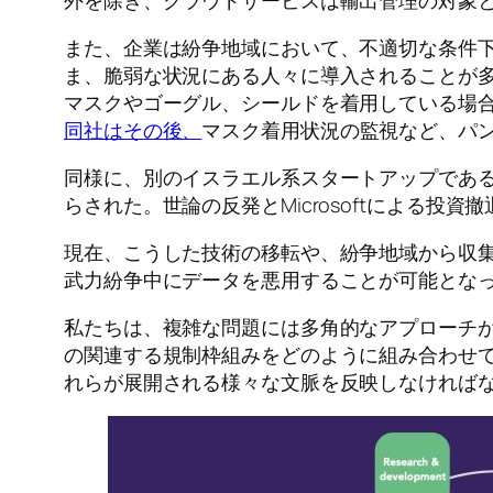
外を除き、クラウドサービスは輸出管理の対象
また、企業は紛争地域において、不適切な条件
ま、脆弱な状況にある人々に導入されることが多く
マスクやゴーグル、シールドを着用している場
同社はその後、
マスク着用状況の監視など、パ
同様に、別のイスラエル系スタートアップであるAn
らされた。世論の反発とMicrosoftによる投資
現在、こうした技術の移転や、紛争地域から収
武力紛争中にデータを悪用することが可能とな
私たちは、複雑な問題には多角的なアプローチ
の関連する規制枠組みをどのように組み合わせ
れらが展開される様々な文脈を反映しなければ