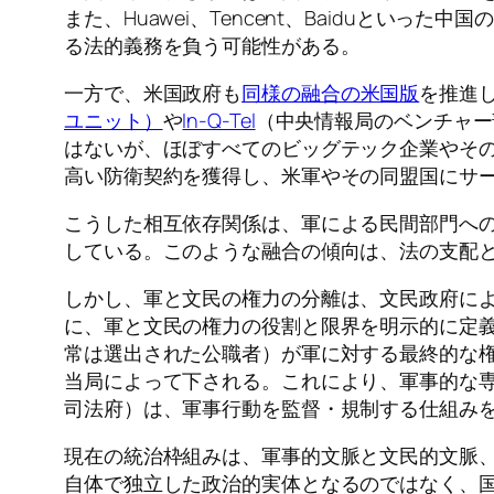
また、Huawei、Tencent、Baiduと
る法的義務を負う可能性がある。
一方で、米国政府も
同様の融合の米国版
を推進
ユニット）
や
In-Q-Tel
（中央情報局のベンチャー
はないが、ほぼすべてのビッグテック企業やそ
高い防衛契約を獲得し、米軍やその同盟国にサ
こうした相互依存関係は、軍による民間部門へ
している。このような融合の傾向は、法の支配
しかし、軍と文民の権力の分離は、文民政府に
に、軍と文民の権力の役割と限界を明示的に定
常は選出された公職者）が軍に対する最終的な
当局によって下される。これにより、軍事的な
司法府）は、軍事行動を監督・規制する仕組み
現在の統治枠組みは、軍事的文脈と文民的文脈
自体で独立した政治的実体となるのではなく、