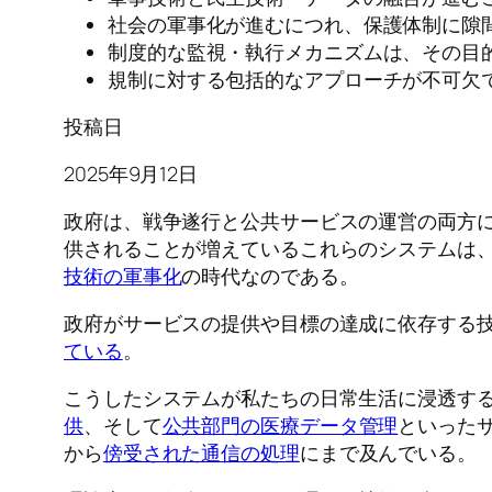
社会の軍事化が進むにつれ、保護体制に隙
制度的な監視・執行メカニズムは、その目
規制に対する包括的なアプローチが不可欠
投稿日
2025年9月12日
政府は、戦争遂行と公共サービスの運営の両方
供されることが増えているこれらのシステムは
技術の軍事化
の時代なのである。
政府がサービスの提供や目標の達成に依存する
ている
。
こうしたシステムが私たちの日常生活に浸透するこ
供
、そして
公共部門の医療データ管理
といった
から
傍受された通信の処理
にまで及んでいる。