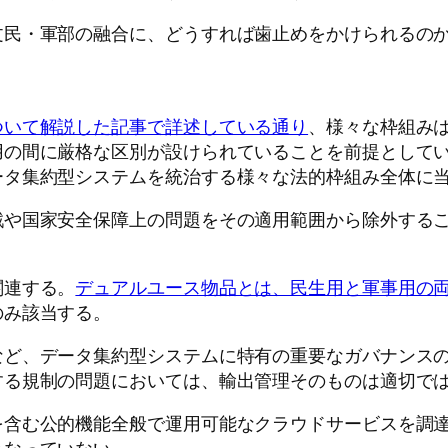
文民・軍部の融合に、どうすれば歯止めをかけられるの
ついて解説した記事で詳述している通り
、様々な枠組み
用の間に厳格な区別が設けられていることを前提として
ータ集約型システムを統治する様々な法的枠組み全体に
戦や国家安全保障上の問題をその適用範囲から除外する
関連する。
デュアルユース物品とは、民生用と軍事用の
のみ該当する。
など、データ集約型システムに特有の重要なガバナンス
する規制の問題においては、輸出管理そのものは適切で
を含む公的機能全般で運用可能なクラウドサービスを調