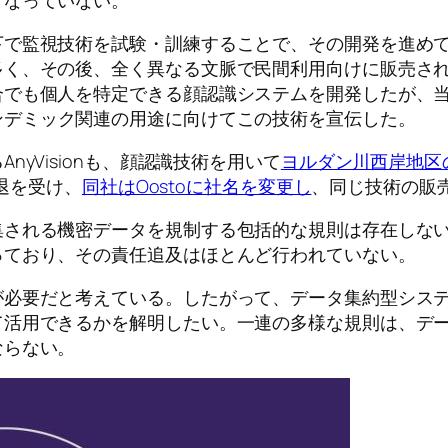
となっていない。
下で監視技術を試験・訓練することで、その開発を進め
、その後、全く異なる文脈で民間利用向けに販売される。例
合でも個人を特定できる顔認識システムを開発したが、
ンデミック関連の用途に向けてこの技術を宣伝した。
yVisionも、顔認識技術を用いて
ヨルダン川西岸地区
撤退を受け、
同社はOostoに社名を変更し
、同じ技術の販
集される機密データを規制する包括的な規則は存在しな
っており、その責任追及はほとんど行われていない。
が必要だと考えている。したがって、データ集約型シス
て活用できるかを解明したい。一連の多様な規則は、デ
ならない。