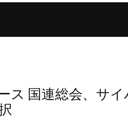
リース 国連総会、サ
択