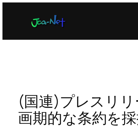
内
容
を
ス
キ
ッ
プ
(国連)プレスリ
画期的な条約を採