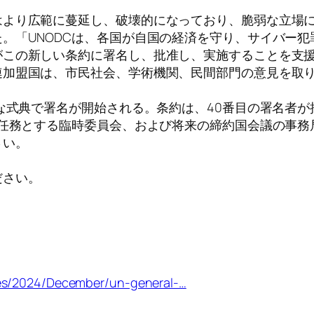
はより広範に蔓延し、破壊的になっており、脆弱な立場
。「UNODCは、各国が自国の経済を守り、サイバー
がこの新しい条約に署名し、批准し、実施することを支
連加盟国は、市民社会、学術機関、民間部門の意見を取り
式な式典で署名が開始される。条約は、40番目の署名者が
を任務とする臨時委員会、および将来の締約国会議の事務
さい。
ださい。
ses/2024/December/un-general-…