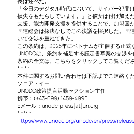
長は述べた。
「今日のデジタル時代において、サイバー犯罪
損失をもたらしています。」と彼女は付け加えた
支援、能力開発支援を提供することで、加盟国
国連総会は採決なしでこの決議を採択した。国
いて交渉を重ねてきた。
この条約は、2025年にベトナムが主催する正
UNODCは、条約を補足する議定書草案の交渉
条約の全文は、こちらをクリックしてご覧くだ
* * * *
本件に関するお問い合わせは下記までご連絡く
ソニア・イー
UNODC政策提言活動セクション主任
携帯：(+43-699) 1459-4990
Eメール：unodc-press[at]un.org
* *** *
https://www.unodc.org/unodc/en/press/relea