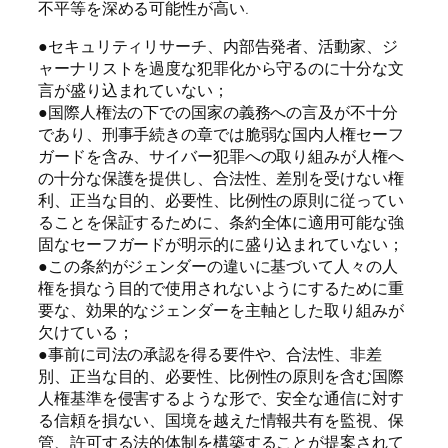
不平等を深める可能性が高い.
●セキュリティリサーチ、内部告発者、活動家、ジ
ャーナリストを過度な犯罪化から守るのに十分な文
言が盛り込まれていない；
●国際人権法の下での国家の義務への言及が不十分
であり、刑事手続きの章では脆弱な国内人権セーフ
ガードを含み、サイバー犯罪への取り組みが人権へ
の十分な保護を提供し、合法性、差別を受けない権
利、正当な目的、必要性、比例性の原則に従ってい
ることを保証するために、条約全体に適用可能な強
固なセーフガードが明示的に盛り込まれていない；
●この条約がジェンダーの違いに基づいて人々の人
権を損なう目的で使用されないようにするために重
要な、効果的なジェンダーを主軸とした取り組みが
欠けている；
●事前に司法の承認を得る要件や、合法性、非差
別、正当な目的、必要性、比例性の原則を含む国際
人権基準を侵害するような形で、安全な通信に対す
る信頼を損ない、国境を越えた情報共有を監視、保
管、許可する法的体制を構築することが提案されて