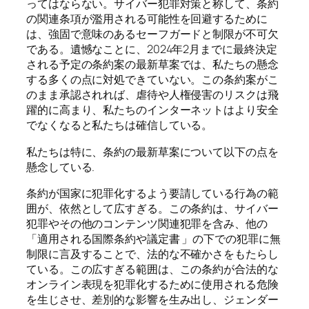
ってはならない。サイバー犯罪対策と称して、条約
の関連条項が濫用される可能性を回避するために
は、強固で意味のあるセーフガードと制限が不可欠
である。遺憾なことに、2024年2月までに最終決定
される予定の条約案の最新草案では、私たちの懸念
する多くの点に対処できていない。この条約案がこ
のまま承認されれば、虐待や人権侵害のリスクは飛
躍的に高まり、私たちのインターネットはより安全
でなくなると私たちは確信している。
私たちは特に、条約の最新草案について以下の点を
懸念している.
条約が国家に犯罪化するよう要請している行為の範
囲が、依然として広すぎる。この条約は、サイバー
犯罪やその他のコンテンツ関連犯罪を含み、他の
「適用される国際条約や議定書 」の下での犯罪に無
制限に言及することで、法的な不確かさをもたらし
ている。この広すぎる範囲は、この条約が合法的な
オンライン表現を犯罪化するために使用される危険
を生じさせ、差別的な影響を生み出し、ジェンダー