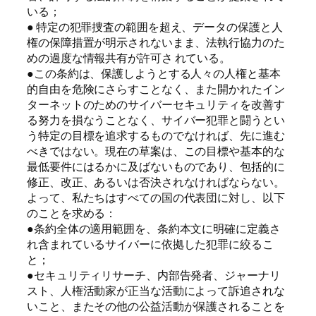
いる；
● 特定の犯罪捜査の範囲を超え、データの保護と人
権の保障措置が明示されないまま、法執行協力のた
めの過度な情報共有が許可さ れている。
●この条約は、保護しようとする人々の人権と基本
的自由を危険にさらすことなく、また開かれたイン
ターネットのためのサイバーセキュリティを改善す
る努力を損なうことなく、サイバー犯罪と闘うとい
う特定の目標を追求するものでなければ、先に進む
べきではない。現在の草案は、この目標や基本的な
最低要件にはるかに及ばないものであり、包括的に
修正、改正、あるいは否決されなければならない。
よって、私たちはすべての国の代表団に対し、以下
のことを求める：
●条約全体の適用範囲を、条約本文に明確に定義さ
れ含まれているサイバーに依拠した犯罪に絞るこ
と；
●セキュリティリサーチ、内部告発者、ジャーナリ
スト、人権活動家が正当な活動によって訴追されな
いこと、またその他の公益活動が保護されることを