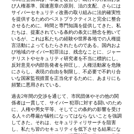
び人権基準、国連憲章の原則、法の支配、さらには
サイバーセキュリティ改善の取り組みに法的確実性
を提供するためのベストプラクティスと完全に整合
させるために、時間と専門知識を提供してきた。私
たちは、提案されている条約の条文に懸念を抱いて
いるが、これは私たちの経験や世界各地での人権提
言活動によってもたらされたものである。国内およ
び地域のサイバー犯罪法は、残念なことに、ジャー
ナリストやセキュリティ研究者を不当に標的にし、
反対意見や内部告発者を抑圧し、人権活動家を危険
にさらし、表現の自由を制限し、不必要で不釣り合
いな国家監視措置を正当化するために、あまりにも
頻繁に悪用されている。
過去2年間の交渉を通じて、市民団体やその他の関
係者は一貫して、サイバー 犯罪に対する闘いのため
に、人権や男女平等、そしてこの条約の影響を受け
る人々の尊厳が犠牲になってはなら ないことを強調
してきた。それは、セキュリティリサーチを阻害
し、私たち皆のセキュリティを低下させる結果にな