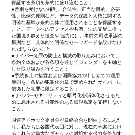
保証する条項を条約に盛り込むこと；
●差別を受けない権利、合法性、正当な目的、必要
性、比例の原則など、データの保護と人権に関する
明確な基準が条約全体に適用されることを保証する
こと。データへのアクセスや共有、法の支配に従っ
た国境を越えた捜査や 協力には、事前の司法承認の
原則など、具体的で明確なセーフガードを設けなけ
れ ばならないこと；
●サイバー犯罪の防止と撲滅の取り組みにおいて、
条約全体および各条項を通じてジェンダーを主軸と
した取り組みを行うこと；
●手続き上の措置および国際協力の申し立ての適用
範囲を、条約の犯罪化の章で定められたサイバーに
依拠した犯罪に限定すること；
●サイバーセキュリティと暗号化を弱体化させるた
めに悪用される可能性のある監視規定を支持しない
こと。
国連アドホック委員会が最終会合を開催するにあた
り、私たちは各国代表団に対し、現在の草案におけ
るこれらの重大なギャップに対処する努力を倍加す