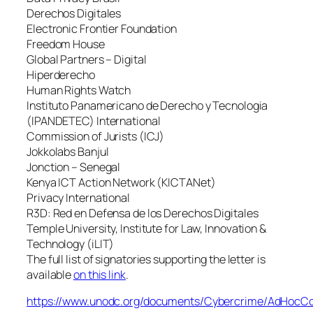
Derechos Digitales
Electronic Frontier Foundation
Freedom House
Global Partners – Digital
Hiperderecho
Human Rights Watch
Instituto Panamericano de Derecho y Tecnologia
(IPANDETEC) International
Commission of Jurists (ICJ)
Jokkolabs Banjul
Jonction – Senegal
Kenya ICT Action Network (KICTANet)
Privacy International
R3D: Red en Defensa de los Derechos Digitales
Temple University, Institute for Law, Innovation &
Technology (iLIT)
The full list of signatories supporting the letter is
available
on this link
.
https://www.unodc.org/documents/Cybercrime/AdHocC