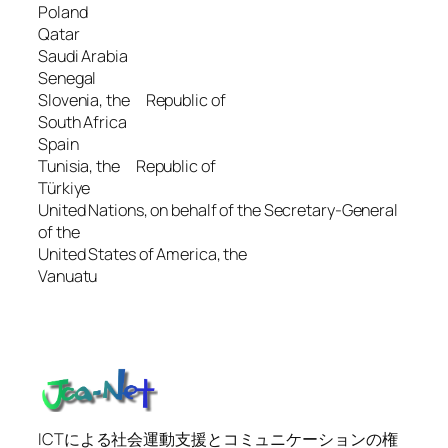
Poland
Qatar
Saudi Arabia
Senegal
Slovenia, the Republic of
South Africa
Spain
Tunisia, the Republic of
Türkiye
United Nations, on behalf of the Secretary-General
of the
United States of America, the
Vanuatu
ICTによる社会運動支援とコミュニケーションの権