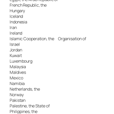
French Republic, the
Hungary
Iceland
Indonesia
Iran
Ireland
Islamic Cooperation, the Organisation of
Israel
Jordan
Kuwait
Luxembourg
Malaysia
Maldives
Mexico
Namibia
Netherlands, the
Norway
Pakistan
Palestine, the State of
Philippines, the