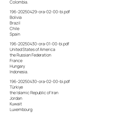
Colombia.
196-20250429-ora-02-00-bi.pdf
Bolivia
Brazil
Chile
Spain
196-20250430-ora-01-00-bi.pdf
United States of America
the Russian Federation
France
Hungary
Indonesia.
196-20250430-ora-02-00-bi.pdf
Türkiye
the Islamic Republic of Iran
Jordan
Kuwait
Luxembourg