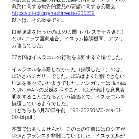
義務に関する勧告的意見の要請に関する公聴会
https://icj-cij.org/multimedia/205239
以下は、その概要です。
口頭陳述を行ったのは39カ国（パレスチナを含む）
とUN,アラブ国家連合、イスラム協調機関、アフリ
カ連合でした。
37カ国はイスラエルの行動を非難する立場でした。
イスラエルを非難しなかった（擁護した？）のは、
USAとハンガリーでした。USAはよく理解できない
理屈を並べていたようでした。ハンガリーはHamas
とUNRWAへの反感を示すこと、ICJが余計な意見表
明をすることになるという論拠とで、イスラエルを
擁護しているようでした。
（どちらも 4月30日午前、196-20250430-ora-01-
00-bi.pdf ）
本質ではありませんが、この日の午前にはロシアが
USAとフランスを非難していました。イスラエルが